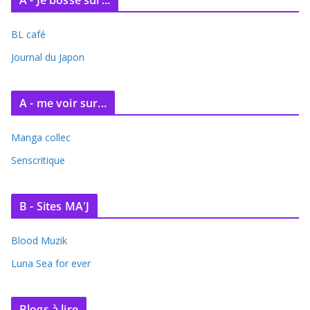
BL café
Journal du Japon
A - me voir sur...
Manga collec
Senscritique
B - Sites MA'J
Blood Muzik
Luna Sea for ever
Blogs à lire