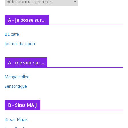
A
r
c
A - Je bosse sur...
h
i
BL café
v
e
Journal du Japon
s
A - me voir sur...
Manga collec
Senscritique
B - Sites MA'J
Blood Muzik