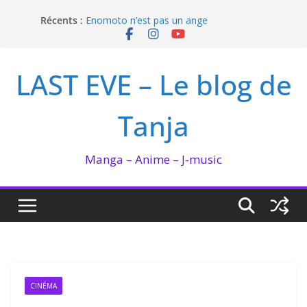
Passer
Récents :
Enomoto n’est pas un ange
au
QUEEN BEE enflamme le Bataclan
contenu
Bilan lecture et visionnage de juillet 2026
Ma collection BANANA FISH
LAST EVE – Le blog de
I’m not in love de Zeniko Sumiya
Tanja
Manga – Anime – J-music
CINÉMA