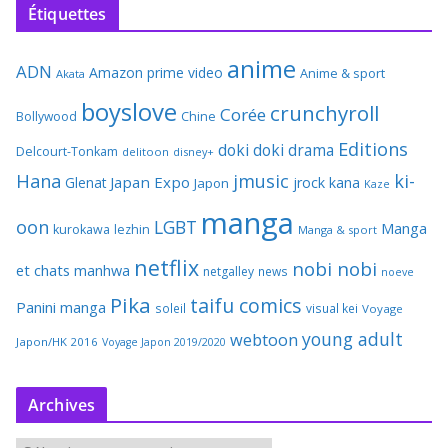
Étiquettes
anime
ADN
Amazon prime video
Anime & sport
Akata
boyslove
crunchyroll
Corée
Bollywood
Chine
Editions
doki doki
drama
Delcourt-Tonkam
delitoon
disney+
Hana
jmusic
ki-
Japan Expo
Glenat
jrock
kana
Japon
Kaze
manga
oon
LGBT
Manga
kurokawa
lezhin
Manga & sport
netflix
nobi nobi
et chats
manhwa
netgalley
news
noeve
Pika
taifu comics
Panini manga
soleil
visual kei
Voyage
young adult
webtoon
Japon/HK 2016
Voyage Japon 2019/2020
Archives