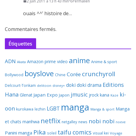
2 juin 2011 à 13 h 43 min
Permalien
ouais ^^’ histoire de…
Commentaires fermés.
Étiquettes
anime
ADN
Amazon prime video
Anime & sport
Akata
boyslove
crunchyroll
Corée
Bollywood
Chine
Editions
doki doki
drama
Delcourt-Tonkam
delitoon
disney+
Hana
jmusic
ki-
Japan Expo
Glenat
jrock
kana
Japon
Kaze
manga
oon
LGBT
Manga
kurokawa
lezhin
Manga & sport
netflix
nobi nobi
et chats
manhwa
netgalley
news
noeve
Pika
taifu comics
Panini manga
soleil
visual kei
Voyage