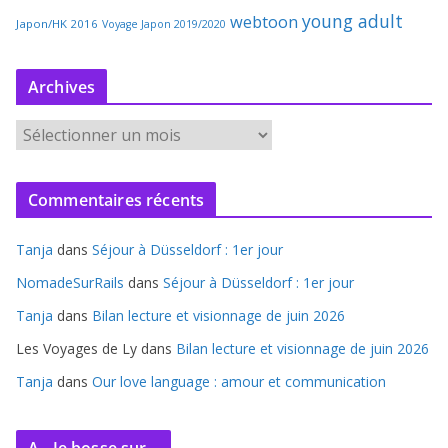
young adult
webtoon
Japon/HK 2016
Voyage Japon 2019/2020
Archives
A
r
c
Commentaires récents
h
i
Tanja
dans
Séjour à Düsseldorf : 1er jour
v
e
NomadeSurRails
dans
Séjour à Düsseldorf : 1er jour
s
Tanja
dans
Bilan lecture et visionnage de juin 2026
Les Voyages de Ly
dans
Bilan lecture et visionnage de juin 2026
Tanja
dans
Our love language : amour et communication
A - Je bosse sur...