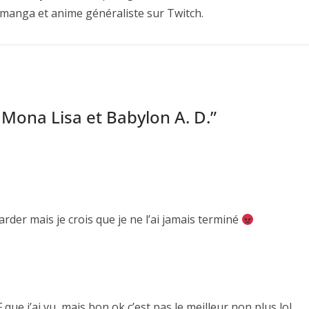
 manga et anime généraliste sur Twitch.
 Mona Lisa et Babylon A. D.
”
rder mais je crois que je ne l’ai jamais terminé
F que j’ai vu, mais bon ok c’est pas le meilleur non plus lol