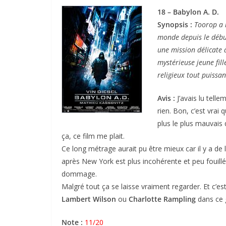
18 – Babylon A. D.
Synopsis :
Toorop a 
monde depuis le début 
une mission délicate 
mystérieuse jeune fi
religieux tout puissan
Avis :
J’avais lu tell
rien. Bon, c’est vrai 
plus le plus mauvais 
ça, ce film me plait.
Ce long métrage aurait pu être mieux car il y a de 
après New York est plus incohérente et peu fouillée
dommage.
Malgré tout ça se laisse vraiment regarder. Et c’
Lambert Wilson
ou
Charlotte Rampling
dans ce g
Note :
11/20