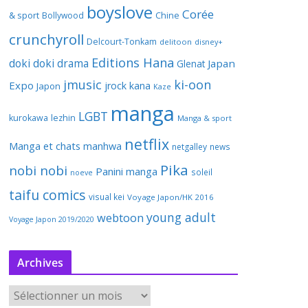
boyslove
Corée
& sport
Bollywood
Chine
crunchyroll
Delcourt-Tonkam
delitoon
disney+
Editions Hana
doki doki
drama
Japan
Glenat
jmusic
ki-oon
Expo
jrock
kana
Japon
Kaze
manga
LGBT
kurokawa
lezhin
Manga & sport
netflix
Manga et chats
manhwa
netgalley
news
Pika
nobi nobi
Panini manga
soleil
noeve
taifu comics
visual kei
Voyage Japon/HK 2016
young adult
webtoon
Voyage Japon 2019/2020
Archives
A