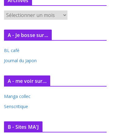
Archives
A
r
c
A - Je bosse sur...
h
i
BL café
v
e
Journal du Japon
s
A - me voir sur...
Manga collec
Senscritique
B - Sites MA'J