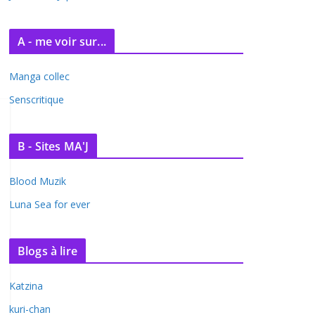
A - me voir sur...
Manga collec
Senscritique
B - Sites MA'J
Blood Muzik
Luna Sea for ever
Blogs à lire
Katzina
kuri-chan