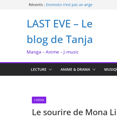
Passer
Récents :
Enomoto n’est pas un ange
QUEEN BEE enflamme le Bataclan
au
Bilan lecture et visionnage de juillet 2026
contenu
LAST EVE – Le
Ma collection BANANA FISH
I’m not in love de Zeniko Sumiya
blog de Tanja
Manga – Anime – J-music
LECTURE
ANIME & DRAMA
MUSIQ
CINÉMA
Le sourire de Mona Li