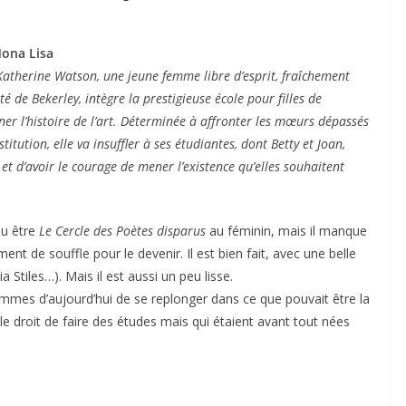
Mona Lisa
Katherine Watson, une jeune femme libre d’esprit, fraîchement
té de Bekerley, intègre la prestigieuse école pour filles de
ner l’histoire de l’art. Déterminée à affronter les mœurs dépassés
nstitution, elle va insuffler à ses étudiantes, dont Betty et Joan,
 et d’avoir le courage de mener l’existence qu’elles souhaitent
pu être
Le Cercle des Poètes disparus
au féminin, mais il manque
t de souffle pour le devenir. Il est bien fait, avec une belle
ia Stiles…). Mais il est aussi un peu lisse.
emmes d’aujourd’hui de se replonger dans ce que pouvait être la
t le droit de faire des études mais qui étaient avant tout nées