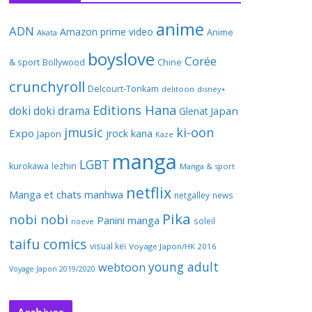
anime
ADN
Amazon prime video
Anime
Akata
boyslove
Corée
& sport
Bollywood
Chine
crunchyroll
Delcourt-Tonkam
delitoon
disney+
Editions Hana
doki doki
drama
Japan
Glenat
jmusic
ki-oon
Expo
jrock
kana
Japon
Kaze
manga
LGBT
kurokawa
lezhin
Manga & sport
netflix
Manga et chats
manhwa
netgalley
news
Pika
nobi nobi
Panini manga
soleil
noeve
taifu comics
visual kei
Voyage Japon/HK 2016
young adult
webtoon
Voyage Japon 2019/2020