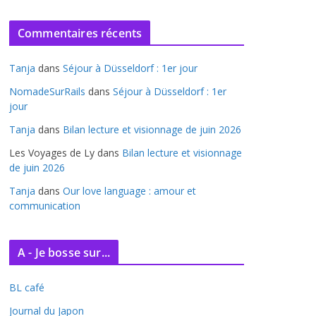
r
c
Commentaires récents
h
i
Tanja
dans
Séjour à Düsseldorf : 1er jour
v
e
NomadeSurRails
dans
Séjour à Düsseldorf : 1er
jour
s
Tanja
dans
Bilan lecture et visionnage de juin 2026
Les Voyages de Ly
dans
Bilan lecture et visionnage
de juin 2026
Tanja
dans
Our love language : amour et
communication
A - Je bosse sur...
BL café
Journal du Japon