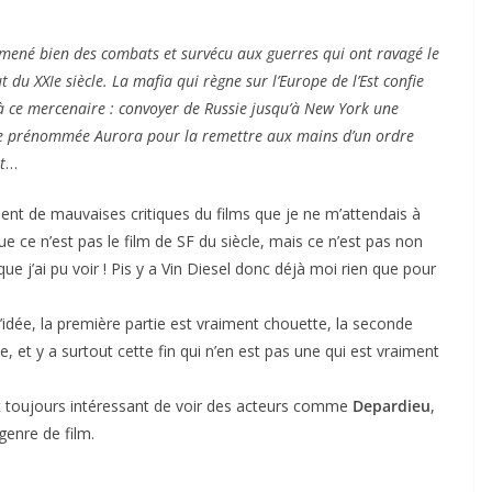
mené bien des combats et survécu aux guerres qui ont ravagé le
du XXIe siècle. La mafia qui règne sur l’Europe de l’Est confie
à ce mercenaire : convoyer de Russie jusqu’à New York une
lle prénommée Aurora pour la remettre aux mains d’un ordre
t
…
ement de mauvaises critiques du films que je ne m’attendais à
que ce n’est pas le film de SF du siècle, mais ce n’est pas non
que j’ai pu voir ! Pis y a Vin Diesel donc déjà moi rien que pour
l’idée, la première partie est vraiment chouette, la seconde
, et y a surtout cette fin qui n’en est pas une qui est vraiment
est toujours intéressant de voir des acteurs comme
Depardieu
,
enre de film.