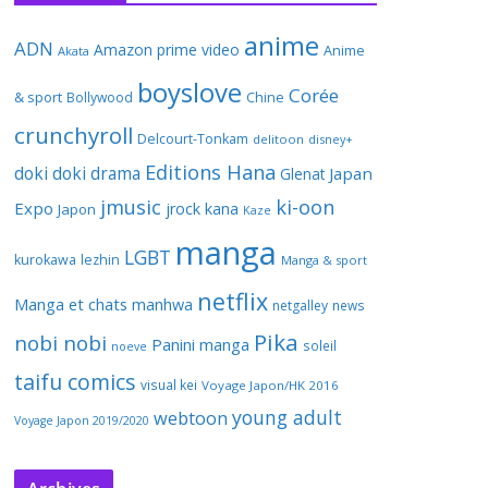
anime
ADN
Amazon prime video
Anime
Akata
boyslove
Corée
& sport
Bollywood
Chine
crunchyroll
Delcourt-Tonkam
delitoon
disney+
Editions Hana
doki doki
drama
Japan
Glenat
jmusic
ki-oon
Expo
jrock
kana
Japon
Kaze
manga
LGBT
kurokawa
lezhin
Manga & sport
netflix
Manga et chats
manhwa
netgalley
news
Pika
nobi nobi
Panini manga
soleil
noeve
taifu comics
visual kei
Voyage Japon/HK 2016
young adult
webtoon
Voyage Japon 2019/2020