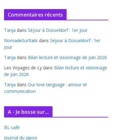
r
c
Commentaires récents
h
i
Tanja
dans
Séjour à Düsseldorf : 1er jour
v
e
NomadeSurRails
dans
Séjour à Düsseldorf : 1er
jour
s
Tanja
dans
Bilan lecture et visionnage de juin 2026
Les Voyages de Ly
dans
Bilan lecture et visionnage
de juin 2026
Tanja
dans
Our love language : amour et
communication
A - Je bosse sur...
BL café
Journal du Japon