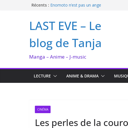
Passer
Récents :
Enomoto n’est pas un ange
QUEEN BEE enflamme le Bataclan
au
Bilan lecture et visionnage de juillet 2026
contenu
LAST EVE – Le
Ma collection BANANA FISH
I’m not in love de Zeniko Sumiya
blog de Tanja
Manga – Anime – J-music
LECTURE
ANIME & DRAMA
MUSIQ
CINÉMA
Les perles de la cour