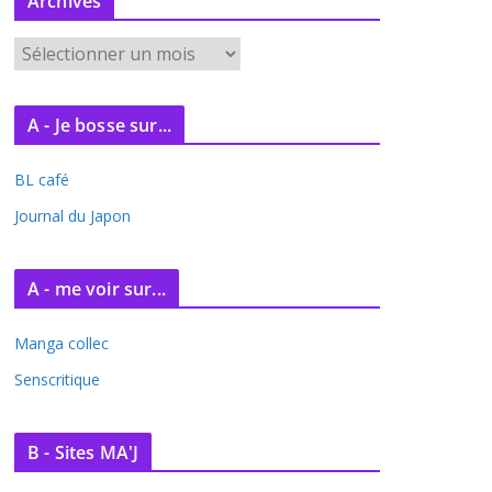
Archives
A
r
c
A - Je bosse sur...
h
i
BL café
v
e
Journal du Japon
s
A - me voir sur...
Manga collec
Senscritique
B - Sites MA'J