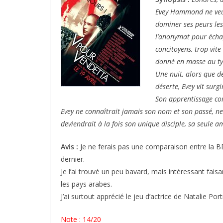
Evey Hammond ne veut 
dominer ses peurs les 
l’anonymat pour écha
concitoyens, trop vite
donné en masse au tyr
Une nuit, alors que de
déserte, Evey vit surg
Son apprentissage com
Evey ne connaîtrait jamais son nom et son passé, ne 
deviendrait à la fois son unique disciple, sa seule 
Avis :
Je ne ferais pas une comparaison entre la BD,
dernier.
Je l’ai trouvé un peu bavard, mais intéressant fai
les pays arabes.
J’ai surtout apprécié le jeu d’actrice de Natalie Por
Note : 14/20