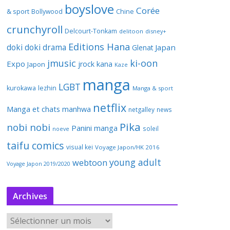
boyslove
Corée
& sport
Bollywood
Chine
crunchyroll
Delcourt-Tonkam
delitoon
disney+
Editions Hana
doki doki
drama
Japan
Glenat
jmusic
ki-oon
Expo
jrock
kana
Japon
Kaze
manga
LGBT
kurokawa
lezhin
Manga & sport
netflix
Manga et chats
manhwa
netgalley
news
Pika
nobi nobi
Panini manga
soleil
noeve
taifu comics
visual kei
Voyage Japon/HK 2016
young adult
webtoon
Voyage Japon 2019/2020
Archives
A