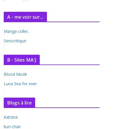
A - me voir sur...
Manga collec
Senscritique
B - Sites MA'J
Blood Muzik
Luna Sea for ever
Blogs à lire
Katzina
kuri-chan