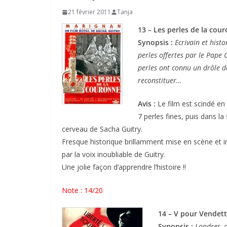
21 février 2011
Tanja
13 – Les perles de la cou
Synopsis :
Ecrivain et hist
perles offertes par le Pape 
perles ont connu un drôle d
reconstituer…
Avis :
Le film est scindé en
7 perles fines, puis dans la
cerveau de Sacha Guitry.
Fresque historique brillamment mise en scène et i
par la voix inoubliable de Guitry.
Une jolie façon d’apprendre l’histoire !!
Note : 14/20
14 – V pour Vendet
Synopsis :
Londres, a