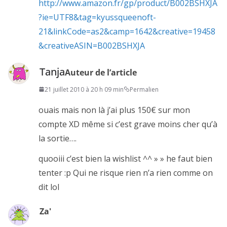
http://www.amazon.fr/gp/product/B002BSHXJA
?ie=UTF8&tag=kyussqueenoft-
21&linkCode=as2&camp=1642&creative=19458
&creativeASIN=B002BSHXJA
Tanja
Auteur de l’article
21 juillet 2010 à 20 h 09 min
Permalien
ouais mais non là j’ai plus 150€ sur mon
compte XD même si c’est grave moins cher qu’à
la sortie….
quooiii c’est bien la wishlist ^^ » » he faut bien
tenter :p Qui ne risque rien n’a rien comme on
dit lol
Za'