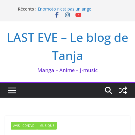
I’m not in love de Zeniko Sumiya
Passer
Récents :
Enomoto n’est pas un ange
au
QUEEN BEE enflamme le Bataclan
contenu
Bilan lecture et visionnage de juillet 2026
Ma collection BANANA FISH
LAST EVE – Le blog de
Tanja
Manga – Anime – J-music
AVIS : CD/DVD
MUSIQUE