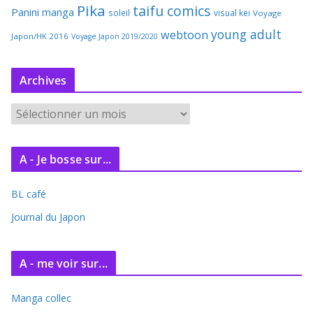
Pika
taifu comics
Panini manga
soleil
visual kei
Voyage
young adult
webtoon
Japon/HK 2016
Voyage Japon 2019/2020
Archives
A
r
c
A - Je bosse sur...
h
i
BL café
v
e
Journal du Japon
s
A - me voir sur...
Manga collec