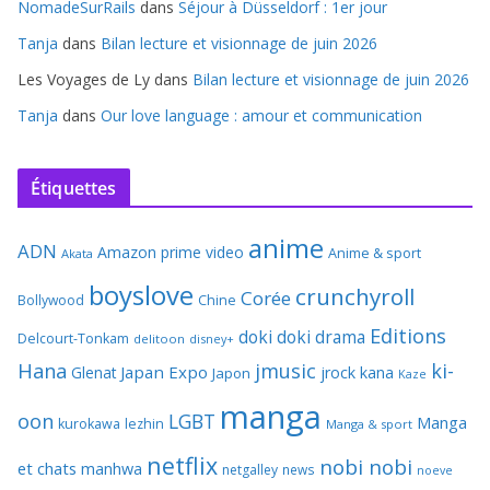
NomadeSurRails
dans
Séjour à Düsseldorf : 1er jour
Tanja
dans
Bilan lecture et visionnage de juin 2026
Les Voyages de Ly
dans
Bilan lecture et visionnage de juin 2026
Tanja
dans
Our love language : amour et communication
Étiquettes
anime
ADN
Amazon prime video
Anime & sport
Akata
boyslove
crunchyroll
Corée
Bollywood
Chine
Editions
doki doki
drama
Delcourt-Tonkam
delitoon
disney+
Hana
jmusic
ki-
Japan Expo
Glenat
jrock
kana
Japon
Kaze
manga
oon
LGBT
Manga
kurokawa
lezhin
Manga & sport
netflix
nobi nobi
et chats
manhwa
netgalley
news
noeve