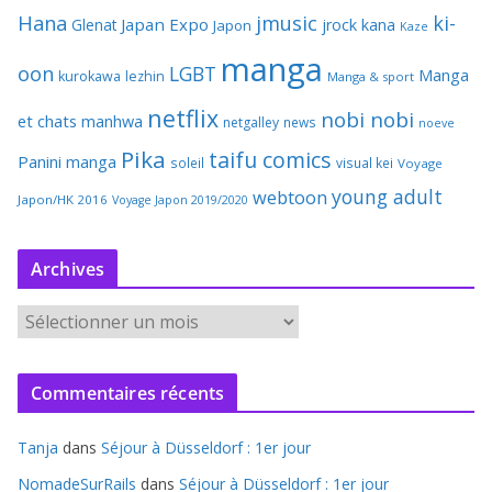
Hana
jmusic
ki-
Japan Expo
Glenat
jrock
kana
Japon
Kaze
manga
oon
LGBT
Manga
kurokawa
lezhin
Manga & sport
netflix
nobi nobi
et chats
manhwa
netgalley
news
noeve
Pika
taifu comics
Panini manga
soleil
visual kei
Voyage
young adult
webtoon
Japon/HK 2016
Voyage Japon 2019/2020
Archives
A
r
c
Commentaires récents
h
i
Tanja
dans
Séjour à Düsseldorf : 1er jour
v
e
NomadeSurRails
dans
Séjour à Düsseldorf : 1er jour