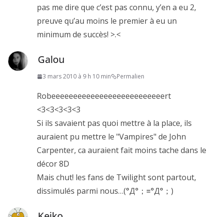
pas me dire que c’est pas connu, y’en a eu 2,
preuve qu’au moins le premier à eu un
minimum de succès! >.<
Galou
3 mars 2010 à 9 h 10 min
Permalien
Robeeeeeeeeeeeeeeeeeeeeeeeeeert
<3<3<3<3<3
Si ils savaient pas quoi mettre à la place, ils
auraient pu mettre le "Vampires" de John
Carpenter, ca auraient fait moins tache dans le
décor 8D
Mais chut! les fans de Twilight sont partout,
dissimulés parmi nous…(°Д°；≡°Д°；)
Keiko