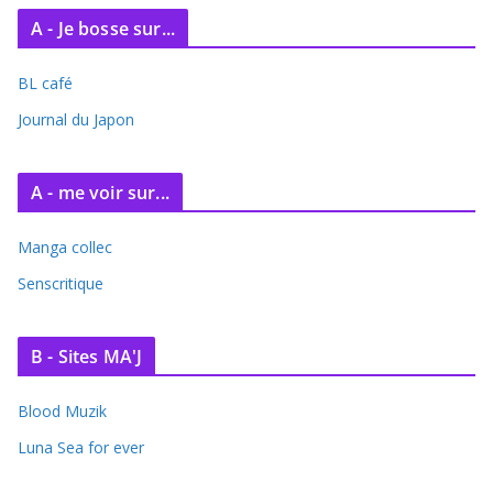
c
A - Je bosse sur...
h
i
BL café
v
e
Journal du Japon
s
A - me voir sur...
Manga collec
Senscritique
B - Sites MA'J
Blood Muzik
Luna Sea for ever