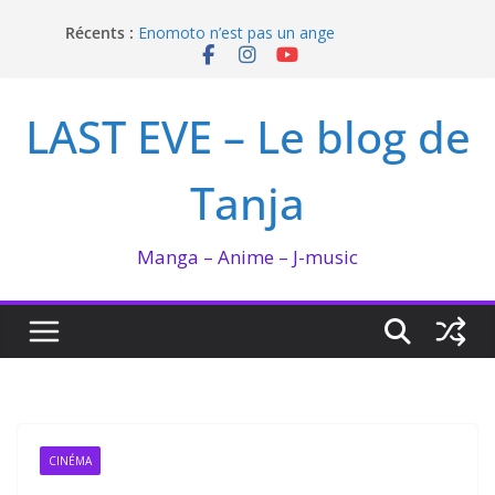
Passer
Récents :
Enomoto n’est pas un ange
au
QUEEN BEE enflamme le Bataclan
contenu
Bilan lecture et visionnage de juillet 2026
Ma collection BANANA FISH
LAST EVE – Le blog de
I’m not in love de Zeniko Sumiya
Tanja
Manga – Anime – J-music
CINÉMA