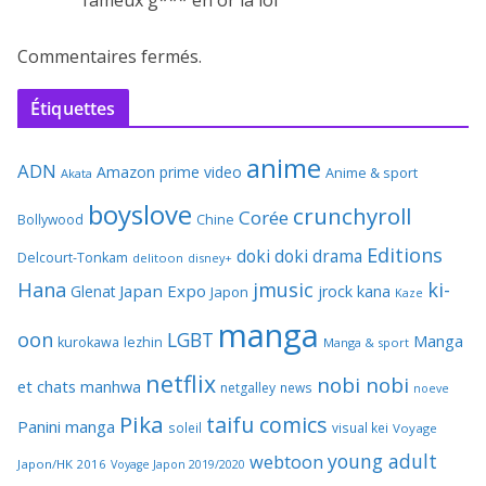
fameux g*** en or là lol
Commentaires fermés.
Étiquettes
anime
ADN
Amazon prime video
Anime & sport
Akata
boyslove
crunchyroll
Corée
Bollywood
Chine
Editions
doki doki
drama
Delcourt-Tonkam
delitoon
disney+
Hana
jmusic
ki-
Japan Expo
Glenat
jrock
kana
Japon
Kaze
manga
oon
LGBT
Manga
kurokawa
lezhin
Manga & sport
netflix
nobi nobi
et chats
manhwa
netgalley
news
noeve
Pika
taifu comics
Panini manga
soleil
visual kei
Voyage
young adult
webtoon
Japon/HK 2016
Voyage Japon 2019/2020