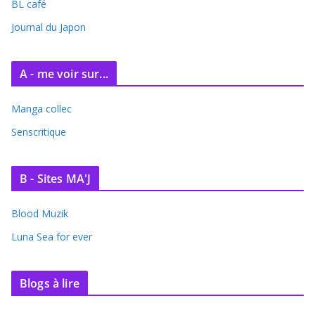
BL café
Journal du Japon
A - me voir sur...
Manga collec
Senscritique
B - Sites MA'J
Blood Muzik
Luna Sea for ever
Blogs à lire