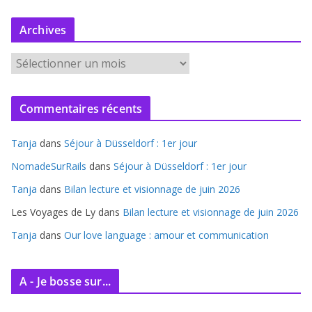
Archives
A
r
c
Commentaires récents
h
i
Tanja
dans
Séjour à Düsseldorf : 1er jour
v
e
NomadeSurRails
dans
Séjour à Düsseldorf : 1er jour
s
Tanja
dans
Bilan lecture et visionnage de juin 2026
Les Voyages de Ly
dans
Bilan lecture et visionnage de juin 2026
Tanja
dans
Our love language : amour et communication
A - Je bosse sur...