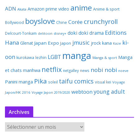
anime
ADN
Amazon prime video
Anime & sport
Akata
boyslove
crunchyroll
Corée
Bollywood
Chine
Editions
doki doki
drama
Delcourt-Tonkam
delitoon
disney+
Hana
jmusic
ki-
Japan Expo
Glenat
jrock
kana
Japon
Kaze
manga
oon
LGBT
Manga
kurokawa
lezhin
Manga & sport
netflix
nobi nobi
et chats
manhwa
netgalley
news
noeve
Pika
taifu comics
Panini manga
soleil
visual kei
Voyage
young adult
webtoon
Japon/HK 2016
Voyage Japon 2019/2020
Archives
A
r