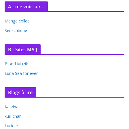
A - me voir sur...
Manga collec
Senscritique
B - Sites MA'J
Blood Muzik
Luna Sea for ever
Blogs à lire
Katzina
kuri-chan
Luciole