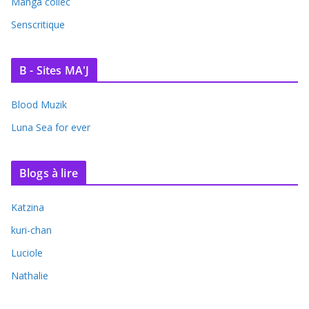
Manga collec
Senscritique
B - Sites MA'J
Blood Muzik
Luna Sea for ever
Blogs à lire
Katzina
kuri-chan
Luciole
Nathalie