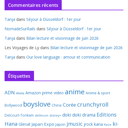
Commentaires récents
Tanja
dans
Séjour à Düsseldorf : 1er jour
NomadeSurRails
dans
Séjour à Düsseldorf : 1er jour
Tanja
dans
Bilan lecture et visionnage de juin 2026
Les Voyages de Ly
dans
Bilan lecture et visionnage de juin 2026
Tanja
dans
Our love language : amour et communication
Étiquettes
anime
ADN
Amazon prime video
Anime & sport
Akata
boyslove
crunchyroll
Corée
Bollywood
Chine
Editions
doki doki
drama
Delcourt-Tonkam
delitoon
disney+
Hana
jmusic
ki-
Japan Expo
Glenat
jrock
kana
Japon
Kaze