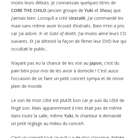
moins leurs débuts. Je connaissais quelques titres de
COЯE THE CHILD
(ancien groupe de
Yuki
et
Shou
) que
j’aimais bien. Lorsqu’il a créé
UnsraW
, j’ai commandé les
maxi sans même avoir écouté d’extraits. Bien m’en a pris
car j’ai adoré
-9-
et
Gate of death.
J’ai moins aimé leurs CD
suivants. Et j’ai détesté la façon de filmer leur DVD live qui
occultait le public…
N’ayant pas eu la chance de les voir au
Japon
, c’est du
pain béni pour moi de les avoir à domicile ! C’est aussi
l’occasion de se faire un petit concert sympa et de revoir
plein de monde.
Le son de mon côté est plutôt bon car je suis du côté de
l’ingé son. Mais apparemment il n’en était pas de même
dans toute la salle, même
Yuki
, le chanteur à demandé
un petit réglage au milieu du concert.
C’est un concert tout ce qu’il y a de plus classique. Entrée