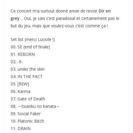
Ce concert m’a surtout donné envie de revoir
Dir en
grey
… Oui, je sais c’est paradoxal et certainement pas le
but du jeu, mais que voulez-vous c’est comme ça !
Set list (merci Luciole !)
00. SE (end of finale)
01. REBORN
02. -9-
03. under the skin
04. IN THE FACT
05. [REW]
06. Karma
07. Gate of Death
08. ～tsuioku no kanata～
09. Social Faker
10. Platonic Bitch
11. DRAIN