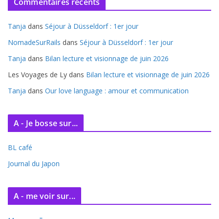
Commentaires récents
h
i
Tanja
dans
Séjour à Düsseldorf : 1er jour
v
e
NomadeSurRails
dans
Séjour à Düsseldorf : 1er jour
s
Tanja
dans
Bilan lecture et visionnage de juin 2026
Les Voyages de Ly
dans
Bilan lecture et visionnage de juin 2026
Tanja
dans
Our love language : amour et communication
A - Je bosse sur...
BL café
Journal du Japon
A - me voir sur...