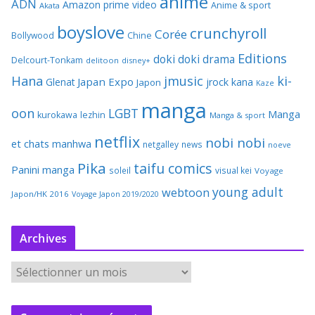
anime
ADN
Amazon prime video
Anime & sport
Akata
boyslove
crunchyroll
Corée
Bollywood
Chine
Editions
doki doki
drama
Delcourt-Tonkam
delitoon
disney+
Hana
jmusic
ki-
Japan Expo
Glenat
jrock
kana
Japon
Kaze
manga
oon
LGBT
Manga
kurokawa
lezhin
Manga & sport
netflix
nobi nobi
et chats
manhwa
netgalley
news
noeve
Pika
taifu comics
Panini manga
soleil
visual kei
Voyage
young adult
webtoon
Japon/HK 2016
Voyage Japon 2019/2020
Archives
A
r
c