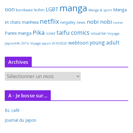
manga
oon
LGBT
Manga
kurokawa
lezhin
Manga & sport
netflix
nobi nobi
et chats
manhwa
netgalley
news
noeve
Pika
taifu comics
Panini manga
soleil
visual kei
Voyage
young adult
webtoon
Japon/HK 2016
Voyage Japon 2019/2020
Archives
A
r
c
A - Je bosse sur...
h
i
BL café
v
e
Journal du Japon
s