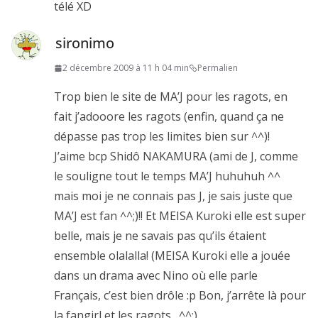
télé XD
sironimo
2 décembre 2009 à 11 h 04 min
Permalien
Trop bien le site de MA’J pour les ragots, en
fait j’adooore les ragots (enfin, quand ça ne
dépasse pas trop les limites bien sur ^^)!
J’aime bcp Shidô NAKAMURA (ami de J, comme
le souligne tout le temps MA’J huhuhuh ^^
mais moi je ne connais pas J, je sais juste que
MA’J est fan ^^;)!! Et MEISA Kuroki elle est super
belle, mais je ne savais pas qu’ils étaient
ensemble olalalla! (MEISA Kuroki elle a jouée
dans un drama avec Nino où elle parle
Français, c’est bien drôle :p Bon, j’arrête là pour
la fangirl et les ragots…^^;)