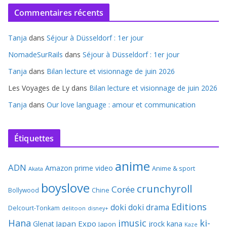
Commentaires récents
Tanja
dans
Séjour à Düsseldorf : 1er jour
NomadeSurRails
dans
Séjour à Düsseldorf : 1er jour
Tanja
dans
Bilan lecture et visionnage de juin 2026
Les Voyages de Ly
dans
Bilan lecture et visionnage de juin 2026
Tanja
dans
Our love language : amour et communication
Étiquettes
anime
ADN
Amazon prime video
Anime & sport
Akata
boyslove
crunchyroll
Corée
Bollywood
Chine
Editions
doki doki
drama
Delcourt-Tonkam
delitoon
disney+
Hana
jmusic
ki-
Japan Expo
Glenat
jrock
kana
Japon
Kaze