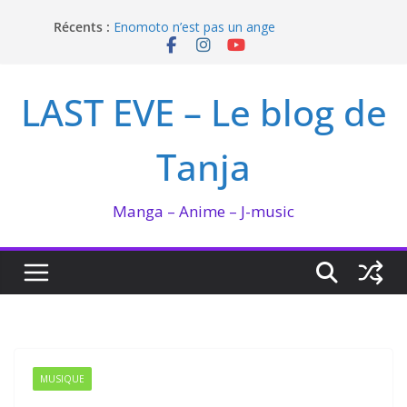
Passer
Récents :
Enomoto n’est pas un ange
au
QUEEN BEE enflamme le Bataclan
contenu
Bilan lecture et visionnage de juillet 2026
Ma collection BANANA FISH
LAST EVE – Le blog de
I’m not in love de Zeniko Sumiya
Tanja
Manga – Anime – J-music
MUSIQUE