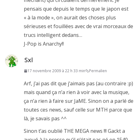
méchant) qui circulaient dernierement. Je
pensais que depuis le temps que le japon est
« à la mode », on aurait des choses plus
sérieuses et fouillées avec de vrai morceaux de
trucs intelligent dedans…
J-Pop is Anarchy!!
Sxl
17 novembre 2009 à 22 h 33 min
Permalien
Arf, j’ai pas dit que j’aimais pas (au contraire :p)
mais quand ça n’a rien à voir avec la musique,
ça n’a rien à faire sur JaME. Sinon on a parlé de
toutes ces news, sauf celle sur MTH parce que
là, je savais pas ^^
Sinon t’as oublié THE MEGA news !!! Gackt a
avoué à la presse qu’il n’était pas né en 1540,