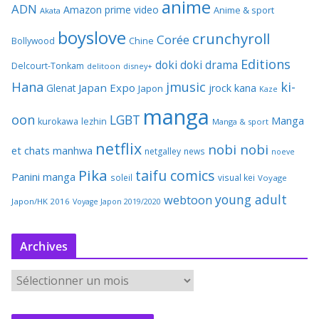
anime
ADN
Amazon prime video
Anime & sport
Akata
boyslove
crunchyroll
Corée
Bollywood
Chine
Editions
doki doki
drama
Delcourt-Tonkam
delitoon
disney+
Hana
jmusic
ki-
Japan Expo
Glenat
jrock
kana
Japon
Kaze
manga
oon
LGBT
Manga
kurokawa
lezhin
Manga & sport
netflix
nobi nobi
et chats
manhwa
netgalley
news
noeve
Pika
taifu comics
Panini manga
soleil
visual kei
Voyage
young adult
webtoon
Japon/HK 2016
Voyage Japon 2019/2020
Archives
A
r
c