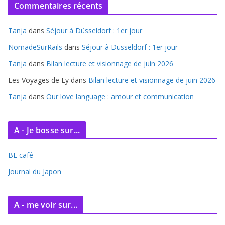
Commentaires récents
h
i
Tanja
dans
Séjour à Düsseldorf : 1er jour
v
e
NomadeSurRails
dans
Séjour à Düsseldorf : 1er jour
s
Tanja
dans
Bilan lecture et visionnage de juin 2026
Les Voyages de Ly
dans
Bilan lecture et visionnage de juin 2026
Tanja
dans
Our love language : amour et communication
A - Je bosse sur...
BL café
Journal du Japon
A - me voir sur...