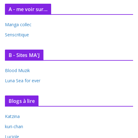
A - me voir sur...
Manga collec
Senscritique
B - Sites MA'J
Blood Muzik
Luna Sea for ever
Blogs à lire
Katzina
kuri-chan
Luciole