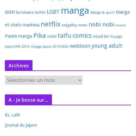
manga
oon
LGBT
Manga
kurokawa
lezhin
Manga & sport
netflix
nobi nobi
et chats
manhwa
netgalley
news
noeve
Pika
taifu comics
Panini manga
soleil
visual kei
Voyage
young adult
webtoon
Japon/HK 2016
Voyage Japon 2019/2020
Archives
A
r
c
A - Je bosse sur...
h
i
BL café
v
e
Journal du Japon
s