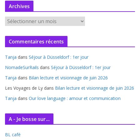
Archives
A
r
c
Commentaires récents
h
i
Tanja
dans
Séjour à Düsseldorf : 1er jour
v
e
NomadeSurRails
dans
Séjour à Düsseldorf : 1er jour
s
Tanja
dans
Bilan lecture et visionnage de juin 2026
Les Voyages de Ly
dans
Bilan lecture et visionnage de juin 2026
Tanja
dans
Our love language : amour et communication
A - Je bosse sur...
BL café