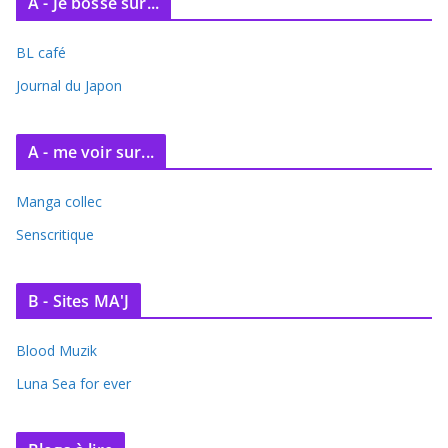
A - Je bosse sur...
h
i
BL café
v
e
Journal du Japon
s
A - me voir sur...
Manga collec
Senscritique
B - Sites MA'J
Blood Muzik
Luna Sea for ever