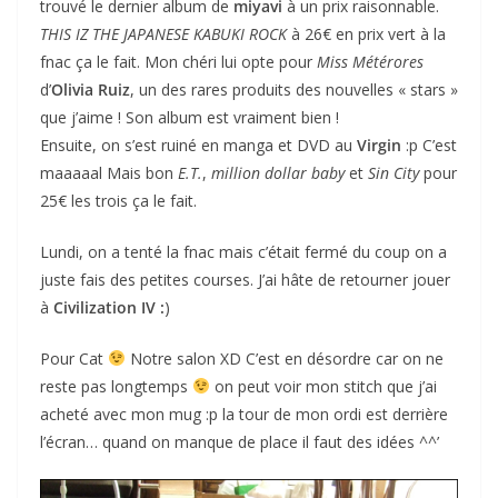
trouvé le dernier album de
miyavi
à un prix raisonnable.
THIS IZ THE JAPANESE KABUKI ROCK
à 26€ en prix vert à la
fnac ça le fait. Mon chéri lui opte pour
Miss Métérores
d’
Olivia Ruiz
, un des rares produits des nouvelles « stars »
que j’aime ! Son album est vraiment bien !
Ensuite, on s’est ruiné en manga et DVD au
Virgin
:p C’est
maaaaal Mais bon
E.T.
,
million dollar baby
et
Sin City
pour
25€ les trois ça le fait.
Lundi, on a tenté la fnac mais c’était fermé du coup on a
juste fais des petites courses. J’ai hâte de retourner jouer
à
Civilization IV :
)
Pour Cat
Notre salon XD C’est en désordre car on ne
reste pas longtemps
on peut voir mon stitch que j’ai
acheté avec mon mug :p la tour de mon ordi est derrière
l’écran… quand on manque de place il faut des idées ^^’