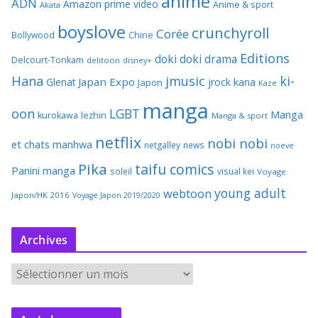
anime
ADN
Amazon prime video
Anime & sport
Akata
boyslove
crunchyroll
Corée
Bollywood
Chine
Editions
doki doki
drama
Delcourt-Tonkam
delitoon
disney+
Hana
jmusic
ki-
Japan Expo
Glenat
jrock
kana
Japon
Kaze
manga
oon
LGBT
Manga
kurokawa
lezhin
Manga & sport
netflix
nobi nobi
et chats
manhwa
netgalley
news
noeve
Pika
taifu comics
Panini manga
soleil
visual kei
Voyage
young adult
webtoon
Japon/HK 2016
Voyage Japon 2019/2020
Archives
A
r
c