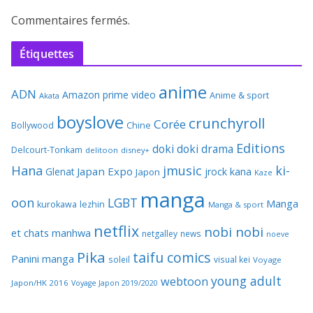
Commentaires fermés.
Étiquettes
anime
ADN
Amazon prime video
Anime & sport
Akata
boyslove
crunchyroll
Corée
Bollywood
Chine
Editions
doki doki
drama
Delcourt-Tonkam
delitoon
disney+
Hana
jmusic
ki-
Japan Expo
Glenat
jrock
kana
Japon
Kaze
manga
oon
LGBT
Manga
kurokawa
lezhin
Manga & sport
netflix
nobi nobi
et chats
manhwa
netgalley
news
noeve
Pika
taifu comics
Panini manga
soleil
visual kei
Voyage
young adult
webtoon
Japon/HK 2016
Voyage Japon 2019/2020