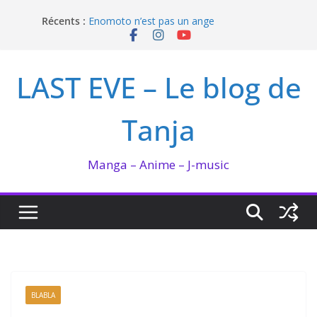
Passer
Récents :
Enomoto n’est pas un ange
au
QUEEN BEE enflamme le Bataclan
contenu
Bilan lecture et visionnage de juillet 2026
Ma collection BANANA FISH
LAST EVE – Le blog de
I’m not in love de Zeniko Sumiya
Tanja
Manga – Anime – J-music
BLABLA