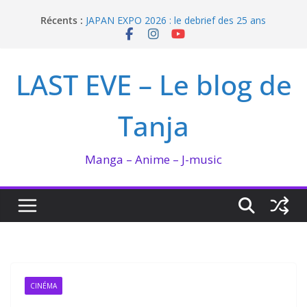
Passer
Récents :
JAPAN EXPO 2026 : le debrief des 25 ans
au
Bilan lecture et visionnage de juillet 2026
contenu
Ma collection BANANA FISH
I’m not in love de Zeniko Sumiya
LAST EVE – Le blog de
Enomoto n’est pas un ange
Tanja
Manga – Anime – J-music
CINÉMA