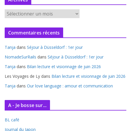
A
r
c
Commentaires récents
h
i
Tanja
dans
Séjour à Düsseldorf : 1er jour
v
e
NomadeSurRails
dans
Séjour à Düsseldorf : 1er jour
s
Tanja
dans
Bilan lecture et visionnage de juin 2026
Les Voyages de Ly
dans
Bilan lecture et visionnage de juin 2026
Tanja
dans
Our love language : amour et communication
A - Je bosse sur...
BL café
Journal du Japon