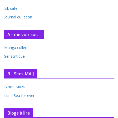
i
BL café
v
e
Journal du Japon
s
A - me voir sur...
Manga collec
Senscritique
B - Sites MA'J
Blood Muzik
Luna Sea for ever
Blogs à lire