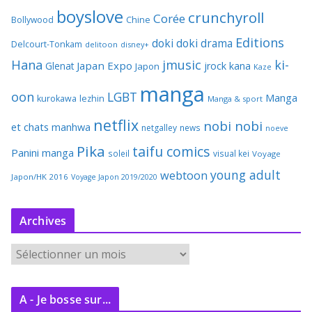
boyslove
crunchyroll
Corée
Bollywood
Chine
Editions
doki doki
drama
Delcourt-Tonkam
delitoon
disney+
Hana
jmusic
ki-
Japan Expo
Glenat
jrock
kana
Japon
Kaze
manga
oon
LGBT
Manga
kurokawa
lezhin
Manga & sport
netflix
nobi nobi
et chats
manhwa
netgalley
news
noeve
Pika
taifu comics
Panini manga
soleil
visual kei
Voyage
young adult
webtoon
Japon/HK 2016
Voyage Japon 2019/2020
Archives
A
r
c
A - Je bosse sur...
h