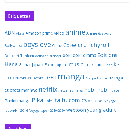
Étiquettes
anime
ADN
Amazon prime video
Anime & sport
Akata
boyslove
crunchyroll
Corée
Bollywood
Chine
Editions
doki doki
drama
Delcourt-Tonkam
delitoon
disney+
Hana
jmusic
ki-
Japan Expo
Glenat
jrock
kana
Japon
Kaze
manga
oon
LGBT
Manga
kurokawa
lezhin
Manga & sport
netflix
nobi nobi
et chats
manhwa
netgalley
news
noeve
Pika
taifu comics
Panini manga
soleil
visual kei
Voyage
young adult
webtoon
Japon/HK 2016
Voyage Japon 2019/2020
Archives