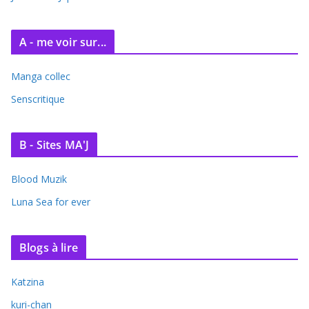
A - me voir sur...
Manga collec
Senscritique
B - Sites MA'J
Blood Muzik
Luna Sea for ever
Blogs à lire
Katzina
kuri-chan