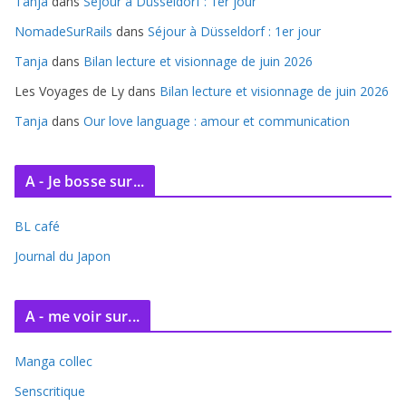
Tanja
dans
Séjour à Düsseldorf : 1er jour
v
e
NomadeSurRails
dans
Séjour à Düsseldorf : 1er jour
s
Tanja
dans
Bilan lecture et visionnage de juin 2026
Les Voyages de Ly
dans
Bilan lecture et visionnage de juin 2026
Tanja
dans
Our love language : amour et communication
A - Je bosse sur...
BL café
Journal du Japon
A - me voir sur...
Manga collec
Senscritique