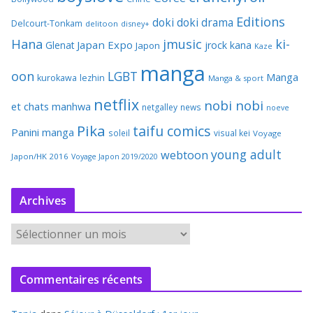
Editions
doki doki
drama
Delcourt-Tonkam
delitoon
disney+
Hana
jmusic
ki-
Japan Expo
Glenat
jrock
kana
Japon
Kaze
manga
oon
LGBT
Manga
kurokawa
lezhin
Manga & sport
netflix
nobi nobi
et chats
manhwa
netgalley
news
noeve
Pika
taifu comics
Panini manga
soleil
visual kei
Voyage
young adult
webtoon
Japon/HK 2016
Voyage Japon 2019/2020
Archives
A
r
c
Commentaires récents
h
i