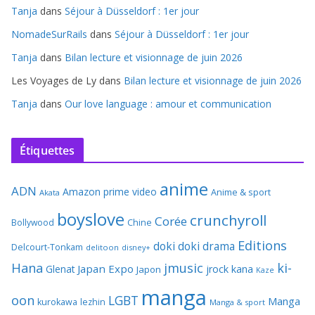
Tanja
dans
Séjour à Düsseldorf : 1er jour
NomadeSurRails
dans
Séjour à Düsseldorf : 1er jour
Tanja
dans
Bilan lecture et visionnage de juin 2026
Les Voyages de Ly
dans
Bilan lecture et visionnage de juin 2026
Tanja
dans
Our love language : amour et communication
Étiquettes
anime
ADN
Amazon prime video
Anime & sport
Akata
boyslove
crunchyroll
Corée
Bollywood
Chine
Editions
doki doki
drama
Delcourt-Tonkam
delitoon
disney+
Hana
jmusic
ki-
Japan Expo
Glenat
jrock
kana
Japon
Kaze
manga
oon
LGBT
Manga
kurokawa
lezhin
Manga & sport