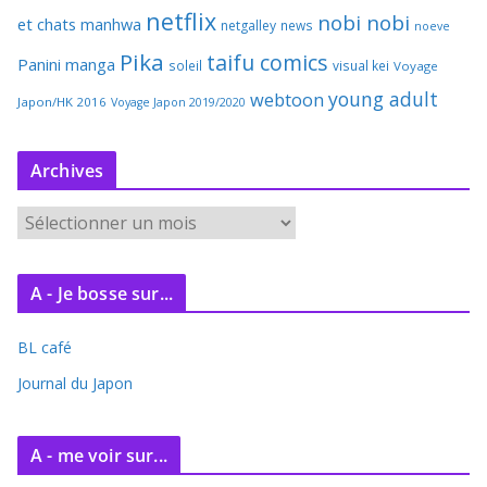
netflix
nobi nobi
et chats
manhwa
netgalley
news
noeve
Pika
taifu comics
Panini manga
soleil
visual kei
Voyage
young adult
webtoon
Japon/HK 2016
Voyage Japon 2019/2020
Archives
A
r
c
A - Je bosse sur...
h
i
BL café
v
e
Journal du Japon
s
A - me voir sur...