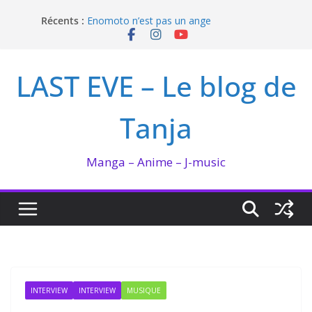
Passer
Récents :
Enomoto n’est pas un ange
au
QUEEN BEE enflamme le Bataclan
contenu
Bilan lecture et visionnage de juillet 2026
Ma collection BANANA FISH
LAST EVE – Le blog de
I’m not in love de Zeniko Sumiya
Tanja
Manga – Anime – J-music
INTERVIEW
INTERVIEW
MUSIQUE