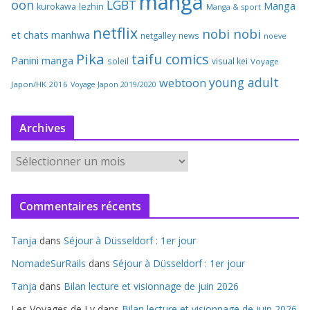
manga
oon
LGBT
Manga
kurokawa
lezhin
Manga & sport
netflix
nobi nobi
et chats
manhwa
netgalley
news
noeve
Pika
taifu comics
Panini manga
soleil
visual kei
Voyage
young adult
webtoon
Japon/HK 2016
Voyage Japon 2019/2020
Archives
A
r
c
Commentaires récents
h
i
Tanja
dans
Séjour à Düsseldorf : 1er jour
v
e
NomadeSurRails
dans
Séjour à Düsseldorf : 1er jour
s
Tanja
dans
Bilan lecture et visionnage de juin 2026
Les Voyages de Ly
dans
Bilan lecture et visionnage de juin 2026