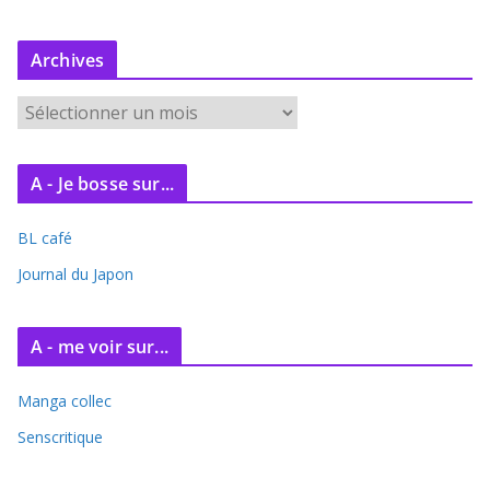
Archives
A
r
c
A - Je bosse sur...
h
i
BL café
v
e
Journal du Japon
s
A - me voir sur...
Manga collec
Senscritique