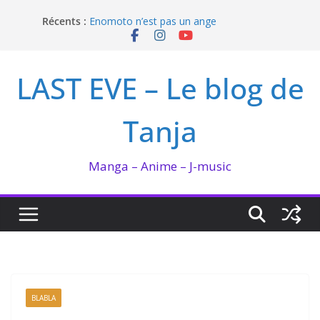
Passer
Récents :
Enomoto n’est pas un ange
au
QUEEN BEE enflamme le Bataclan
contenu
Bilan lecture et visionnage de juillet 2026
Ma collection BANANA FISH
LAST EVE – Le blog de
I’m not in love de Zeniko Sumiya
Tanja
Manga – Anime – J-music
BLABLA