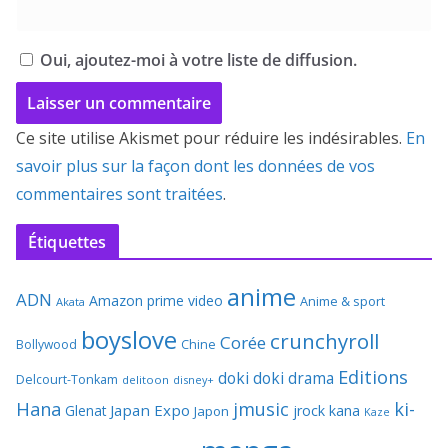
Oui, ajoutez-moi à votre liste de diffusion.
Ce site utilise Akismet pour réduire les indésirables.
En
savoir plus sur la façon dont les données de vos
commentaires sont traitées
.
Étiquettes
anime
ADN
Amazon prime video
Anime & sport
Akata
boyslove
crunchyroll
Corée
Bollywood
Chine
Editions
doki doki
drama
Delcourt-Tonkam
delitoon
disney+
Hana
jmusic
ki-
Japan Expo
Glenat
jrock
kana
Japon
Kaze