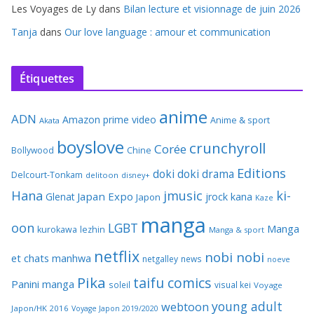
Les Voyages de Ly
dans
Bilan lecture et visionnage de juin 2026
Tanja
dans
Our love language : amour et communication
Étiquettes
anime
ADN
Amazon prime video
Anime & sport
Akata
boyslove
crunchyroll
Corée
Bollywood
Chine
Editions
doki doki
drama
Delcourt-Tonkam
delitoon
disney+
Hana
jmusic
ki-
Japan Expo
Glenat
jrock
kana
Japon
Kaze
manga
oon
LGBT
Manga
kurokawa
lezhin
Manga & sport
netflix
nobi nobi
et chats
manhwa
netgalley
news
noeve
Pika
taifu comics
Panini manga
soleil
visual kei
Voyage
young adult
webtoon
Japon/HK 2016
Voyage Japon 2019/2020