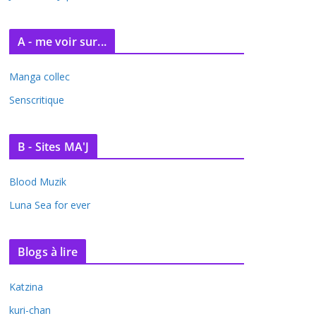
A - me voir sur...
Manga collec
Senscritique
B - Sites MA'J
Blood Muzik
Luna Sea for ever
Blogs à lire
Katzina
kuri-chan