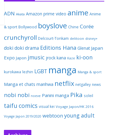
anime
ADN
Amazon prime video
Anime
Akata
boyslove
Corée
& sport
Bollywood
Chine
crunchyroll
Delcourt-Tonkam
delitoon
disney+
Editions Hana
doki doki
drama
Japan
Glenat
jmusic
ki-oon
Expo
jrock
kana
Japon
Kaze
manga
LGBT
kurokawa
lezhin
Manga & sport
netflix
Manga et chats
manhwa
netgalley
news
Pika
nobi nobi
Panini manga
soleil
noeve
taifu comics
visual kei
Voyage Japon/HK 2016
young adult
webtoon
Voyage Japon 2019/2020