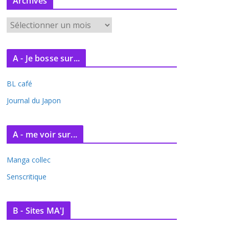
Archives
A
r
c
A - Je bosse sur...
h
i
BL café
v
e
Journal du Japon
s
A - me voir sur...
Manga collec
Senscritique
B - Sites MA'J