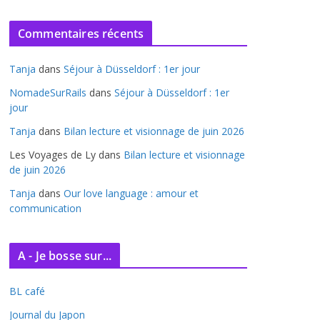
r
c
Commentaires récents
h
i
Tanja
dans
Séjour à Düsseldorf : 1er jour
v
e
NomadeSurRails
dans
Séjour à Düsseldorf : 1er
jour
s
Tanja
dans
Bilan lecture et visionnage de juin 2026
Les Voyages de Ly
dans
Bilan lecture et visionnage
de juin 2026
Tanja
dans
Our love language : amour et
communication
A - Je bosse sur...
BL café
Journal du Japon