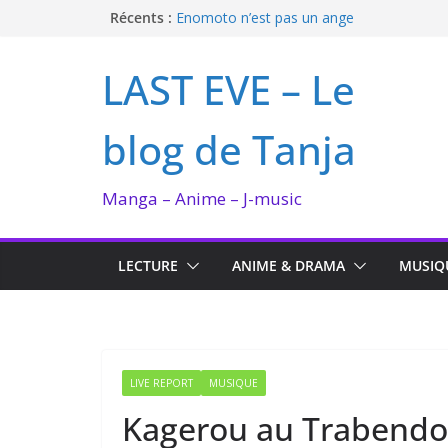
Passer
Récents :
Enomoto n’est pas un ange
QUEEN BEE enflamme le Bataclan
au
Bilan lecture et visionnage de juillet 2026
contenu
LAST EVE – Le
Ma collection BANANA FISH
I’m not in love de Zeniko Sumiya
blog de Tanja
Manga – Anime – J-music
LECTURE
ANIME & DRAMA
MUSIQ
LIVE REPORT
MUSIQUE
Kagerou au Trabendo