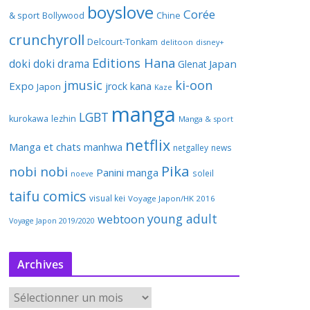
boyslove
Corée
& sport
Bollywood
Chine
crunchyroll
Delcourt-Tonkam
delitoon
disney+
Editions Hana
doki doki
drama
Japan
Glenat
jmusic
ki-oon
Expo
jrock
kana
Japon
Kaze
manga
LGBT
kurokawa
lezhin
Manga & sport
netflix
Manga et chats
manhwa
netgalley
news
Pika
nobi nobi
Panini manga
soleil
noeve
taifu comics
visual kei
Voyage Japon/HK 2016
young adult
webtoon
Voyage Japon 2019/2020
Archives
A