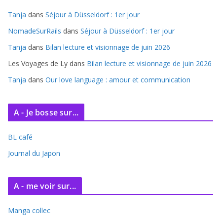
i
Tanja
dans
Séjour à Düsseldorf : 1er jour
v
e
NomadeSurRails
dans
Séjour à Düsseldorf : 1er jour
s
Tanja
dans
Bilan lecture et visionnage de juin 2026
Les Voyages de Ly
dans
Bilan lecture et visionnage de juin 2026
Tanja
dans
Our love language : amour et communication
A - Je bosse sur...
BL café
Journal du Japon
A - me voir sur...
Manga collec