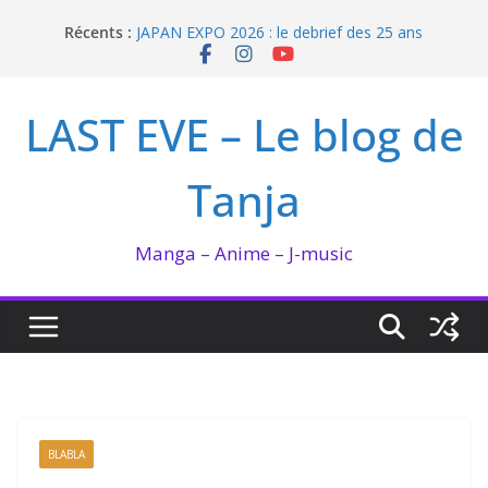
Passer
Récents :
JAPAN EXPO 2026 : le debrief des 25 ans
au
Bilan lecture et visionnage de juillet 2026
contenu
Ma collection BANANA FISH
I’m not in love de Zeniko Sumiya
LAST EVE – Le blog de
Enomoto n’est pas un ange
Tanja
Manga – Anime – J-music
BLABLA