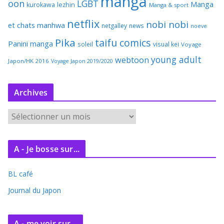
manga
oon
LGBT
Manga
kurokawa
lezhin
Manga & sport
netflix
nobi nobi
et chats
manhwa
netgalley
news
noeve
Pika
taifu comics
Panini manga
soleil
visual kei
Voyage
young adult
webtoon
Japon/HK 2016
Voyage Japon 2019/2020
Archives
A
r
c
A - Je bosse sur...
h
i
BL café
v
e
Journal du Japon
s
A - me voir sur...