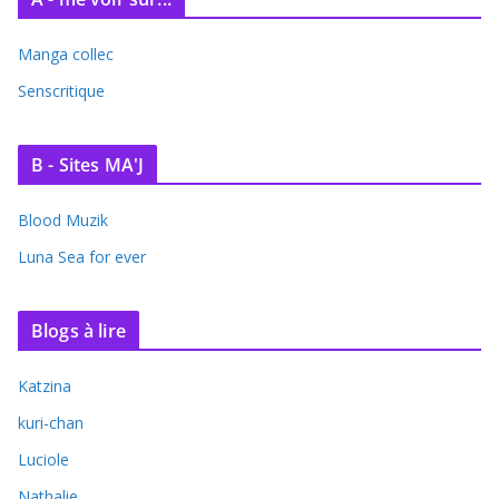
Manga collec
Senscritique
B - Sites MA'J
Blood Muzik
Luna Sea for ever
Blogs à lire
Katzina
kuri-chan
Luciole
Nathalie