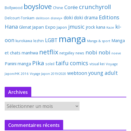
boyslove
crunchyroll
Corée
Bollywood
Chine
Editions
doki doki
drama
Delcourt-Tonkam
delitoon
disney+
Hana
jmusic
ki-
Japan Expo
Glenat
jrock
kana
Japon
Kaze
manga
oon
LGBT
Manga
kurokawa
lezhin
Manga & sport
netflix
nobi nobi
et chats
manhwa
netgalley
news
noeve
Pika
taifu comics
Panini manga
soleil
visual kei
Voyage
young adult
webtoon
Japon/HK 2016
Voyage Japon 2019/2020
Archives
A
r
c
Commentaires récents
h