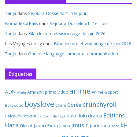
Tanja
dans
Séjour à Düsseldorf : 1er jour
NomadeSurRails
dans
Séjour à Düsseldorf : 1er jour
Tanja
dans
Bilan lecture et visionnage de juin 2026
Les Voyages de Ly
dans
Bilan lecture et visionnage de juin 2026
Tanja
dans
Our love language : amour et communication
Étiquettes
anime
ADN
Amazon prime video
Anime & sport
Akata
boyslove
crunchyroll
Corée
Bollywood
Chine
Editions
doki doki
drama
Delcourt-Tonkam
delitoon
disney+
Hana
jmusic
ki-
Japan Expo
Glenat
jrock
kana
Japon
Kaze