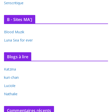
Senscritique
B - Sites MA'J
Blood Muzik
Luna Sea for ever
Blogs à lire
Katzina
kuri-chan
Luciole
Nathalie
Commentaires récents