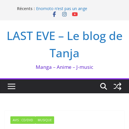
Passer
Récents :
Enomoto n’est pas un ange
au
QUEEN BEE enflamme le Bataclan
contenu
Bilan lecture et visionnage de juillet 2026
Ma collection BANANA FISH
LAST EVE – Le blog de
I’m not in love de Zeniko Sumiya
Tanja
Manga – Anime – J-music
AVIS : CD/DVD
MUSIQUE