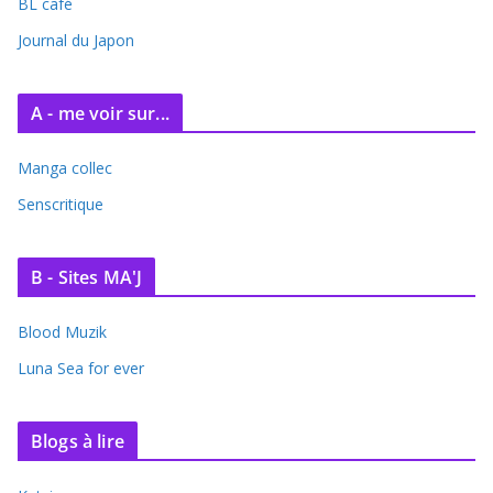
BL café
v
e
Journal du Japon
s
A - me voir sur...
Manga collec
Senscritique
B - Sites MA'J
Blood Muzik
Luna Sea for ever
Blogs à lire