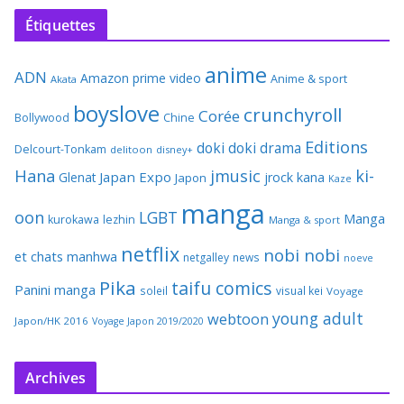
Étiquettes
anime
ADN
Amazon prime video
Anime & sport
Akata
boyslove
crunchyroll
Corée
Bollywood
Chine
Editions
doki doki
drama
Delcourt-Tonkam
delitoon
disney+
Hana
jmusic
ki-
Japan Expo
Glenat
jrock
kana
Japon
Kaze
manga
oon
LGBT
Manga
kurokawa
lezhin
Manga & sport
netflix
nobi nobi
et chats
manhwa
netgalley
news
noeve
Pika
taifu comics
Panini manga
soleil
visual kei
Voyage
young adult
webtoon
Japon/HK 2016
Voyage Japon 2019/2020
Archives