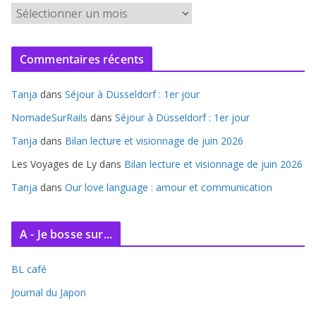
A
r
c
Commentaires récents
h
i
Tanja
dans
Séjour à Düsseldorf : 1er jour
v
e
NomadeSurRails
dans
Séjour à Düsseldorf : 1er jour
s
Tanja
dans
Bilan lecture et visionnage de juin 2026
Les Voyages de Ly
dans
Bilan lecture et visionnage de juin 2026
Tanja
dans
Our love language : amour et communication
A - Je bosse sur...
BL café
Journal du Japon