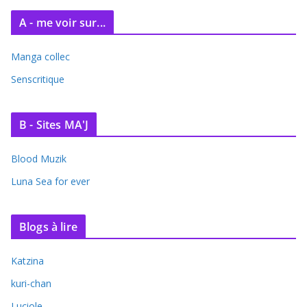
A - me voir sur...
Manga collec
Senscritique
B - Sites MA'J
Blood Muzik
Luna Sea for ever
Blogs à lire
Katzina
kuri-chan
Luciole