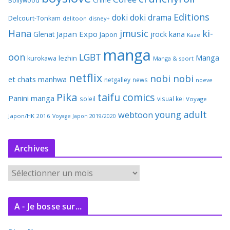
Bollywood
Chine
Editions
doki doki
drama
Delcourt-Tonkam
delitoon
disney+
Hana
jmusic
ki-
Japan Expo
Glenat
jrock
kana
Japon
Kaze
manga
oon
LGBT
Manga
kurokawa
lezhin
Manga & sport
netflix
nobi nobi
et chats
manhwa
netgalley
news
noeve
Pika
taifu comics
Panini manga
soleil
visual kei
Voyage
young adult
webtoon
Japon/HK 2016
Voyage Japon 2019/2020
Archives
A
r
c
A - Je bosse sur...
h
i