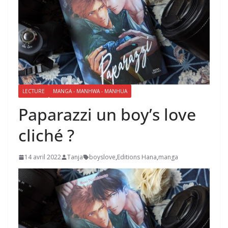
LECTURE
MANGA - MANHWA - MANHUA
Paparazzi un boy’s love
cliché ?
14 avril 2022
Tanja
boyslove
,
Editions Hana
,
manga