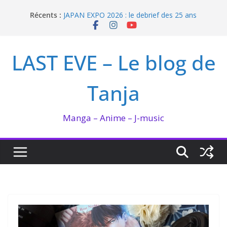
Passer
Récents :
JAPAN EXPO 2026 : le debrief des 25 ans
au
Bilan lecture et visionnage de juillet 2026
contenu
Ma collection BANANA FISH
I’m not in love de Zeniko Sumiya
LAST EVE – Le blog de
Enomoto n’est pas un ange
Tanja
Manga – Anime – J-music