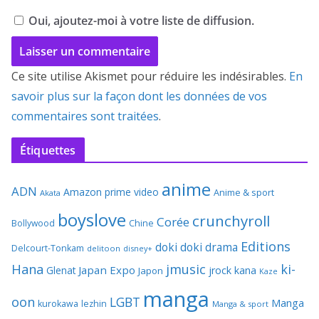
Oui, ajoutez-moi à votre liste de diffusion.
Ce site utilise Akismet pour réduire les indésirables.
En
savoir plus sur la façon dont les données de vos
commentaires sont traitées
.
Étiquettes
anime
ADN
Amazon prime video
Anime & sport
Akata
boyslove
crunchyroll
Corée
Bollywood
Chine
Editions
doki doki
drama
Delcourt-Tonkam
delitoon
disney+
Hana
jmusic
ki-
Japan Expo
Glenat
jrock
kana
Japon
Kaze
manga
oon
LGBT
Manga
kurokawa
lezhin
Manga & sport