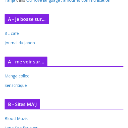
Tanja
dans
Our love language : amour et communication
A - Je bosse sur...
BL café
Journal du Japon
A - me voir sur...
Manga collec
Senscritique
B - Sites MA'J
Blood Muzik
Luna Sea for ever