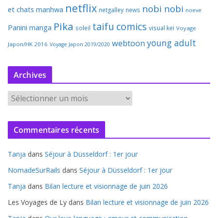
netflix
nobi nobi
et chats
manhwa
netgalley
news
noeve
Pika
taifu comics
Panini manga
soleil
visual kei
Voyage
young adult
webtoon
Japon/HK 2016
Voyage Japon 2019/2020
Archives
A
r
c
Commentaires récents
h
i
Tanja
dans
Séjour à Düsseldorf : 1er jour
v
e
NomadeSurRails
dans
Séjour à Düsseldorf : 1er jour
s
Tanja
dans
Bilan lecture et visionnage de juin 2026
Les Voyages de Ly
dans
Bilan lecture et visionnage de juin 2026