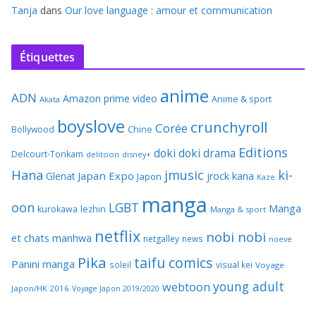
Tanja
dans
Our love language : amour et communication
Étiquettes
anime
ADN
Amazon prime video
Anime & sport
Akata
boyslove
crunchyroll
Corée
Bollywood
Chine
Editions
doki doki
drama
Delcourt-Tonkam
delitoon
disney+
Hana
jmusic
ki-
Japan Expo
Glenat
jrock
kana
Japon
Kaze
manga
oon
LGBT
Manga
kurokawa
lezhin
Manga & sport
netflix
nobi nobi
et chats
manhwa
netgalley
news
noeve
Pika
taifu comics
Panini manga
soleil
visual kei
Voyage
young adult
webtoon
Japon/HK 2016
Voyage Japon 2019/2020