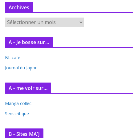
Archives
A
r
c
A - Je bosse sur...
h
i
BL café
v
e
Journal du Japon
s
A - me voir sur...
Manga collec
Senscritique
B - Sites MA'J