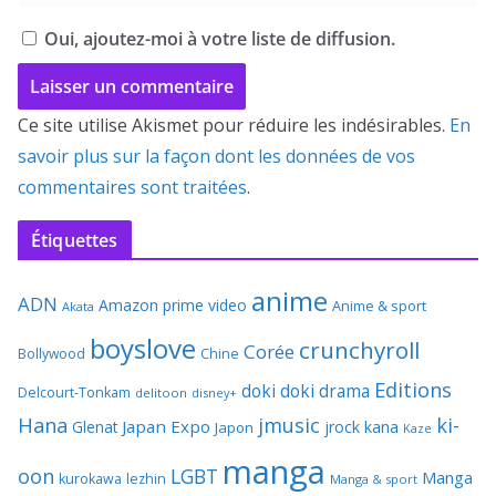
Oui, ajoutez-moi à votre liste de diffusion.
Ce site utilise Akismet pour réduire les indésirables.
En
savoir plus sur la façon dont les données de vos
commentaires sont traitées
.
Étiquettes
anime
ADN
Amazon prime video
Anime & sport
Akata
boyslove
crunchyroll
Corée
Bollywood
Chine
Editions
doki doki
drama
Delcourt-Tonkam
delitoon
disney+
Hana
jmusic
ki-
Japan Expo
Glenat
jrock
kana
Japon
Kaze
manga
oon
LGBT
Manga
kurokawa
lezhin
Manga & sport