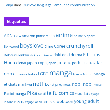
Tanja
dans
Our love language : amour et communication
Étiquettes
anime
ADN
Amazon prime video
Anime & sport
Akata
boyslove
crunchyroll
Corée
Bollywood
Chine
Editions
doki doki
drama
Delcourt-Tonkam
delitoon
disney+
Hana
jmusic
ki-
Japan Expo
Glenat
jrock
kana
Japon
Kaze
manga
oon
LGBT
Manga
kurokawa
lezhin
Manga & sport
netflix
nobi nobi
et chats
manhwa
netgalley
news
noeve
Pika
taifu comics
Panini manga
soleil
visual kei
Voyage
young adult
webtoon
Japon/HK 2016
Voyage Japon 2019/2020