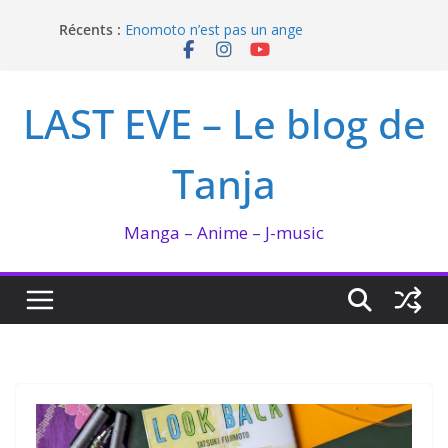
Passer
Récents :
Enomoto n’est pas un ange
au
QUEEN BEE enflamme le Bataclan
contenu
Bilan lecture et visionnage de juillet 2026
Ma collection BANANA FISH
LAST EVE – Le blog de
I’m not in love de Zeniko Sumiya
Tanja
Manga – Anime – J-music