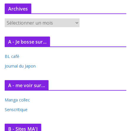
Archives
A
r
c
A - Je bosse sur...
h
i
BL café
v
e
Journal du Japon
s
A - me voir sur...
Manga collec
Senscritique
B - Sites MA'J