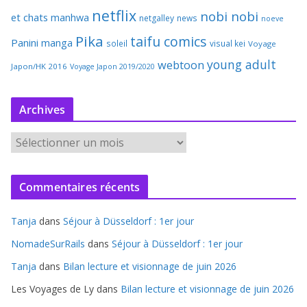
netflix
nobi nobi
et chats
manhwa
netgalley
news
noeve
Pika
taifu comics
Panini manga
soleil
visual kei
Voyage
young adult
webtoon
Japon/HK 2016
Voyage Japon 2019/2020
Archives
A
r
c
Commentaires récents
h
i
Tanja
dans
Séjour à Düsseldorf : 1er jour
v
e
NomadeSurRails
dans
Séjour à Düsseldorf : 1er jour
s
Tanja
dans
Bilan lecture et visionnage de juin 2026
Les Voyages de Ly
dans
Bilan lecture et visionnage de juin 2026