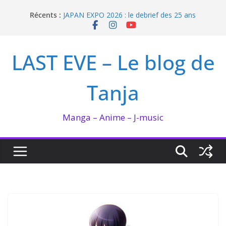
Passer
Récents :
JAPAN EXPO 2026 : le debrief des 25 ans
au
Bilan lecture et visionnage de juillet 2026
contenu
Ma collection BANANA FISH
I’m not in love de Zeniko Sumiya
LAST EVE – Le blog de
Enomoto n’est pas un ange
Tanja
Manga – Anime – J-music