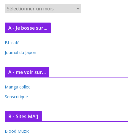
A
r
c
A - Je bosse sur...
h
i
BL café
v
e
Journal du Japon
s
A - me voir sur...
Manga collec
Senscritique
B - Sites MA'J
Blood Muzik