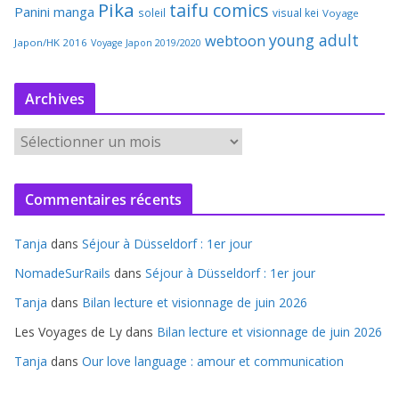
Pika
taifu comics
Panini manga
soleil
visual kei
Voyage
young adult
webtoon
Japon/HK 2016
Voyage Japon 2019/2020
Archives
A
r
c
Commentaires récents
h
i
Tanja
dans
Séjour à Düsseldorf : 1er jour
v
e
NomadeSurRails
dans
Séjour à Düsseldorf : 1er jour
s
Tanja
dans
Bilan lecture et visionnage de juin 2026
Les Voyages de Ly
dans
Bilan lecture et visionnage de juin 2026
Tanja
dans
Our love language : amour et communication