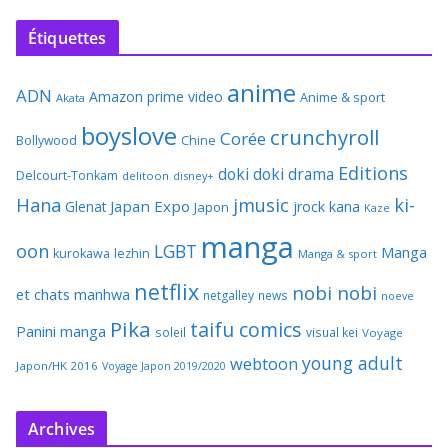
Étiquettes
anime
ADN
Amazon prime video
Anime & sport
Akata
boyslove
crunchyroll
Corée
Bollywood
Chine
Editions
doki doki
drama
Delcourt-Tonkam
delitoon
disney+
Hana
jmusic
ki-
Japan Expo
Glenat
jrock
kana
Japon
Kaze
manga
oon
LGBT
Manga
kurokawa
lezhin
Manga & sport
netflix
nobi nobi
et chats
manhwa
netgalley
news
noeve
Pika
taifu comics
Panini manga
soleil
visual kei
Voyage
young adult
webtoon
Japon/HK 2016
Voyage Japon 2019/2020
Archives