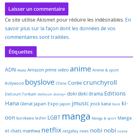
Ce site utilise Akismet pour réduire les indésirables.
En
savoir plus sur la façon dont les données de vos
commentaires sont traitées
.
Étiquettes
anime
ADN
Amazon prime video
Anime & sport
Akata
boyslove
crunchyroll
Corée
Bollywood
Chine
Editions
doki doki
drama
Delcourt-Tonkam
delitoon
disney+
Hana
jmusic
ki-
Japan Expo
Glenat
jrock
kana
Japon
Kaze
manga
oon
LGBT
Manga
kurokawa
lezhin
Manga & sport
netflix
nobi nobi
et chats
manhwa
netgalley
news
noeve