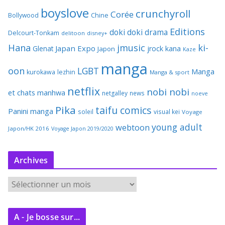
boyslove
crunchyroll
Corée
Bollywood
Chine
Editions
doki doki
drama
Delcourt-Tonkam
delitoon
disney+
Hana
jmusic
ki-
Japan Expo
Glenat
jrock
kana
Japon
Kaze
manga
oon
LGBT
Manga
kurokawa
lezhin
Manga & sport
netflix
nobi nobi
et chats
manhwa
netgalley
news
noeve
Pika
taifu comics
Panini manga
soleil
visual kei
Voyage
young adult
webtoon
Japon/HK 2016
Voyage Japon 2019/2020
Archives
A
r
c
A - Je bosse sur...
h