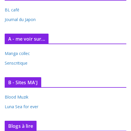
i
BL café
v
e
Journal du Japon
s
A - me voir sur...
Manga collec
Senscritique
B - Sites MA'J
Blood Muzik
Luna Sea for ever
Blogs à lire