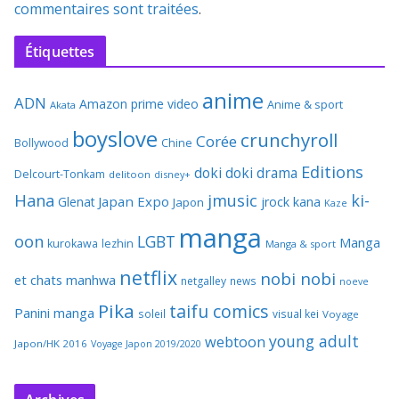
commentaires sont traitées
.
Étiquettes
anime
ADN
Amazon prime video
Anime & sport
Akata
boyslove
crunchyroll
Corée
Bollywood
Chine
Editions
doki doki
drama
Delcourt-Tonkam
delitoon
disney+
Hana
jmusic
ki-
Japan Expo
Glenat
jrock
kana
Japon
Kaze
manga
oon
LGBT
Manga
kurokawa
lezhin
Manga & sport
netflix
nobi nobi
et chats
manhwa
netgalley
news
noeve
Pika
taifu comics
Panini manga
soleil
visual kei
Voyage
young adult
webtoon
Japon/HK 2016
Voyage Japon 2019/2020