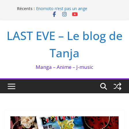
Passer
Récents :
Enomoto n’est pas un ange
au
QUEEN BEE enflamme le Bataclan
contenu
Bilan lecture et visionnage de juillet 2026
Ma collection BANANA FISH
LAST EVE – Le blog de
I’m not in love de Zeniko Sumiya
Tanja
Manga – Anime – J-music