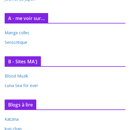
A - me voir sur...
Manga collec
Senscritique
B - Sites MA'J
Blood Muzik
Luna Sea for ever
Blogs à lire
Katzina
kuri-chan