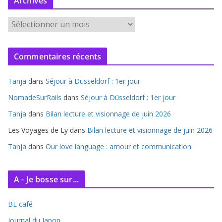
Archives
A
r
c
Commentaires récents
h
i
Tanja
dans
Séjour à Düsseldorf : 1er jour
v
e
NomadeSurRails
dans
Séjour à Düsseldorf : 1er jour
s
Tanja
dans
Bilan lecture et visionnage de juin 2026
Les Voyages de Ly
dans
Bilan lecture et visionnage de juin 2026
Tanja
dans
Our love language : amour et communication
A - Je bosse sur...
BL café
Journal du Japon