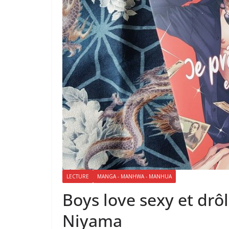
LECTURE
MANGA - MANHWA - MANHUA
Boys love sexy et drôl
Niyama