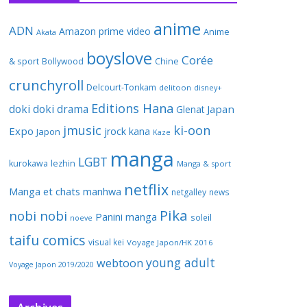
anime
ADN
Amazon prime video
Anime
Akata
boyslove
Corée
& sport
Bollywood
Chine
crunchyroll
Delcourt-Tonkam
delitoon
disney+
Editions Hana
doki doki
drama
Japan
Glenat
jmusic
ki-oon
Expo
jrock
kana
Japon
Kaze
manga
LGBT
kurokawa
lezhin
Manga & sport
netflix
Manga et chats
manhwa
netgalley
news
Pika
nobi nobi
Panini manga
soleil
noeve
taifu comics
visual kei
Voyage Japon/HK 2016
young adult
webtoon
Voyage Japon 2019/2020