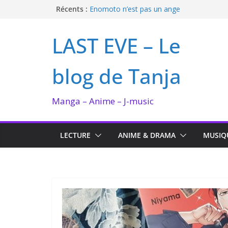
Passer
Récents :
Enomoto n’est pas un ange
QUEEN BEE enflamme le Bataclan
au
Bilan lecture et visionnage de juillet 2026
contenu
LAST EVE – Le
Ma collection BANANA FISH
I’m not in love de Zeniko Sumiya
blog de Tanja
Manga – Anime – J-music
LECTURE
ANIME & DRAMA
MUSIQ