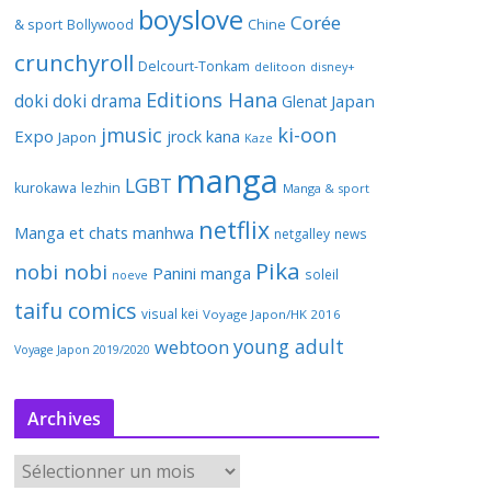
boyslove
Corée
& sport
Bollywood
Chine
crunchyroll
Delcourt-Tonkam
delitoon
disney+
Editions Hana
doki doki
drama
Japan
Glenat
jmusic
ki-oon
Expo
jrock
kana
Japon
Kaze
manga
LGBT
kurokawa
lezhin
Manga & sport
netflix
Manga et chats
manhwa
netgalley
news
Pika
nobi nobi
Panini manga
soleil
noeve
taifu comics
visual kei
Voyage Japon/HK 2016
young adult
webtoon
Voyage Japon 2019/2020
Archives
A