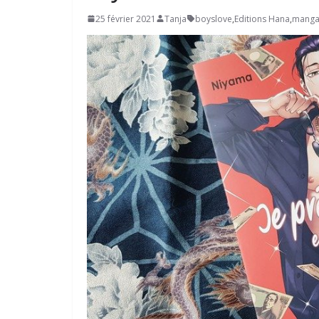
25 février 2021
Tanja
boyslove
,
Editions Hana
,
mang