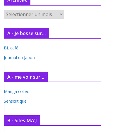
Archives
A
r
c
A - Je bosse sur...
h
i
BL café
v
e
Journal du Japon
s
A - me voir sur...
Manga collec
Senscritique
B - Sites MA'J