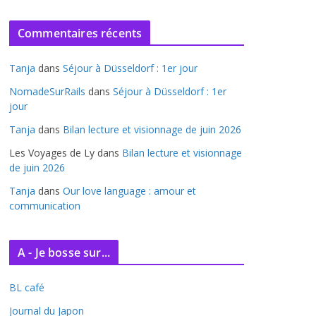
r
c
Commentaires récents
h
i
Tanja
dans
Séjour à Düsseldorf : 1er jour
v
e
NomadeSurRails
dans
Séjour à Düsseldorf : 1er
jour
s
Tanja
dans
Bilan lecture et visionnage de juin 2026
Les Voyages de Ly
dans
Bilan lecture et visionnage
de juin 2026
Tanja
dans
Our love language : amour et
communication
A - Je bosse sur...
BL café
Journal du Japon