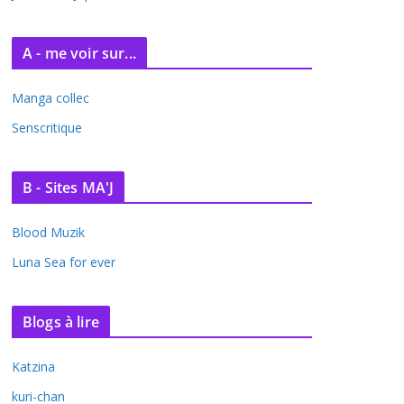
A - me voir sur...
Manga collec
Senscritique
B - Sites MA'J
Blood Muzik
Luna Sea for ever
Blogs à lire
Katzina
kuri-chan