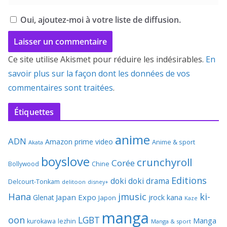
Oui, ajoutez-moi à votre liste de diffusion.
Ce site utilise Akismet pour réduire les indésirables.
En
savoir plus sur la façon dont les données de vos
commentaires sont traitées
.
Étiquettes
anime
ADN
Amazon prime video
Anime & sport
Akata
boyslove
crunchyroll
Corée
Bollywood
Chine
Editions
doki doki
drama
Delcourt-Tonkam
delitoon
disney+
Hana
jmusic
ki-
Japan Expo
Glenat
jrock
kana
Japon
Kaze
manga
oon
LGBT
Manga
kurokawa
lezhin
Manga & sport