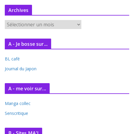
Archives
A
r
c
A - Je bosse sur...
h
i
BL café
v
e
Journal du Japon
s
A - me voir sur...
Manga collec
Senscritique
B - Sites MA'J