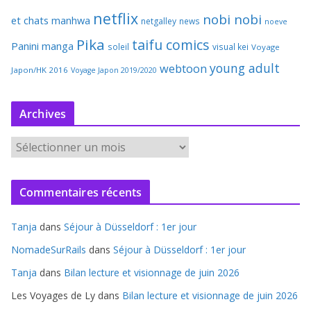
netflix
nobi nobi
et chats
manhwa
netgalley
news
noeve
Pika
taifu comics
Panini manga
soleil
visual kei
Voyage
young adult
webtoon
Japon/HK 2016
Voyage Japon 2019/2020
Archives
A
r
c
Commentaires récents
h
i
Tanja
dans
Séjour à Düsseldorf : 1er jour
v
e
NomadeSurRails
dans
Séjour à Düsseldorf : 1er jour
s
Tanja
dans
Bilan lecture et visionnage de juin 2026
Les Voyages de Ly
dans
Bilan lecture et visionnage de juin 2026