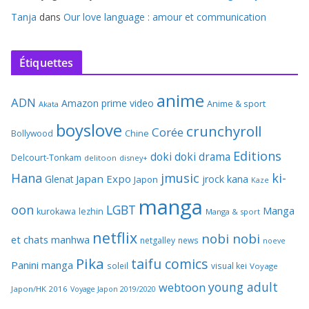
Tanja
dans
Our love language : amour et communication
Étiquettes
anime
ADN
Amazon prime video
Anime & sport
Akata
boyslove
crunchyroll
Corée
Bollywood
Chine
Editions
doki doki
drama
Delcourt-Tonkam
delitoon
disney+
Hana
jmusic
ki-
Japan Expo
Glenat
jrock
kana
Japon
Kaze
manga
oon
LGBT
Manga
kurokawa
lezhin
Manga & sport
netflix
nobi nobi
et chats
manhwa
netgalley
news
noeve
Pika
taifu comics
Panini manga
soleil
visual kei
Voyage
young adult
webtoon
Japon/HK 2016
Voyage Japon 2019/2020