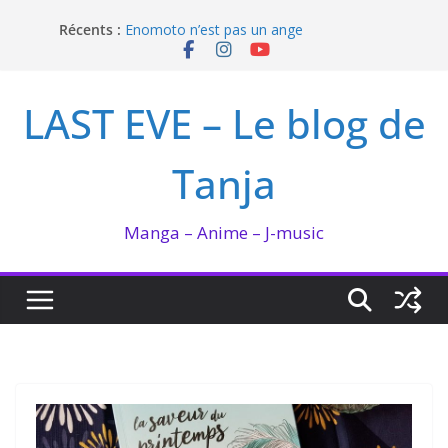
Passer
Récents :
Enomoto n’est pas un ange
au
QUEEN BEE enflamme le Bataclan
contenu
Bilan lecture et visionnage de juillet 2026
Ma collection BANANA FISH
LAST EVE – Le blog de
I’m not in love de Zeniko Sumiya
Tanja
Manga – Anime – J-music