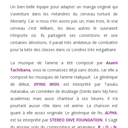
Un bien belle équipe pour adapter un manga original qui
s’aventure dans les méandres du cerveau torturé de
Moriarty. Car si nous n’en avons pas un, mais trois, le vrai
cerveau c’est William, les deux autres le suivraient
n’importe où. Ils partagent ses convictions et une
certaines dévotions. Il parait très ambitieux de combattre
pour la lutte des classes dans ce Londres très inégalitaire.
La musique de l’anime a été composé par
Asami
Tachibana
, vous la connaissez déjà sans doute, car elle a
composé les musiques de l’anime Haikyuu!!. Le générique
de début,
DYING WISH
, est interprété par Tasuku
Hatanaka, un comédien de doublage (Denki dans My hero
academia) mais aussi chanteur à ses heures. Il n’a
pourtant aucun rôle dans cet anime. La chanson est
quant à elle assez originale. Le générique de fin,
ALPHA
,
est lui interprété par
STEREO DIVE FOUNDATION
. Il s’agit
du groupe solo du compositeur et arrangeur
R・O・N
,