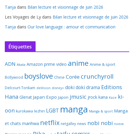
Tanja
dans
Bilan lecture et visionnage de juin 2026
Les Voyages de Ly
dans
Bilan lecture et visionnage de juin 2026
Tanja
dans
Our love language : amour et communication
Étiquettes
anime
ADN
Amazon prime video
Anime & sport
Akata
boyslove
crunchyroll
Corée
Bollywood
Chine
Editions
doki doki
drama
Delcourt-Tonkam
delitoon
disney+
Hana
jmusic
ki-
Japan Expo
Glenat
jrock
kana
Japon
Kaze
manga
oon
LGBT
Manga
kurokawa
lezhin
Manga & sport
netflix
nobi nobi
et chats
manhwa
netgalley
news
noeve
Pika
taifu comics