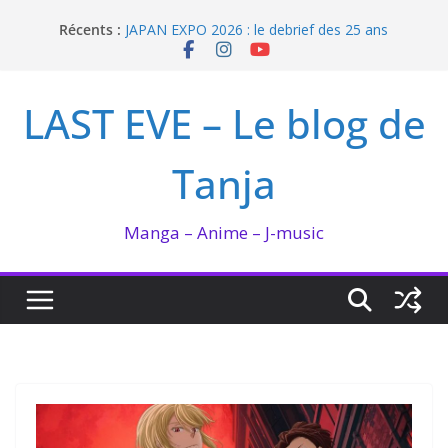
Passer
Récents :
JAPAN EXPO 2026 : le debrief des 25 ans
au
Bilan lecture et visionnage de juillet 2026
contenu
Ma collection BANANA FISH
I’m not in love de Zeniko Sumiya
LAST EVE – Le blog de
Enomoto n’est pas un ange
Tanja
Manga – Anime – J-music