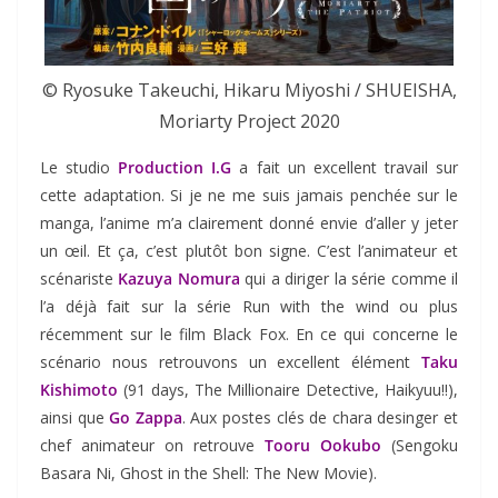
© Ryosuke Takeuchi, Hikaru Miyoshi / SHUEISHA,
Moriarty Project 2020
Le studio
Production I.G
a fait un excellent travail sur
cette adaptation. Si je ne me suis jamais penchée sur le
manga, l’anime m’a clairement donné envie d’aller y jeter
un œil. Et ça, c’est plutôt bon signe. C’est l’animateur et
scénariste
Kazuya Nomura
qui a diriger la série comme il
l’a déjà fait sur la série Run with the wind ou plus
récemment sur le film Black Fox. En ce qui concerne le
scénario nous retrouvons un excellent élément
Taku
Kishimoto
(91 days, The Millionaire Detective, Haikyuu!!),
ainsi que
Go Zappa
. Aux postes clés de chara desinger et
chef animateur on retrouve
Tooru Ookubo
(Sengoku
Basara Ni, Ghost in the Shell: The New Movie).