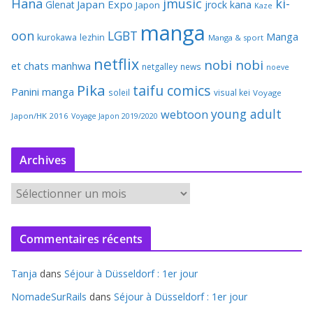
Hana
jmusic
ki-
Japan Expo
Glenat
jrock
kana
Japon
Kaze
manga
oon
LGBT
Manga
kurokawa
lezhin
Manga & sport
netflix
nobi nobi
et chats
manhwa
netgalley
news
noeve
Pika
taifu comics
Panini manga
soleil
visual kei
Voyage
young adult
webtoon
Japon/HK 2016
Voyage Japon 2019/2020
Archives
A
r
c
Commentaires récents
h
i
Tanja
dans
Séjour à Düsseldorf : 1er jour
v
e
NomadeSurRails
dans
Séjour à Düsseldorf : 1er jour