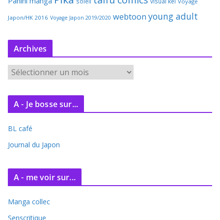
Panini manga
soleil
visual kei
Voyage
young adult
webtoon
Japon/HK 2016
Voyage Japon 2019/2020
Archives
A
r
c
A - Je bosse sur...
h
i
BL café
v
e
Journal du Japon
s
A - me voir sur...
Manga collec
Senscritique