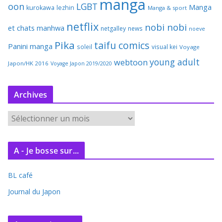
manga
oon
LGBT
Manga
kurokawa
lezhin
Manga & sport
netflix
nobi nobi
et chats
manhwa
netgalley
news
noeve
Pika
taifu comics
Panini manga
soleil
visual kei
Voyage
young adult
webtoon
Japon/HK 2016
Voyage Japon 2019/2020
Archives
A
r
c
A - Je bosse sur...
h
i
BL café
v
e
Journal du Japon
s