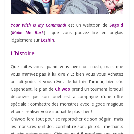
Your Wish Is My Command!
est un webtoon de
Sagold
(
Make Me Bark
) que vous pouvez lire en anglais
légalement sur
Lezhin
.
L’histoire
Que faites-vous quand vous avez un crush, mais que
vous n’arrivez pas à lui dire ? Et bien vous vous Achetez
un joli gode, et vous rêvez de lui faire l’amour, bien sûr.
Cependant, le plan de
Chiwoo
prend un tournant lorsqu’il
découvre que son jouet est accompagné d’une offre
spéciale : combattre des monstres avec le gode magique
et ainsi réaliser votre souhait le plus cher !
Chiwoo fera tout pour se rapprocher de son béguin, mais
les monstres qu’il doit combattre sont plutôt… méchants
et très entreprenant. Chiwoo peut-il protéger son crush