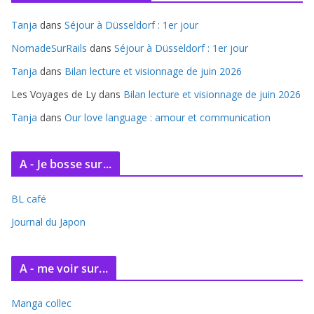
i
Tanja
dans
Séjour à Düsseldorf : 1er jour
v
e
NomadeSurRails
dans
Séjour à Düsseldorf : 1er jour
s
Tanja
dans
Bilan lecture et visionnage de juin 2026
Les Voyages de Ly
dans
Bilan lecture et visionnage de juin 2026
Tanja
dans
Our love language : amour et communication
A - Je bosse sur...
BL café
Journal du Japon
A - me voir sur...
Manga collec