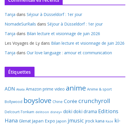
Commentaires récents
Tanja
dans
Séjour à Düsseldorf : 1er jour
NomadeSurRails
dans
Séjour à Düsseldorf : 1er jour
Tanja
dans
Bilan lecture et visionnage de juin 2026
Les Voyages de Ly
dans
Bilan lecture et visionnage de juin 2026
Tanja
dans
Our love language : amour et communication
Étiquettes
anime
ADN
Amazon prime video
Anime & sport
Akata
boyslove
crunchyroll
Corée
Bollywood
Chine
Editions
doki doki
drama
Delcourt-Tonkam
delitoon
disney+
Hana
jmusic
ki-
Japan Expo
Glenat
jrock
kana
Japon
Kaze