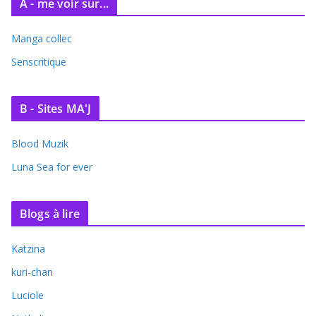
A - me voir sur...
Manga collec
Senscritique
B - Sites MA'J
Blood Muzik
Luna Sea for ever
Blogs à lire
Katzina
kuri-chan
Luciole