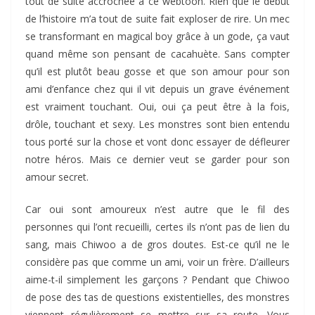
tout de suite accrochée à ce webtoon. Rien que le début
de l’histoire m’a tout de suite fait exploser de rire. Un mec
se transformant en magical boy grâce à un gode, ça vaut
quand même son pensant de cacahuète. Sans compter
qu’il est plutôt beau gosse et que son amour pour son
ami d’enfance chez qui il vit depuis un grave événement
est vraiment touchant. Oui, oui ça peut être à la fois,
drôle, touchant et sexy. Les monstres sont bien entendu
tous porté sur la chose et vont donc essayer de défleurer
notre héros. Mais ce dernier veut se garder pour son
amour secret.
Car oui sont amoureux n’est autre que le fil des
personnes qui l’ont recueilli, certes ils n’ont pas de lien du
sang, mais Chiwoo a de gros doutes. Est-ce qu’il ne le
considère pas que comme un ami, voir un frère. D’ailleurs
aime-t-il simplement les garçons ? Pendant que Chiwoo
de pose des tas de questions existentielles, des monstres
viennent régulièrement se mettre sur sa route. Vous