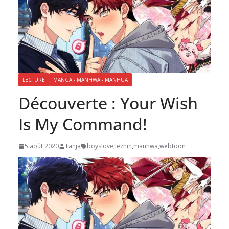
LECTURE
MANGA - MANHWA - MANHUA
Découverte : Your Wish
Is My Command!
5 août 2020
Tanja
boyslove
,
lezhin
,
manhwa
,
webtoon