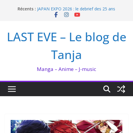
Passer
Récents :
JAPAN EXPO 2026 : le debrief des 25 ans
au
Bilan lecture et visionnage de juillet 2026
contenu
Ma collection BANANA FISH
I’m not in love de Zeniko Sumiya
LAST EVE – Le blog de
Enomoto n’est pas un ange
Tanja
Manga – Anime – J-music