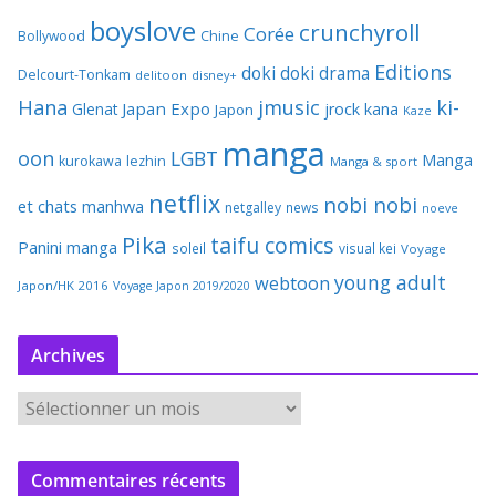
boyslove
crunchyroll
Corée
Bollywood
Chine
Editions
doki doki
drama
Delcourt-Tonkam
delitoon
disney+
Hana
jmusic
ki-
Japan Expo
Glenat
jrock
kana
Japon
Kaze
manga
oon
LGBT
Manga
kurokawa
lezhin
Manga & sport
netflix
nobi nobi
et chats
manhwa
netgalley
news
noeve
Pika
taifu comics
Panini manga
soleil
visual kei
Voyage
young adult
webtoon
Japon/HK 2016
Voyage Japon 2019/2020
Archives
A
r
c
Commentaires récents
h