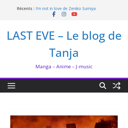
Passer
Récents :
I’m not in love de Zeniko Sumiya
au
Hima-ten ! : La fée du logis et la PDG
contenu
QUEEN BEE enflamme le Bataclan
Bilan lecture et visionnage de juillet 2026
LAST EVE – Le blog de
Ma collection BANANA FISH
Tanja
Manga – Anime – J-music