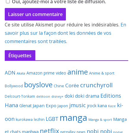
Oui, ajoutez-moi à votre liste de diffusion.
Ce site utilise Akismet pour réduire les indésirables.
En
savoir plus sur la façon dont les données de vos
commentaires sont traitées
.
Étiquettes
anime
ADN
Amazon prime video
Anime & sport
Akata
boyslove
crunchyroll
Corée
Bollywood
Chine
Editions
doki doki
drama
Delcourt-Tonkam
delitoon
disney+
Hana
jmusic
ki-
Japan Expo
Glenat
jrock
kana
Japon
Kaze
manga
oon
LGBT
Manga
kurokawa
lezhin
Manga & sport
netflix
nobi nobi
et chats
manhwa
netgalley
news
noeve