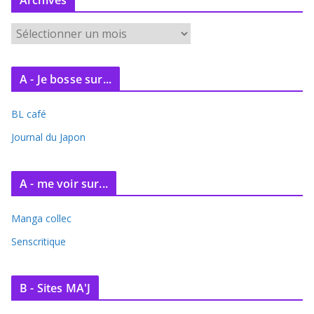
Archives
A
r
c
A - Je bosse sur...
h
i
BL café
v
e
Journal du Japon
s
A - me voir sur...
Manga collec
Senscritique
B - Sites MA'J