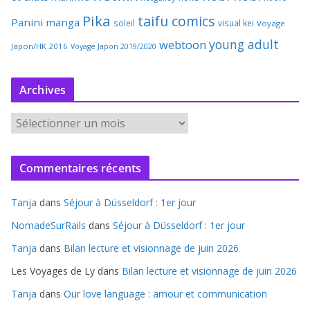
Pika
taifu comics
Panini manga
soleil
visual kei
Voyage
young adult
webtoon
Japon/HK 2016
Voyage Japon 2019/2020
Archives
A
r
c
Commentaires récents
h
i
Tanja
dans
Séjour à Düsseldorf : 1er jour
v
e
NomadeSurRails
dans
Séjour à Düsseldorf : 1er jour
s
Tanja
dans
Bilan lecture et visionnage de juin 2026
Les Voyages de Ly
dans
Bilan lecture et visionnage de juin 2026
Tanja
dans
Our love language : amour et communication