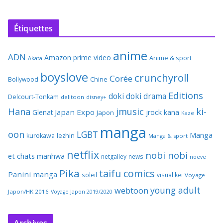
Étiquettes
anime
ADN
Amazon prime video
Anime & sport
Akata
boyslove
crunchyroll
Corée
Bollywood
Chine
Editions
doki doki
drama
Delcourt-Tonkam
delitoon
disney+
Hana
jmusic
ki-
Japan Expo
Glenat
jrock
kana
Japon
Kaze
manga
oon
LGBT
Manga
kurokawa
lezhin
Manga & sport
netflix
nobi nobi
et chats
manhwa
netgalley
news
noeve
Pika
taifu comics
Panini manga
soleil
visual kei
Voyage
young adult
webtoon
Japon/HK 2016
Voyage Japon 2019/2020