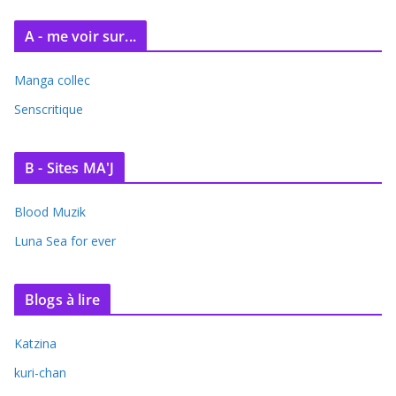
A - me voir sur...
Manga collec
Senscritique
B - Sites MA'J
Blood Muzik
Luna Sea for ever
Blogs à lire
Katzina
kuri-chan