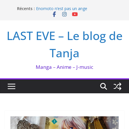
Passer
Récents :
Enomoto n’est pas un ange
au
QUEEN BEE enflamme le Bataclan
contenu
Bilan lecture et visionnage de juillet 2026
Ma collection BANANA FISH
LAST EVE – Le blog de
I’m not in love de Zeniko Sumiya
Tanja
Manga – Anime – J-music