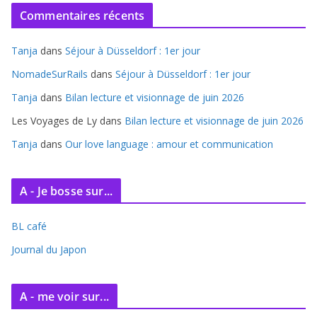
c
Commentaires récents
h
i
Tanja
dans
Séjour à Düsseldorf : 1er jour
v
e
NomadeSurRails
dans
Séjour à Düsseldorf : 1er jour
s
Tanja
dans
Bilan lecture et visionnage de juin 2026
Les Voyages de Ly
dans
Bilan lecture et visionnage de juin 2026
Tanja
dans
Our love language : amour et communication
A - Je bosse sur...
BL café
Journal du Japon
A - me voir sur...