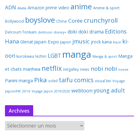
anime
ADN
Amazon prime video
Anime & sport
Akata
boyslove
crunchyroll
Corée
Bollywood
Chine
Editions
doki doki
drama
Delcourt-Tonkam
delitoon
disney+
Hana
jmusic
ki-
Japan Expo
Glenat
jrock
kana
Japon
Kaze
manga
oon
LGBT
Manga
kurokawa
lezhin
Manga & sport
netflix
nobi nobi
et chats
manhwa
netgalley
news
noeve
Pika
taifu comics
Panini manga
soleil
visual kei
Voyage
young adult
webtoon
Japon/HK 2016
Voyage Japon 2019/2020
Archives
A
r