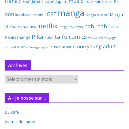
Hana
jmusic
ki-
Japan Expo
Glenat
jrock
kana
Japon
Kaze
manga
oon
LGBT
Manga
kurokawa
lezhin
Manga & sport
netflix
nobi nobi
et chats
manhwa
netgalley
news
noeve
Pika
taifu comics
Panini manga
soleil
visual kei
Voyage
young adult
webtoon
Japon/HK 2016
Voyage Japon 2019/2020
Archives
A
r
c
A - Je bosse sur...
h
i
BL café
v
e
Journal du Japon
s