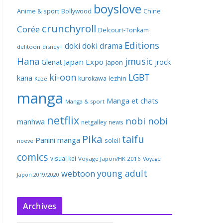
boyslove
Anime & sport
Bollywood
Chine
crunchyroll
Corée
Delcourt-Tonkam
Editions
doki doki
drama
delitoon
disney+
Hana
jmusic
Japan Expo
Glenat
jrock
Japon
ki-oon
LGBT
kana
kurokawa
lezhin
Kaze
manga
Manga et chats
Manga & sport
netflix
nobi nobi
manhwa
netgalley
news
Pika
taifu
Panini manga
soleil
noeve
comics
visual kei
Voyage Japon/HK 2016
Voyage
young adult
webtoon
Japon 2019/2020
Archives