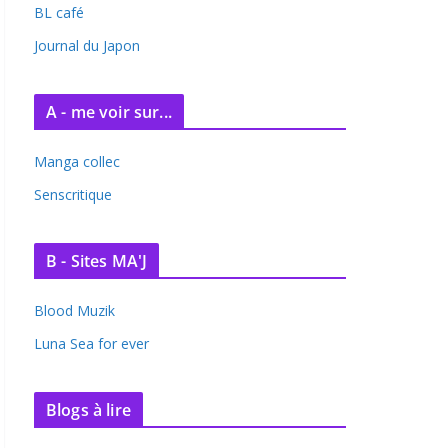
BL café
Journal du Japon
A - me voir sur...
Manga collec
Senscritique
B - Sites MA'J
Blood Muzik
Luna Sea for ever
Blogs à lire