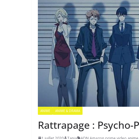
ANIME
ANIME & DRAMA
Rattrapage : Psycho-
1 juillet 2020
Tanja
ADN
,
Amazon prime video
,
anime