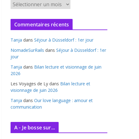
A
r
c
Commentaires récents
h
i
Tanja
dans
Séjour à Düsseldorf : 1er jour
v
e
NomadeSurRails
dans
Séjour à Düsseldorf : 1er
jour
s
Tanja
dans
Bilan lecture et visionnage de juin
2026
Les Voyages de Ly
dans
Bilan lecture et
visionnage de juin 2026
Tanja
dans
Our love language : amour et
communication
A - Je bosse sur...