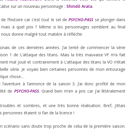
ocalise sur un nouveau personnage :
Shindô Arata
.
e l’histoire car c’est tout le sel de
PSYCHO-PASS
se plonger dans
quer mais à quel prix ? Même si les personnages semblent au final
la nous donne malgré tout matière à réfléchir.
onais de ces dernières années. J’ai tenté de commencer la série
ison 1 de L’attaque des titans. Mais la très mauvaise VF m’a fait
ement mal joué et contrairement à L’attaque des titans la VO n’était
 belle série. Je voyais bien certaines personnes de mon entourage
uelque chose…
l’aventure à l’annonce de la saison 3. J’ai donc profité de mon
lité de
PSYCHO-PASS
. Grand bien m’en a pris car j’ai littéralement
roubles et sombres, et une très bonne réalisation. Bref, j’étais
 personnes étaient si fan de la licence !
n scénario sans doute trop proche de celui de la première saison.