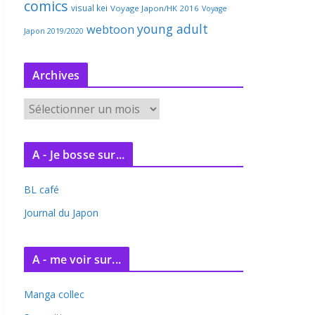
comics
visual kei
Voyage Japon/HK 2016
Voyage
young adult
webtoon
Japon 2019/2020
Archives
A
r
c
A - Je bosse sur...
h
i
BL café
v
e
Journal du Japon
s
A - me voir sur...
Manga collec