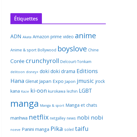
Étiquettes
anime
ADN
Amazon prime video
Akata
boyslove
Anime & sport
Bollywood
Chine
crunchyroll
Corée
Delcourt-Tonkam
Editions
doki doki
drama
delitoon
disney+
Hana
jmusic
Japan Expo
Glenat
jrock
Japon
ki-oon
LGBT
kana
kurokawa
lezhin
Kaze
manga
Manga et chats
Manga & sport
netflix
nobi nobi
manhwa
netgalley
news
Pika
taifu
Panini manga
soleil
noeve