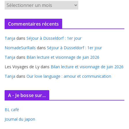
A
r
c
Commentaires récents
h
i
Tanja
dans
Séjour à Düsseldorf : 1er jour
v
e
NomadeSurRails
dans
Séjour à Düsseldorf : 1er jour
s
Tanja
dans
Bilan lecture et visionnage de juin 2026
Les Voyages de Ly
dans
Bilan lecture et visionnage de juin 2026
Tanja
dans
Our love language : amour et communication
A - Je bosse sur...
BL café
Journal du Japon