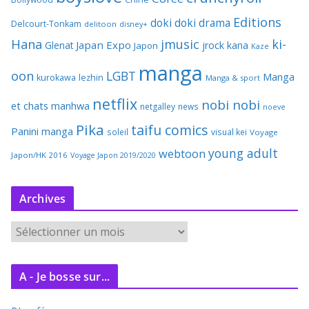
Editions
doki doki
drama
Delcourt-Tonkam
delitoon
disney+
Hana
jmusic
ki-
Japan Expo
Glenat
jrock
kana
Japon
Kaze
manga
oon
LGBT
Manga
kurokawa
lezhin
Manga & sport
netflix
nobi nobi
et chats
manhwa
netgalley
news
noeve
Pika
taifu comics
Panini manga
soleil
visual kei
Voyage
young adult
webtoon
Japon/HK 2016
Voyage Japon 2019/2020
Archives
A
r
c
A - Je bosse sur...
h
i