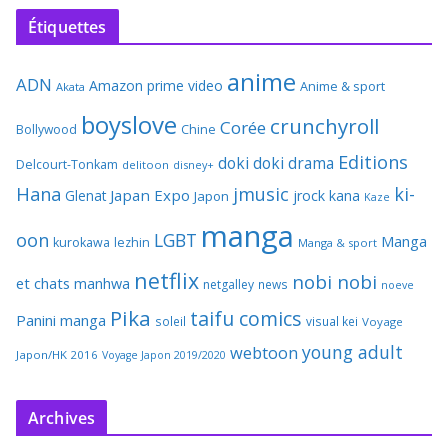
Étiquettes
anime
ADN
Amazon prime video
Anime & sport
Akata
boyslove
crunchyroll
Corée
Bollywood
Chine
Editions
doki doki
drama
Delcourt-Tonkam
delitoon
disney+
Hana
jmusic
ki-
Japan Expo
Glenat
jrock
kana
Japon
Kaze
manga
oon
LGBT
Manga
kurokawa
lezhin
Manga & sport
netflix
nobi nobi
et chats
manhwa
netgalley
news
noeve
Pika
taifu comics
Panini manga
soleil
visual kei
Voyage
young adult
webtoon
Japon/HK 2016
Voyage Japon 2019/2020
Archives