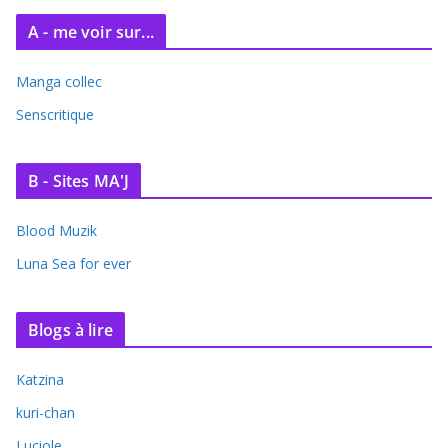
A - me voir sur...
Manga collec
Senscritique
B - Sites MA'J
Blood Muzik
Luna Sea for ever
Blogs à lire
Katzina
kuri-chan
Luciole