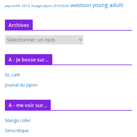
young adult
webtoon
Japon/HK 2016
Voyage Japon 2019/2020
Archives
A
r
c
A - Je bosse sur...
h
i
BL café
v
e
Journal du Japon
s
A - me voir sur...
Manga collec
Senscritique