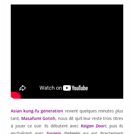
Asian kung-fu generation
revient quelques minutes plus
tard,
Masafumi Gotoh
, nous dit qu’il leur reste trois titres
à jouer ce soir. Ils débutent avec
Kaigan Door
i
, puis ils
enchaînent avec
Soranin
(
Solanin
) qui est directement