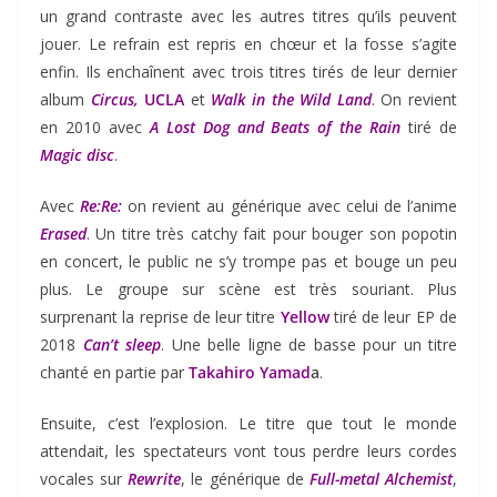
un grand contraste avec les autres titres qu’ils peuvent
jouer. Le refrain est repris en chœur et la fosse s’agite
enfin. Ils enchaînent avec trois titres tirés de leur dernier
album
Circus,
UCLA
et
Walk in the Wild Land
. On revient
en 2010 avec
A Lost Dog and Beats of the Rain
tiré de
Magic disc
.
Avec
Re:Re:
on revient au générique avec celui de l’anime
Erased
. Un titre très catchy fait pour bouger son popotin
en concert, le public ne s’y trompe pas et bouge un peu
plus. Le groupe sur scène est très souriant. Plus
surprenant la reprise de leur titre
Yellow
tiré de leur EP de
2018
Can’t sleep
. Une belle ligne de basse pour un titre
chanté en partie par
Takahiro Yamad
a
.
Ensuite, c’est l’explosion. Le titre que tout le monde
attendait, les spectateurs vont tous perdre leurs cordes
vocales sur
Rewrite
, le générique de
Full-metal Alchemist
,