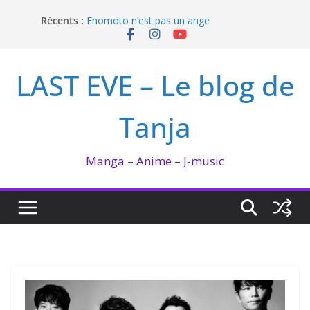
Passer
Récents :
Enomoto n’est pas un ange
au
QUEEN BEE enflamme le Bataclan
contenu
Bilan lecture et visionnage de juillet 2026
Ma collection BANANA FISH
LAST EVE – Le blog de
I’m not in love de Zeniko Sumiya
Tanja
Manga – Anime – J-music