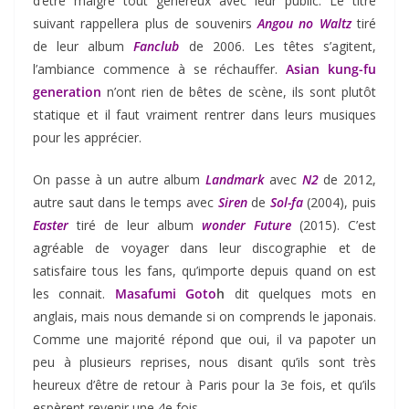
d’être malgré tout généreux avec leur public. Le titre
suivant rappellera plus de souvenirs
Angou no Waltz
tiré
de leur album
Fanclub
de 2006. Les têtes s’agitent,
l’ambiance commence à se réchauffer.
Asian kung-fu
generation
n’ont rien de bêtes de scène, ils sont plutôt
statique et il faut vraiment rentrer dans leurs musiques
pour les apprécier.
On passe à un autre album
Landmark
avec
N2
de 2012,
autre saut dans le temps avec
Siren
de
Sol-fa
(2004), puis
Easter
tiré de leur album
wonder Future
(2015). C’est
agréable de voyager dans leur discographie et de
satisfaire tous les fans, qu’importe depuis quand on est
les connait.
Masafumi Goto
h
dit quelques mots en
anglais, mais nous demande si on comprends le japonais.
Comme une majorité répond que oui, il va papoter un
peu à plusieurs reprises, nous disant qu’ils sont très
heureux d’être de retour à Paris pour la 3e fois, et qu’ils
espèrent revenir une 4e fois.