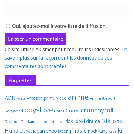
Oui, ajoutez-moi à votre liste de diffusion.
Ce site utilise Akismet pour réduire les indésirables.
En
savoir plus sur la façon dont les données de vos
commentaires sont traitées
.
Étiquettes
anime
ADN
Amazon prime video
Anime & sport
Akata
boyslove
crunchyroll
Corée
Bollywood
Chine
Editions
doki doki
drama
Delcourt-Tonkam
delitoon
disney+
Hana
jmusic
ki-
Japan Expo
Glenat
jrock
kana
Japon
Kaze