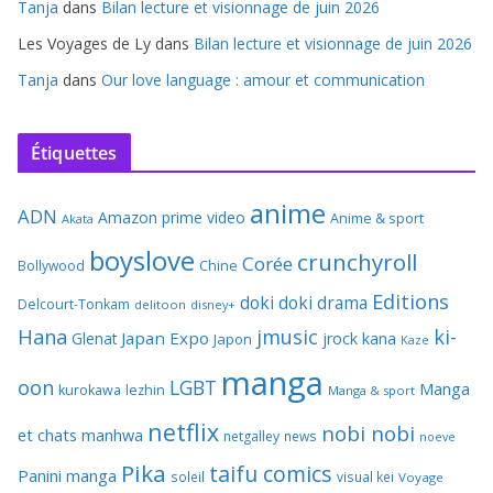
Tanja
dans
Bilan lecture et visionnage de juin 2026
Les Voyages de Ly
dans
Bilan lecture et visionnage de juin 2026
Tanja
dans
Our love language : amour et communication
Étiquettes
anime
ADN
Amazon prime video
Anime & sport
Akata
boyslove
crunchyroll
Corée
Bollywood
Chine
Editions
doki doki
drama
Delcourt-Tonkam
delitoon
disney+
Hana
jmusic
ki-
Japan Expo
Glenat
jrock
kana
Japon
Kaze
manga
oon
LGBT
Manga
kurokawa
lezhin
Manga & sport
netflix
nobi nobi
et chats
manhwa
netgalley
news
noeve
Pika
taifu comics
Panini manga
soleil
visual kei
Voyage