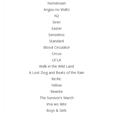
Hometown
Angou no Waltz
N2
Siren
Easter
Senseless
Standard
Blood Circulator
Circus
UCLA
Walk in the Wild Land
A Lost Dog and Beats of the Rain
Re:Re:
Yellow
Rewrite
The Survivor’s March
Ima wo Ikite
Boys & Girls