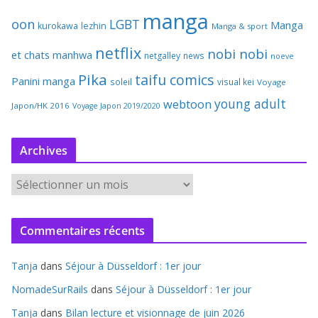
manga
oon
LGBT
Manga
kurokawa
lezhin
Manga & sport
netflix
nobi nobi
et chats
manhwa
netgalley
news
noeve
Pika
taifu comics
Panini manga
soleil
visual kei
Voyage
young adult
webtoon
Japon/HK 2016
Voyage Japon 2019/2020
Archives
A
r
c
Commentaires récents
h
i
Tanja
dans
Séjour à Düsseldorf : 1er jour
v
e
NomadeSurRails
dans
Séjour à Düsseldorf : 1er jour
s
Tanja
dans
Bilan lecture et visionnage de juin 2026