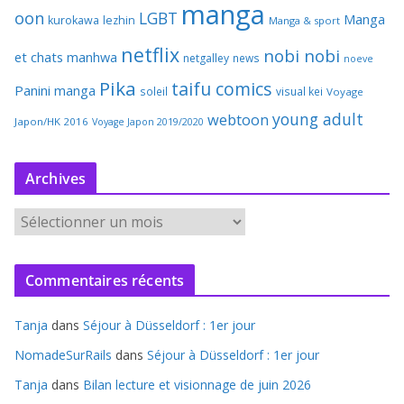
manga
oon
LGBT
Manga
kurokawa
lezhin
Manga & sport
netflix
nobi nobi
et chats
manhwa
netgalley
news
noeve
Pika
taifu comics
Panini manga
soleil
visual kei
Voyage
young adult
webtoon
Japon/HK 2016
Voyage Japon 2019/2020
Archives
A
r
c
Commentaires récents
h
i
Tanja
dans
Séjour à Düsseldorf : 1er jour
v
e
NomadeSurRails
dans
Séjour à Düsseldorf : 1er jour
s
Tanja
dans
Bilan lecture et visionnage de juin 2026