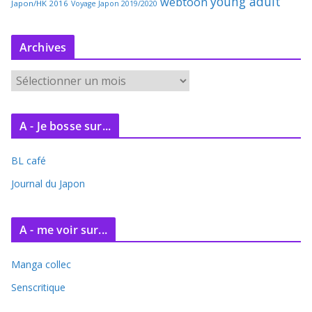
young adult
webtoon
Japon/HK 2016
Voyage Japon 2019/2020
Archives
A
r
c
A - Je bosse sur...
h
i
BL café
v
e
Journal du Japon
s
A - me voir sur...
Manga collec
Senscritique