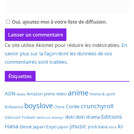
Oui, ajoutez-moi à votre liste de diffusion.
Ce site utilise Akismet pour réduire les indésirables.
En
savoir plus sur la façon dont les données de vos
commentaires sont traitées
.
Étiquettes
anime
ADN
Amazon prime video
Anime & sport
Akata
boyslove
crunchyroll
Corée
Bollywood
Chine
Editions
doki doki
drama
Delcourt-Tonkam
delitoon
disney+
Hana
jmusic
ki-
Japan Expo
Glenat
jrock
kana
Japon
Kaze