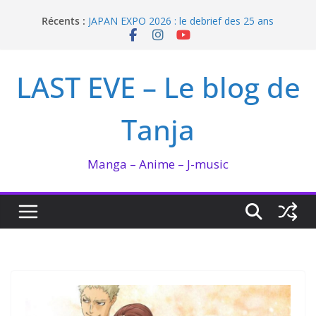
Passer
Récents :
JAPAN EXPO 2026 : le debrief des 25 ans
au
Bilan lecture et visionnage de juillet 2026
contenu
Ma collection BANANA FISH
I’m not in love de Zeniko Sumiya
LAST EVE – Le blog de
Enomoto n’est pas un ange
Tanja
Manga – Anime – J-music