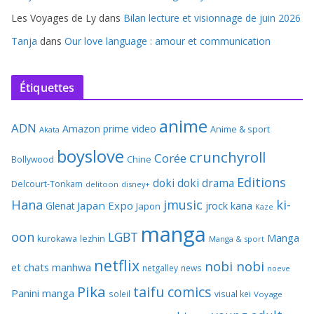
Les Voyages de Ly
dans
Bilan lecture et visionnage de juin 2026
Tanja
dans
Our love language : amour et communication
Étiquettes
anime
ADN
Amazon prime video
Anime & sport
Akata
boyslove
crunchyroll
Corée
Bollywood
Chine
Editions
doki doki
drama
Delcourt-Tonkam
delitoon
disney+
Hana
jmusic
ki-
Japan Expo
Glenat
jrock
kana
Japon
Kaze
manga
oon
LGBT
Manga
kurokawa
lezhin
Manga & sport
netflix
nobi nobi
et chats
manhwa
netgalley
news
noeve
Pika
taifu comics
Panini manga
soleil
visual kei
Voyage