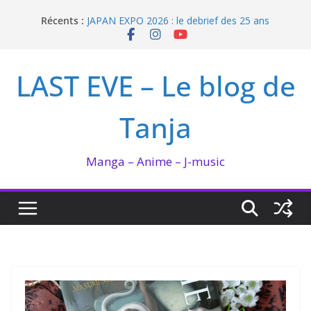
Passer
Récents :
JAPAN EXPO 2026 : le debrief des 25 ans
au
Bilan lecture et visionnage de juillet 2026
contenu
Ma collection BANANA FISH
I’m not in love de Zeniko Sumiya
LAST EVE – Le blog de
Enomoto n’est pas un ange
Tanja
Manga – Anime – J-music