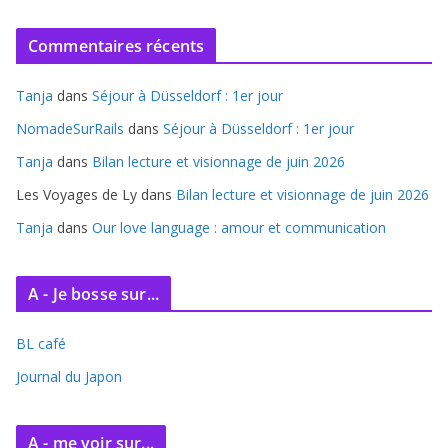
r
c
Commentaires récents
h
i
Tanja
dans
Séjour à Düsseldorf : 1er jour
v
e
NomadeSurRails
dans
Séjour à Düsseldorf : 1er jour
s
Tanja
dans
Bilan lecture et visionnage de juin 2026
Les Voyages de Ly
dans
Bilan lecture et visionnage de juin 2026
Tanja
dans
Our love language : amour et communication
A - Je bosse sur...
BL café
Journal du Japon
A - me voir sur...