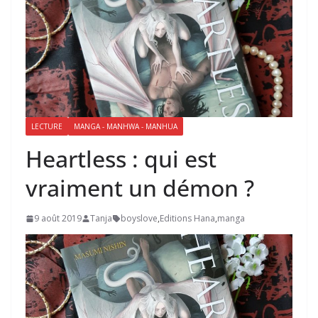
LECTURE
MANGA - MANHWA - MANHUA
Heartless : qui est
vraiment un démon ?
9 août 2019
Tanja
boyslove
,
Editions Hana
,
manga