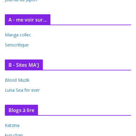
s
A - me voir sur...
Manga collec
Senscritique
B - Sites MA'J
Blood Muzik
Luna Sea for ever
Blogs à lire
Katzina
kuri-chan