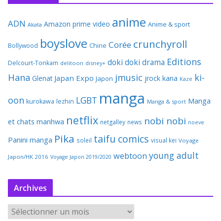
anime
ADN
Amazon prime video
Anime & sport
Akata
boyslove
crunchyroll
Corée
Bollywood
Chine
Editions
doki doki
drama
Delcourt-Tonkam
delitoon
disney+
Hana
jmusic
ki-
Japan Expo
Glenat
jrock
kana
Japon
Kaze
manga
oon
LGBT
Manga
kurokawa
lezhin
Manga & sport
netflix
nobi nobi
et chats
manhwa
netgalley
news
noeve
Pika
taifu comics
Panini manga
soleil
visual kei
Voyage
young adult
webtoon
Japon/HK 2016
Voyage Japon 2019/2020
Archives
A