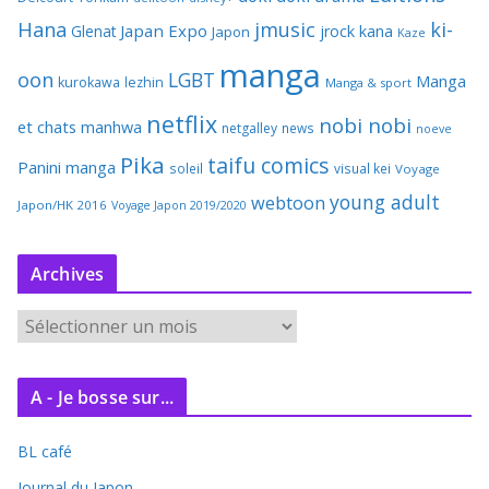
Hana
jmusic
ki-
Japan Expo
Glenat
jrock
kana
Japon
Kaze
manga
oon
LGBT
Manga
kurokawa
lezhin
Manga & sport
netflix
nobi nobi
et chats
manhwa
netgalley
news
noeve
Pika
taifu comics
Panini manga
soleil
visual kei
Voyage
young adult
webtoon
Japon/HK 2016
Voyage Japon 2019/2020
Archives
A
r
c
A - Je bosse sur...
h
i
BL café
v
e
Journal du Japon