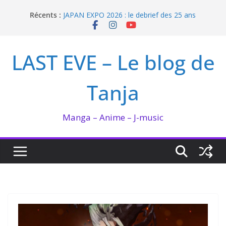
Passer
Récents :
JAPAN EXPO 2026 : le debrief des 25 ans
au
Bilan lecture et visionnage de juillet 2026
contenu
Ma collection BANANA FISH
I’m not in love de Zeniko Sumiya
LAST EVE – Le blog de
Enomoto n’est pas un ange
Tanja
Manga – Anime – J-music