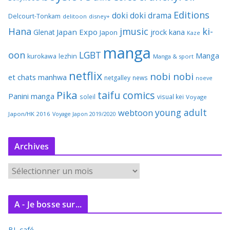
Editions
doki doki
drama
Delcourt-Tonkam
delitoon
disney+
Hana
jmusic
ki-
Japan Expo
Glenat
jrock
kana
Japon
Kaze
manga
oon
LGBT
Manga
kurokawa
lezhin
Manga & sport
netflix
nobi nobi
et chats
manhwa
netgalley
news
noeve
Pika
taifu comics
Panini manga
soleil
visual kei
Voyage
young adult
webtoon
Japon/HK 2016
Voyage Japon 2019/2020
Archives
A
r
c
A - Je bosse sur...
h
i
BL café