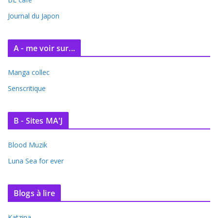
v
e
Journal du Japon
s
A - me voir sur...
Manga collec
Senscritique
B - Sites MA'J
Blood Muzik
Luna Sea for ever
Blogs à lire
Katzina