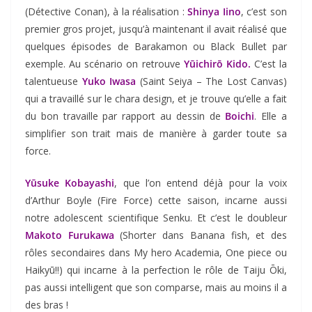
(Détective Conan), à la réalisation :
Shinya Iino
, c’est son
premier gros projet, jusqu’à maintenant il avait réalisé que
quelques épisodes de Barakamon ou Black Bullet par
exemple. Au scénario on retrouve
Yūichirō Kido.
C’est la
talentueuse
Yuko Iwasa
(Saint Seiya – The Lost Canvas)
qui a travaillé sur le chara design, et je trouve qu’elle a fait
du bon travaille par rapport au dessin de
Boichi
. Elle a
simplifier son trait mais de manière à garder toute sa
force.
Yūsuke Kobayashi
, que l’on entend déjà pour la voix
d’Arthur Boyle (Fire Force) cette saison, incarne aussi
notre adolescent scientifique Senku. Et c’est le doubleur
Makoto Furukawa
(Shorter dans Banana fish, et des
rôles secondaires dans My hero Academia, One piece ou
Haikyū!!) qui incarne à la perfection le rôle de Taiju Ōki,
pas aussi intelligent que son comparse, mais au moins il a
des bras !