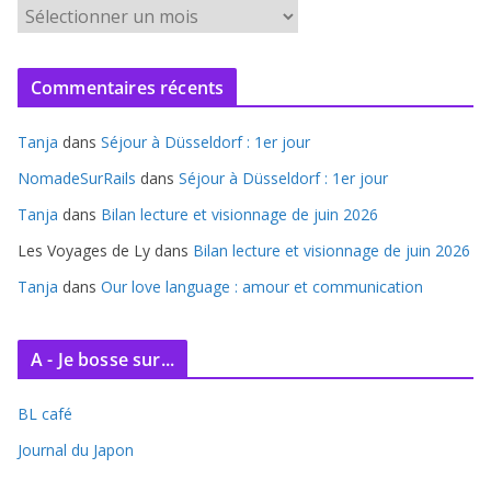
A
r
c
Commentaires récents
h
i
Tanja
dans
Séjour à Düsseldorf : 1er jour
v
e
NomadeSurRails
dans
Séjour à Düsseldorf : 1er jour
s
Tanja
dans
Bilan lecture et visionnage de juin 2026
Les Voyages de Ly
dans
Bilan lecture et visionnage de juin 2026
Tanja
dans
Our love language : amour et communication
A - Je bosse sur...
BL café
Journal du Japon