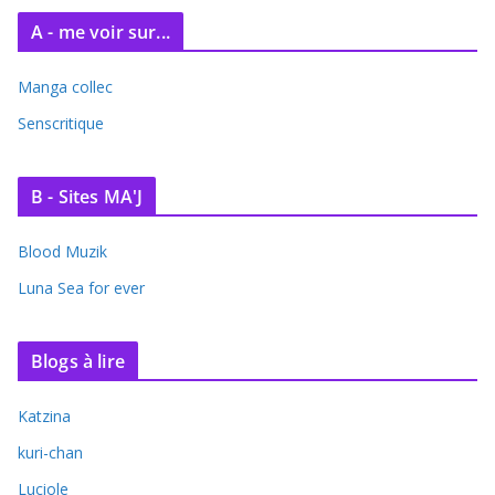
A - me voir sur...
Manga collec
Senscritique
B - Sites MA'J
Blood Muzik
Luna Sea for ever
Blogs à lire
Katzina
kuri-chan
Luciole