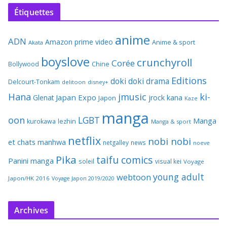
Étiquettes
anime
ADN
Amazon prime video
Anime & sport
Akata
boyslove
crunchyroll
Corée
Bollywood
Chine
Editions
doki doki
drama
Delcourt-Tonkam
delitoon
disney+
Hana
jmusic
ki-
Japan Expo
Glenat
jrock
kana
Japon
Kaze
manga
oon
LGBT
Manga
kurokawa
lezhin
Manga & sport
netflix
nobi nobi
et chats
manhwa
netgalley
news
noeve
Pika
taifu comics
Panini manga
soleil
visual kei
Voyage
young adult
webtoon
Japon/HK 2016
Voyage Japon 2019/2020
Archives