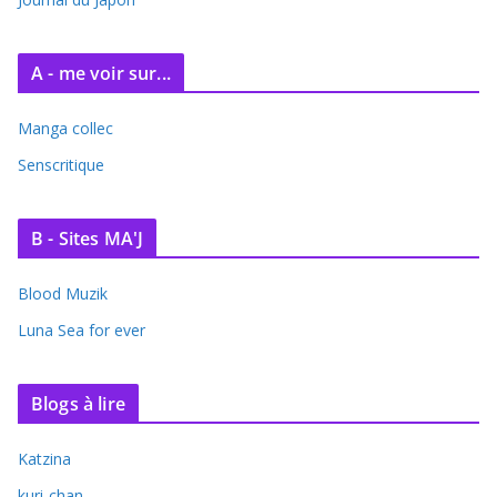
s
A - me voir sur...
Manga collec
Senscritique
B - Sites MA'J
Blood Muzik
Luna Sea for ever
Blogs à lire
Katzina
kuri-chan