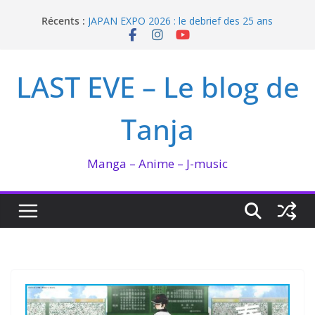
Passer
Récents :
JAPAN EXPO 2026 : le debrief des 25 ans
au
Bilan lecture et visionnage de juillet 2026
contenu
Ma collection BANANA FISH
I’m not in love de Zeniko Sumiya
LAST EVE – Le blog de
Enomoto n’est pas un ange
Tanja
Manga – Anime – J-music