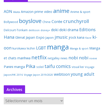
anime
ADN
Amazon prime video
Anime & sport
Akata
boyslove
crunchyroll
Corée
Bollywood
Chine
Editions
doki doki
drama
Delcourt-Tonkam
delitoon
disney+
Hana
jmusic
ki-
Japan Expo
Glenat
jrock
kana
Japon
Kaze
manga
oon
LGBT
Manga
kurokawa
lezhin
Manga & sport
netflix
nobi nobi
et chats
manhwa
netgalley
news
noeve
Pika
taifu comics
Panini manga
soleil
visual kei
Voyage
young adult
webtoon
Japon/HK 2016
Voyage Japon 2019/2020
Archives
A