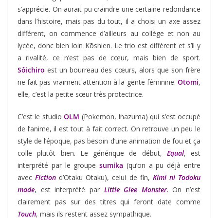
s’apprécie. On aurait pu craindre une certaine redondance
dans l’histoire, mais pas du tout, il a choisi un axe assez
différent, on commence d’ailleurs au collège et non au
lycée, donc bien loin Kōshien. Le trio est différent et s’il y
a rivalité, ce n’est pas de cœur, mais bien de sport.
Sôichiro
est un bourreau des cœurs, alors que son frère
ne fait pas vraiment attention à la gente féminine.
Otomi
,
elle, c’est la petite sœur très protectrice.
C’est le studio
OLM
(Pokemon, Inazuma) qui s’est occupé
de l’anime, il est tout à fait correct. On retrouve un peu le
style de l’époque, pas besoin d’une animation de fou et ça
colle plutôt bien. Le générique de début,
Equal
, est
interprété par le groupe
sumika
(qu’on a pu déjà entre
avec
Fiction
d’Otaku Otaku), celui de fin,
Kimi ni Todoku
made
, est interprété par
Little Glee Monster
. On n’est
clairement pas sur des titres qui feront date comme
Touch
, mais ils restent assez sympathique.