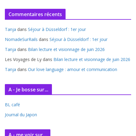
r
c
Commentaires récents
h
i
Tanja
dans
Séjour à Düsseldorf : 1er jour
v
e
NomadeSurRails
dans
Séjour à Düsseldorf : 1er jour
s
Tanja
dans
Bilan lecture et visionnage de juin 2026
Les Voyages de Ly
dans
Bilan lecture et visionnage de juin 2026
Tanja
dans
Our love language : amour et communication
A - Je bosse sur...
BL café
Journal du Japon
A - me voir sur...