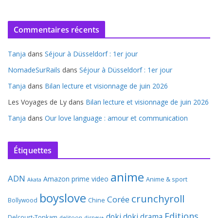
Commentaires récents
Tanja
dans
Séjour à Düsseldorf : 1er jour
NomadeSurRails
dans
Séjour à Düsseldorf : 1er jour
Tanja
dans
Bilan lecture et visionnage de juin 2026
Les Voyages de Ly
dans
Bilan lecture et visionnage de juin 2026
Tanja
dans
Our love language : amour et communication
Étiquettes
anime
ADN
Amazon prime video
Anime & sport
Akata
boyslove
crunchyroll
Corée
Bollywood
Chine
Editions
doki doki
drama
Delcourt-Tonkam
delitoon
disney+