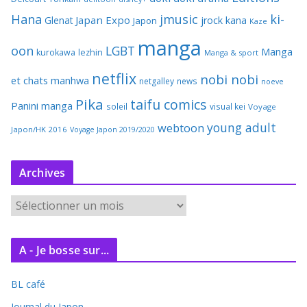
Hana
jmusic
ki-
Japan Expo
Glenat
jrock
kana
Japon
Kaze
manga
oon
LGBT
Manga
kurokawa
lezhin
Manga & sport
netflix
nobi nobi
et chats
manhwa
netgalley
news
noeve
Pika
taifu comics
Panini manga
soleil
visual kei
Voyage
young adult
webtoon
Japon/HK 2016
Voyage Japon 2019/2020
Archives
A
r
c
A - Je bosse sur...
h
i
BL café
v
e
Journal du Japon