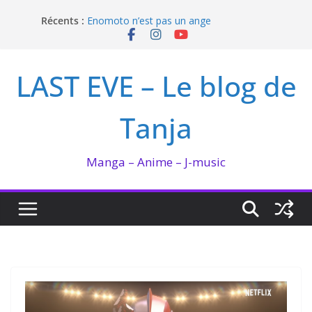
Passer
Récents :
Enomoto n’est pas un ange
au
QUEEN BEE enflamme le Bataclan
contenu
Bilan lecture et visionnage de juillet 2026
Ma collection BANANA FISH
LAST EVE – Le blog de
I’m not in love de Zeniko Sumiya
Tanja
Manga – Anime – J-music