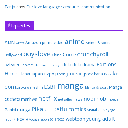
Tanja
dans
Our love language : amour et communication
Étiquettes
anime
ADN
Amazon prime video
Anime & sport
Akata
boyslove
crunchyroll
Corée
Bollywood
Chine
Editions
doki doki
drama
Delcourt-Tonkam
delitoon
disney+
Hana
jmusic
ki-
Japan Expo
Glenat
jrock
kana
Japon
Kaze
manga
oon
LGBT
Manga
kurokawa
lezhin
Manga & sport
netflix
nobi nobi
et chats
manhwa
netgalley
news
noeve
Pika
taifu comics
Panini manga
soleil
visual kei
Voyage
young adult
webtoon
Japon/HK 2016
Voyage Japon 2019/2020