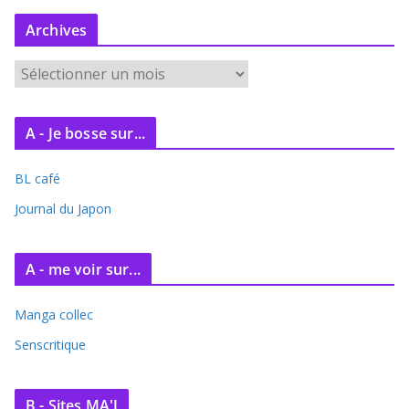
Archives
A
r
c
A - Je bosse sur...
h
i
BL café
v
e
Journal du Japon
s
A - me voir sur...
Manga collec
Senscritique
B - Sites MA'J