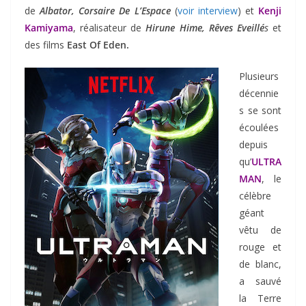
de
Albator, Corsaire De L’Espace
(
voir interview
) et
Kenji
Kamiyama
, réalisateur de
Hirune Hime, Rêves Eveillé
s
et
des films
East Of Eden.
Plusieurs
décennie
s se sont
écoulées
depuis
qu’
ULTRA
MAN
, le
célèbre
géant
vêtu de
rouge et
de blanc,
a sauvé
la Terre