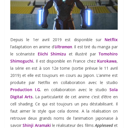
Depuis le 1er avril 2019 est disponible sur
Netflix
l’adaptation en anime d’
Ultraman
. Il est tiré du manga par
le scénariste
Eiichi Shimizu
et illustré par
Tomohiro
Shimoguchi
.
Il est disponible en France chez
Kurokawa
,
la série en est à son 12e tome (sortie prévue le 11 avril
2019) et elle est toujours en cours au Japon. L’anime est
produite par Netflix en collaboration avec le studio
Production I.G
.
en collaboration avec le studio
Sola
Digital Arts
.
La particularité de cet anime c’est d’être en
cell shading. Ce qui est toujours un peu déstabilisant. Il
faut aimer le style que cela donne. A la réalisation on
retrouve deux grands noms de l’animation japonaise à
savoir
Shinji Aramaki
le réalisateur des films
Appleseed
et