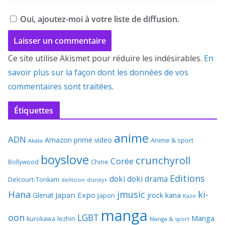
Oui, ajoutez-moi à votre liste de diffusion.
Ce site utilise Akismet pour réduire les indésirables.
En
savoir plus sur la façon dont les données de vos
commentaires sont traitées
.
Étiquettes
anime
ADN
Amazon prime video
Anime & sport
Akata
boyslove
crunchyroll
Corée
Bollywood
Chine
Editions
doki doki
drama
Delcourt-Tonkam
delitoon
disney+
Hana
jmusic
ki-
Japan Expo
Glenat
jrock
kana
Japon
Kaze
manga
oon
LGBT
Manga
kurokawa
lezhin
Manga & sport