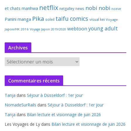
netflix
nobi nobi
et chats
manhwa
netgalley
news
noeve
Pika
taifu comics
Panini manga
soleil
visual kei
Voyage
young adult
webtoon
Japon/HK 2016
Voyage Japon 2019/2020
Archives
A
r
c
Commentaires récents
h
i
Tanja
dans
Séjour à Düsseldorf : 1er jour
v
e
NomadeSurRails
dans
Séjour à Düsseldorf : 1er jour
s
Tanja
dans
Bilan lecture et visionnage de juin 2026
Les Voyages de Ly
dans
Bilan lecture et visionnage de juin 2026