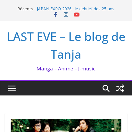
Passer
Récents :
JAPAN EXPO 2026 : le debrief des 25 ans
au
Bilan lecture et visionnage de juillet 2026
contenu
Ma collection BANANA FISH
I’m not in love de Zeniko Sumiya
LAST EVE – Le blog de
Enomoto n’est pas un ange
Tanja
Manga – Anime – J-music