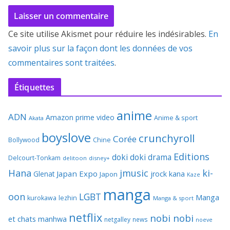
Ce site utilise Akismet pour réduire les indésirables.
En
savoir plus sur la façon dont les données de vos
commentaires sont traitées
.
Étiquettes
anime
ADN
Amazon prime video
Anime & sport
Akata
boyslove
crunchyroll
Corée
Bollywood
Chine
Editions
doki doki
drama
Delcourt-Tonkam
delitoon
disney+
Hana
jmusic
ki-
Japan Expo
Glenat
jrock
kana
Japon
Kaze
manga
oon
LGBT
Manga
kurokawa
lezhin
Manga & sport
netflix
nobi nobi
et chats
manhwa
netgalley
news
noeve