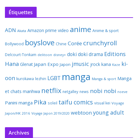
Étiquettes
anime
ADN
Amazon prime video
Anime & sport
Akata
boyslove
crunchyroll
Corée
Bollywood
Chine
Editions
doki doki
drama
Delcourt-Tonkam
delitoon
disney+
Hana
jmusic
ki-
Japan Expo
Glenat
jrock
kana
Japon
Kaze
manga
oon
LGBT
Manga
kurokawa
lezhin
Manga & sport
netflix
nobi nobi
et chats
manhwa
netgalley
news
noeve
Pika
taifu comics
Panini manga
soleil
visual kei
Voyage
young adult
webtoon
Japon/HK 2016
Voyage Japon 2019/2020
Archives