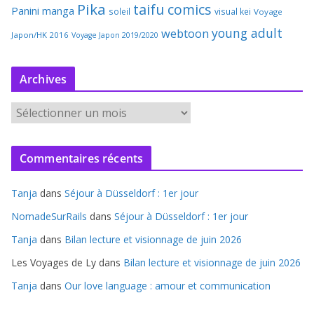
Pika
taifu comics
Panini manga
soleil
visual kei
Voyage
young adult
webtoon
Japon/HK 2016
Voyage Japon 2019/2020
Archives
A
r
c
Commentaires récents
h
i
Tanja
dans
Séjour à Düsseldorf : 1er jour
v
e
NomadeSurRails
dans
Séjour à Düsseldorf : 1er jour
s
Tanja
dans
Bilan lecture et visionnage de juin 2026
Les Voyages de Ly
dans
Bilan lecture et visionnage de juin 2026
Tanja
dans
Our love language : amour et communication