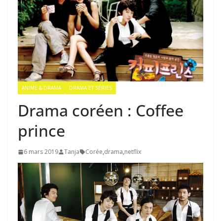
ANIME & DRAMA
DRAMA ET SÉRIES
Drama coréen : Coffee
prince
6 mars 2019
Tanja
Corée
,
drama
,
netflix