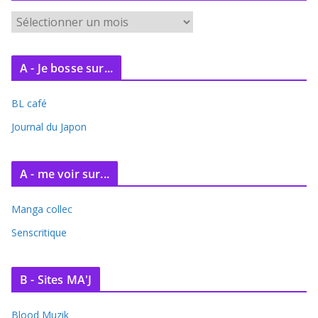
A
r
c
A - Je bosse sur...
h
i
BL café
v
e
Journal du Japon
s
A - me voir sur...
Manga collec
Senscritique
B - Sites MA'J
Blood Muzik