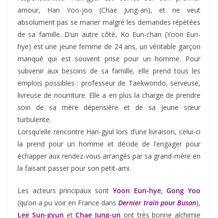
amour, Han Yoo-joo (Chae Jung-an), et ne veut
absolument pas se marier malgré les demandes répétées
de sa famille. D’un autre côté, Ko Eun-chan (Yoon Eun-
hye) est une jeune femme de 24 ans, un véritable garçon
manqué qui est souvent prise pour un homme. Pour
subvenir aux besoins de sa famille, elle prend tous les
emplois possibles : professeur de Taekwondo, serveuse,
livreuse de nourriture. Elle a en plus la charge de prendre
soin de sa mère dépensière et de sa jeune sœur
turbulente.
Lorsqu’elle rencontre Han-gyul lors d’une livraison, celui-ci
la prend pour un homme et décide de l’engager pour
échapper aux rendez-vous arrangés par sa grand-mère en
la faisant passer pour son petit-ami.
Les acteurs principaux sont
Yoon Eun-hye
,
Gong Yoo
(qu’on a pu voir en France dans
Dernier train pour Busan
),
Lee Sun-gyun
et
Chae Jung-un
ont très bonne alchimie