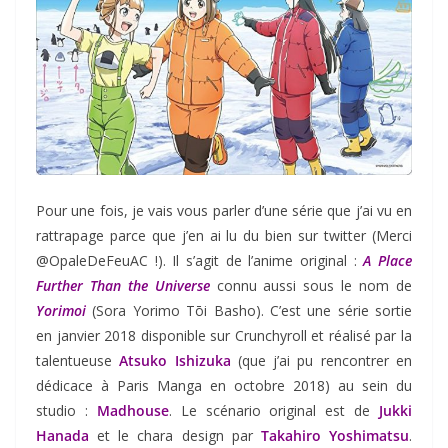
Pour une fois, je vais vous parler d’une série que j’ai vu en
rattrapage parce que j’en ai lu du bien sur twitter (Merci
@OpaleDeFeuAC !). Il s’agit de l’anime original :
A Place
Further Than the Universe
connu aussi sous le nom de
Yorimoi
(Sora Yorimo Tōi Basho). C’est une série sortie
en janvier 2018 disponible sur Crunchyroll et réalisé par la
talentueuse
Atsuko Ishizuka
(que j’ai pu rencontrer en
dédicace à Paris Manga en octobre 2018) au sein du
studio :
Madhouse
. Le scénario original est de
Jukki
Hanada
et le chara design par
Takahiro Yoshimatsu
.