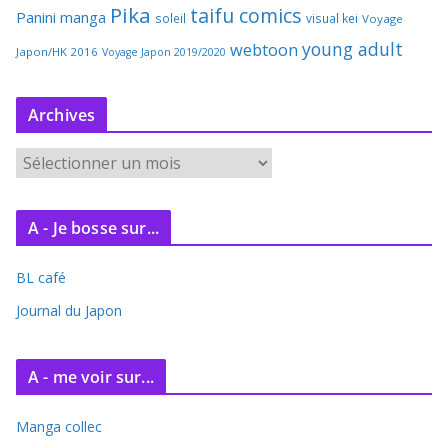
Pika
taifu comics
Panini manga
soleil
visual kei
Voyage
young adult
webtoon
Japon/HK 2016
Voyage Japon 2019/2020
Archives
A
r
c
A - Je bosse sur...
h
i
BL café
v
e
Journal du Japon
s
A - me voir sur...
Manga collec