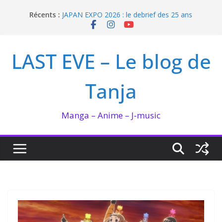
Passer
Récents :
JAPAN EXPO 2026 : le debrief des 25 ans
au
Bilan lecture et visionnage de juillet 2026
contenu
Ma collection BANANA FISH
I’m not in love de Zeniko Sumiya
LAST EVE – Le blog de
Enomoto n’est pas un ange
Tanja
Manga – Anime – J-music