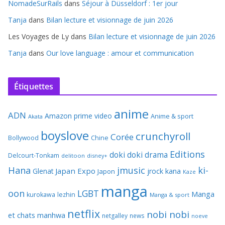
NomadeSurRails
dans
Séjour à Düsseldorf : 1er jour
Tanja
dans
Bilan lecture et visionnage de juin 2026
Les Voyages de Ly
dans
Bilan lecture et visionnage de juin 2026
Tanja
dans
Our love language : amour et communication
Étiquettes
anime
ADN
Amazon prime video
Anime & sport
Akata
boyslove
crunchyroll
Corée
Bollywood
Chine
Editions
doki doki
drama
Delcourt-Tonkam
delitoon
disney+
Hana
jmusic
ki-
Japan Expo
Glenat
jrock
kana
Japon
Kaze
manga
oon
LGBT
Manga
kurokawa
lezhin
Manga & sport
netflix
nobi nobi
et chats
manhwa
netgalley
news
noeve