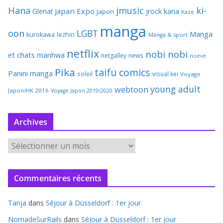
Hana
jmusic
ki-
Japan Expo
Glenat
jrock
kana
Japon
Kaze
manga
oon
LGBT
Manga
kurokawa
lezhin
Manga & sport
netflix
nobi nobi
et chats
manhwa
netgalley
news
noeve
Pika
taifu comics
Panini manga
soleil
visual kei
Voyage
young adult
webtoon
Japon/HK 2016
Voyage Japon 2019/2020
Archives
A
r
c
Commentaires récents
h
i
Tanja
dans
Séjour à Düsseldorf : 1er jour
v
e
NomadeSurRails
dans
Séjour à Düsseldorf : 1er jour