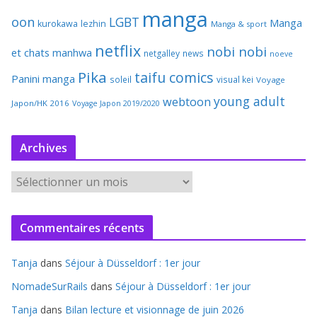
manga
oon
LGBT
Manga
kurokawa
lezhin
Manga & sport
netflix
nobi nobi
et chats
manhwa
netgalley
news
noeve
Pika
taifu comics
Panini manga
soleil
visual kei
Voyage
young adult
webtoon
Japon/HK 2016
Voyage Japon 2019/2020
Archives
A
r
c
Commentaires récents
h
i
Tanja
dans
Séjour à Düsseldorf : 1er jour
v
e
NomadeSurRails
dans
Séjour à Düsseldorf : 1er jour
s
Tanja
dans
Bilan lecture et visionnage de juin 2026