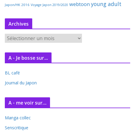
young adult
webtoon
Japon/HK 2016
Voyage Japon 2019/2020
Archives
A
r
c
A - Je bosse sur...
h
i
BL café
v
e
Journal du Japon
s
A - me voir sur...
Manga collec
Senscritique