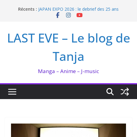
Passer
Récents :
JAPAN EXPO 2026 : le debrief des 25 ans
au
Bilan lecture et visionnage de juillet 2026
contenu
Ma collection BANANA FISH
I’m not in love de Zeniko Sumiya
LAST EVE – Le blog de
Enomoto n’est pas un ange
Tanja
Manga – Anime – J-music