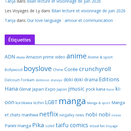
Tanja
dans
Bilan lecture et visionnage de juin 2026
Les Voyages de Ly
dans
Bilan lecture et visionnage de juin 2026
Tanja
dans
Our love language : amour et communication
Étiquettes
anime
ADN
Amazon prime video
Anime & sport
Akata
boyslove
crunchyroll
Corée
Bollywood
Chine
Editions
doki doki
drama
Delcourt-Tonkam
delitoon
disney+
Hana
jmusic
ki-
Japan Expo
Glenat
jrock
kana
Japon
Kaze
manga
oon
LGBT
Manga
kurokawa
lezhin
Manga & sport
netflix
nobi nobi
et chats
manhwa
netgalley
news
noeve
Pika
taifu comics
Panini manga
soleil
visual kei
Voyage