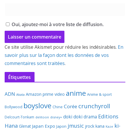
Oui, ajoutez-moi à votre liste de diffusion.
Ce site utilise Akismet pour réduire les indésirables.
En
savoir plus sur la façon dont les données de vos
commentaires sont traitées
.
Étiquettes
anime
ADN
Amazon prime video
Anime & sport
Akata
boyslove
crunchyroll
Corée
Bollywood
Chine
Editions
doki doki
drama
Delcourt-Tonkam
delitoon
disney+
Hana
jmusic
ki-
Japan Expo
Glenat
jrock
kana
Japon
Kaze