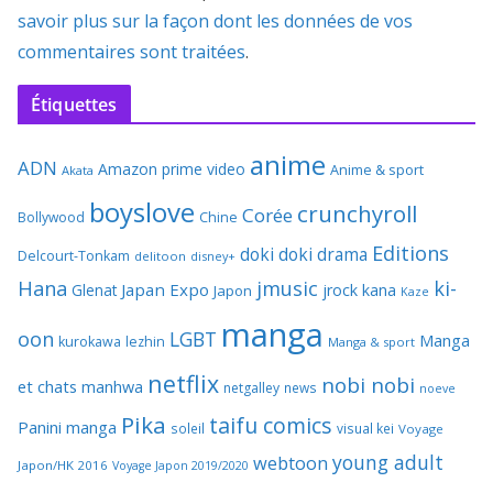
savoir plus sur la façon dont les données de vos
commentaires sont traitées
.
Étiquettes
anime
ADN
Amazon prime video
Anime & sport
Akata
boyslove
crunchyroll
Corée
Bollywood
Chine
Editions
doki doki
drama
Delcourt-Tonkam
delitoon
disney+
Hana
jmusic
ki-
Japan Expo
Glenat
jrock
kana
Japon
Kaze
manga
oon
LGBT
Manga
kurokawa
lezhin
Manga & sport
netflix
nobi nobi
et chats
manhwa
netgalley
news
noeve
Pika
taifu comics
Panini manga
soleil
visual kei
Voyage
young adult
webtoon
Japon/HK 2016
Voyage Japon 2019/2020