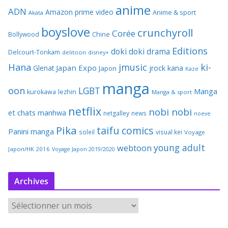
anime
ADN
Amazon prime video
Anime & sport
Akata
boyslove
crunchyroll
Corée
Bollywood
Chine
Editions
doki doki
drama
Delcourt-Tonkam
delitoon
disney+
Hana
jmusic
ki-
Japan Expo
Glenat
jrock
kana
Japon
Kaze
manga
oon
LGBT
Manga
kurokawa
lezhin
Manga & sport
netflix
nobi nobi
et chats
manhwa
netgalley
news
noeve
Pika
taifu comics
Panini manga
soleil
visual kei
Voyage
young adult
webtoon
Japon/HK 2016
Voyage Japon 2019/2020
Archives
A
r