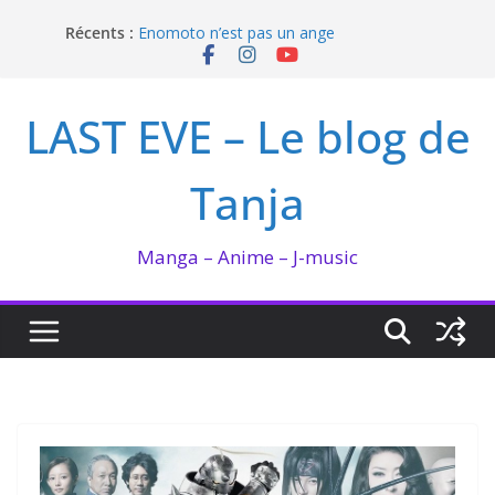
Passer
Récents :
Enomoto n’est pas un ange
au
QUEEN BEE enflamme le Bataclan
contenu
Bilan lecture et visionnage de juillet 2026
Ma collection BANANA FISH
LAST EVE – Le blog de
I’m not in love de Zeniko Sumiya
Tanja
Manga – Anime – J-music