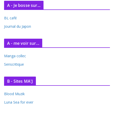
c
A - Je bosse sur...
h
i
BL café
v
e
Journal du Japon
s
A - me voir sur...
Manga collec
Senscritique
B - Sites MA'J
Blood Muzik
Luna Sea for ever