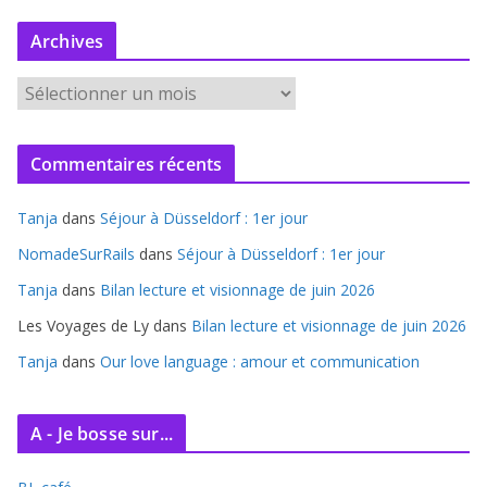
Archives
A
r
c
Commentaires récents
h
i
Tanja
dans
Séjour à Düsseldorf : 1er jour
v
e
NomadeSurRails
dans
Séjour à Düsseldorf : 1er jour
s
Tanja
dans
Bilan lecture et visionnage de juin 2026
Les Voyages de Ly
dans
Bilan lecture et visionnage de juin 2026
Tanja
dans
Our love language : amour et communication
A - Je bosse sur...