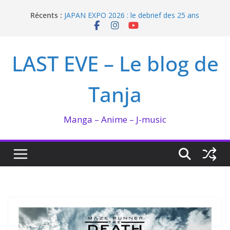
Passer
Récents :
JAPAN EXPO 2026 : le debrief des 25 ans
au
Bilan lecture et visionnage de juillet 2026
contenu
Ma collection BANANA FISH
I’m not in love de Zeniko Sumiya
LAST EVE – Le blog de
Enomoto n’est pas un ange
Tanja
Manga – Anime – J-music