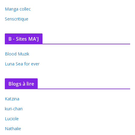
Manga collec
Senscritique
B - Sites MA'J
Blood Muzik
Luna Sea for ever
Blogs à lire
Katzina
kuri-chan
Luciole
Nathalie