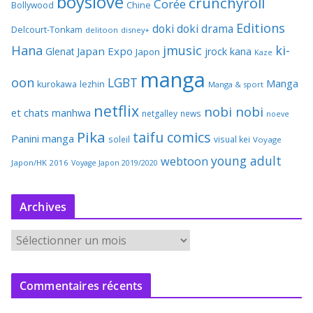
boyslove
crunchyroll
Corée
Bollywood
Chine
Editions
doki doki
drama
Delcourt-Tonkam
delitoon
disney+
Hana
jmusic
ki-
Japan Expo
Glenat
jrock
kana
Japon
Kaze
manga
oon
LGBT
Manga
kurokawa
lezhin
Manga & sport
netflix
nobi nobi
et chats
manhwa
netgalley
news
noeve
Pika
taifu comics
Panini manga
soleil
visual kei
Voyage
young adult
webtoon
Japon/HK 2016
Voyage Japon 2019/2020
Archives
A
r
c
Commentaires récents
h
i