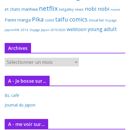
netflix
nobi nobi
et chats
manhwa
netgalley
news
noeve
Pika
taifu comics
Panini manga
soleil
visual kei
Voyage
young adult
webtoon
Japon/HK 2016
Voyage Japon 2019/2020
Archives
A
r
c
A - Je bosse sur...
h
i
BL café
v
e
Journal du Japon
s
A - me voir sur...