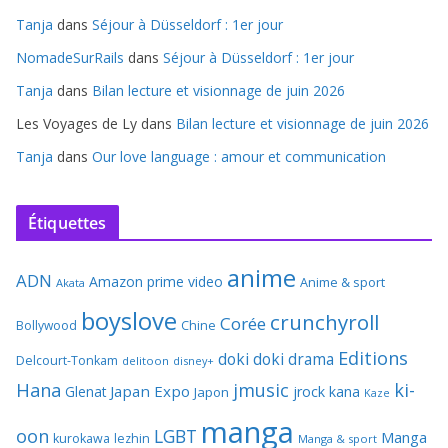
Tanja
dans
Séjour à Düsseldorf : 1er jour
NomadeSurRails
dans
Séjour à Düsseldorf : 1er jour
Tanja
dans
Bilan lecture et visionnage de juin 2026
Les Voyages de Ly
dans
Bilan lecture et visionnage de juin 2026
Tanja
dans
Our love language : amour et communication
Étiquettes
anime
ADN
Amazon prime video
Anime & sport
Akata
boyslove
crunchyroll
Corée
Bollywood
Chine
Editions
doki doki
drama
Delcourt-Tonkam
delitoon
disney+
Hana
jmusic
ki-
Japan Expo
Glenat
jrock
kana
Japon
Kaze
manga
oon
LGBT
Manga
kurokawa
lezhin
Manga & sport