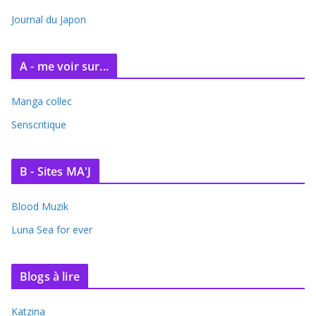
v
e
Journal du Japon
s
A - me voir sur...
Manga collec
Senscritique
B - Sites MA'J
Blood Muzik
Luna Sea for ever
Blogs à lire
Katzina