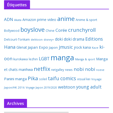
Étiquettes
anime
ADN
Amazon prime video
Anime & sport
Akata
boyslove
crunchyroll
Corée
Bollywood
Chine
Editions
doki doki
drama
Delcourt-Tonkam
delitoon
disney+
Hana
jmusic
ki-
Japan Expo
Glenat
jrock
kana
Japon
Kaze
manga
oon
LGBT
Manga
kurokawa
lezhin
Manga & sport
netflix
nobi nobi
et chats
manhwa
netgalley
news
noeve
Pika
taifu comics
Panini manga
soleil
visual kei
Voyage
young adult
webtoon
Japon/HK 2016
Voyage Japon 2019/2020
Archives