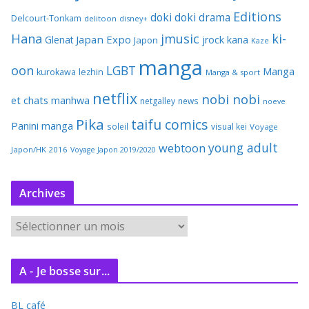
Editions
doki doki
drama
Delcourt-Tonkam
delitoon
disney+
Hana
jmusic
ki-
Japan Expo
Glenat
jrock
kana
Japon
Kaze
manga
oon
LGBT
Manga
kurokawa
lezhin
Manga & sport
netflix
nobi nobi
et chats
manhwa
netgalley
news
noeve
Pika
taifu comics
Panini manga
soleil
visual kei
Voyage
young adult
webtoon
Japon/HK 2016
Voyage Japon 2019/2020
Archives
A
r
c
A - Je bosse sur...
h
i
BL café