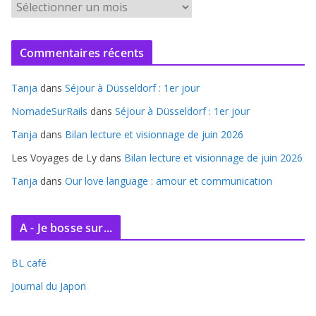
A
r
c
Commentaires récents
h
i
Tanja
dans
Séjour à Düsseldorf : 1er jour
v
e
NomadeSurRails
dans
Séjour à Düsseldorf : 1er jour
s
Tanja
dans
Bilan lecture et visionnage de juin 2026
Les Voyages de Ly
dans
Bilan lecture et visionnage de juin 2026
Tanja
dans
Our love language : amour et communication
A - Je bosse sur...
BL café
Journal du Japon