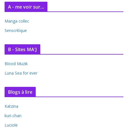
A - me voir sur...
Manga collec
Senscritique
B - Sites MA'J
Blood Muzik
Luna Sea for ever
Blogs à lire
Katzina
kuri-chan
Luciole