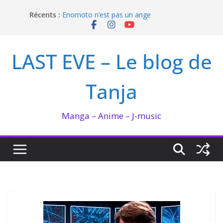
Passer
Récents :
Enomoto n’est pas un ange
au
QUEEN BEE enflamme le Bataclan
contenu
Bilan lecture et visionnage de juillet 2026
Ma collection BANANA FISH
LAST EVE – Le blog de
I’m not in love de Zeniko Sumiya
Tanja
Manga – Anime – J-music