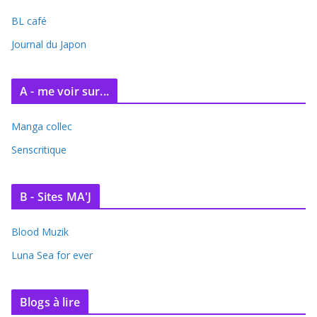
i
BL café
v
e
Journal du Japon
s
A - me voir sur...
Manga collec
Senscritique
B - Sites MA'J
Blood Muzik
Luna Sea for ever
Blogs à lire