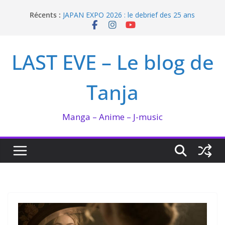
Passer
Récents :
JAPAN EXPO 2026 : le debrief des 25 ans
au
Bilan lecture et visionnage de juillet 2026
contenu
Ma collection BANANA FISH
I’m not in love de Zeniko Sumiya
LAST EVE – Le blog de
Enomoto n’est pas un ange
Tanja
Manga – Anime – J-music