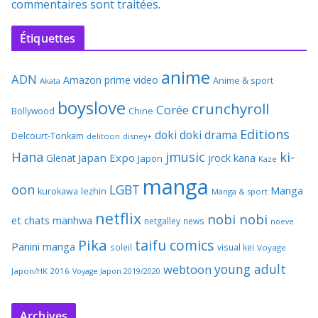
commentaires sont traitées
.
Étiquettes
anime
ADN
Amazon prime video
Anime & sport
Akata
boyslove
crunchyroll
Corée
Bollywood
Chine
Editions
doki doki
drama
Delcourt-Tonkam
delitoon
disney+
Hana
jmusic
ki-
Japan Expo
Glenat
jrock
kana
Japon
Kaze
manga
oon
LGBT
Manga
kurokawa
lezhin
Manga & sport
netflix
nobi nobi
et chats
manhwa
netgalley
news
noeve
Pika
taifu comics
Panini manga
soleil
visual kei
Voyage
young adult
webtoon
Japon/HK 2016
Voyage Japon 2019/2020
Archives