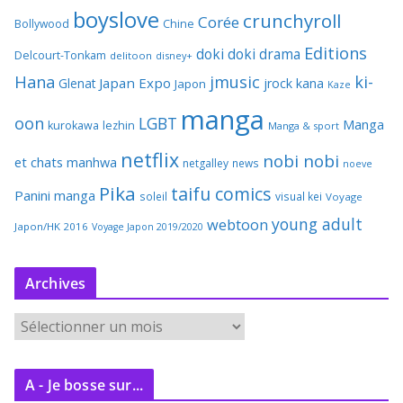
boyslove
crunchyroll
Corée
Bollywood
Chine
Editions
doki doki
drama
Delcourt-Tonkam
delitoon
disney+
Hana
jmusic
ki-
Japan Expo
Glenat
jrock
kana
Japon
Kaze
manga
oon
LGBT
Manga
kurokawa
lezhin
Manga & sport
netflix
nobi nobi
et chats
manhwa
netgalley
news
noeve
Pika
taifu comics
Panini manga
soleil
visual kei
Voyage
young adult
webtoon
Japon/HK 2016
Voyage Japon 2019/2020
Archives
A
r
c
A - Je bosse sur...
h