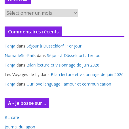
A
r
c
Commentaires récents
h
i
Tanja
dans
Séjour à Düsseldorf : 1er jour
v
e
NomadeSurRails
dans
Séjour à Düsseldorf : 1er jour
s
Tanja
dans
Bilan lecture et visionnage de juin 2026
Les Voyages de Ly
dans
Bilan lecture et visionnage de juin 2026
Tanja
dans
Our love language : amour et communication
A - Je bosse sur...
BL café
Journal du Japon