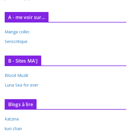
A - me voir sur...
Manga collec
Senscritique
B - Sites MA'J
Blood Muzik
Luna Sea for ever
Blogs à lire
Katzina
kuri-chan