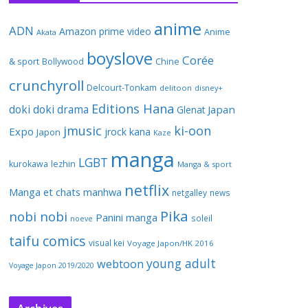
anime
ADN
Amazon prime video
Anime
Akata
boyslove
Corée
& sport
Bollywood
Chine
crunchyroll
Delcourt-Tonkam
delitoon
disney+
Editions Hana
doki doki
drama
Japan
Glenat
jmusic
ki-oon
Expo
jrock
kana
Japon
Kaze
manga
LGBT
kurokawa
lezhin
Manga & sport
netflix
Manga et chats
manhwa
netgalley
news
Pika
nobi nobi
Panini manga
soleil
noeve
taifu comics
visual kei
Voyage Japon/HK 2016
young adult
webtoon
Voyage Japon 2019/2020