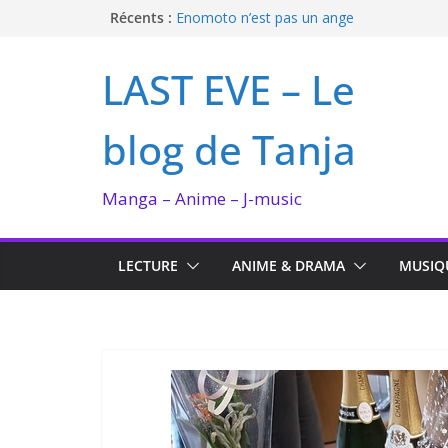
Passer
Récents :
Enomoto n’est pas un ange
QUEEN BEE enflamme le Bataclan
au
Bilan lecture et visionnage de juillet 2026
contenu
LAST EVE – Le
Ma collection BANANA FISH
I’m not in love de Zeniko Sumiya
blog de Tanja
Manga – Anime – J-music
LECTURE
ANIME & DRAMA
MUSIQ