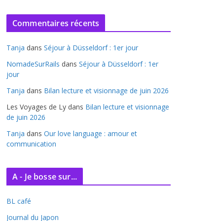
r
c
Commentaires récents
h
i
Tanja
dans
Séjour à Düsseldorf : 1er jour
v
e
NomadeSurRails
dans
Séjour à Düsseldorf : 1er
jour
s
Tanja
dans
Bilan lecture et visionnage de juin 2026
Les Voyages de Ly
dans
Bilan lecture et visionnage
de juin 2026
Tanja
dans
Our love language : amour et
communication
A - Je bosse sur...
BL café
Journal du Japon