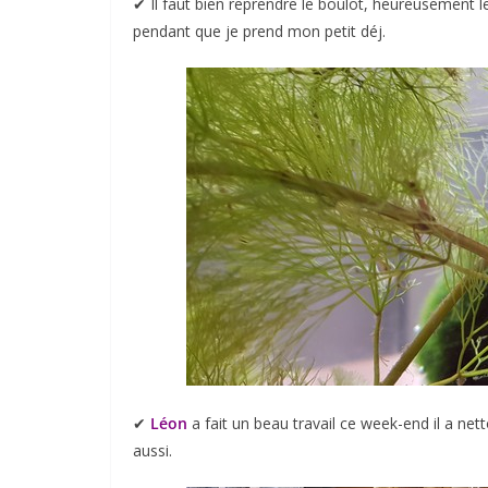
✔︎ Il faut bien reprendre le boulot, heureusement
pendant que je prend mon petit déj.
✔︎
Léon
a fait un beau travail ce week-end il a net
aussi.