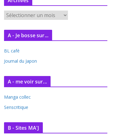
Archives
A
r
c
A - Je bosse sur...
h
i
BL café
v
e
Journal du Japon
s
A - me voir sur...
Manga collec
Senscritique
B - Sites MA'J