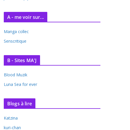
A - me voir sur...
Manga collec
Senscritique
B - Sites MA'J
Blood Muzik
Luna Sea for ever
Blogs à lire
Katzina
kuri-chan