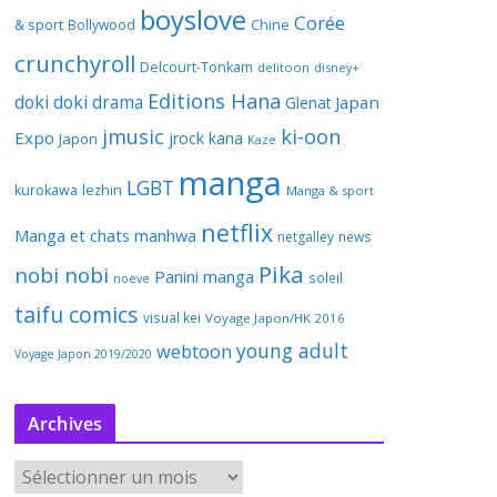
boyslove
Corée
& sport
Bollywood
Chine
crunchyroll
Delcourt-Tonkam
delitoon
disney+
Editions Hana
doki doki
drama
Japan
Glenat
jmusic
ki-oon
Expo
jrock
kana
Japon
Kaze
manga
LGBT
kurokawa
lezhin
Manga & sport
netflix
Manga et chats
manhwa
netgalley
news
Pika
nobi nobi
Panini manga
soleil
noeve
taifu comics
visual kei
Voyage Japon/HK 2016
young adult
webtoon
Voyage Japon 2019/2020
Archives
A