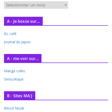
A
r
c
A - Je bosse sur...
h
i
BL café
v
e
Journal du Japon
s
A - me voir sur...
Manga collec
Senscritique
B - Sites MA'J
Blood Muzik