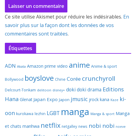
Ce site utilise Akismet pour réduire les indésirables.
En
savoir plus sur la façon dont les données de vos
commentaires sont traitées
.
Étiquettes
anime
ADN
Amazon prime video
Anime & sport
Akata
boyslove
crunchyroll
Corée
Bollywood
Chine
Editions
doki doki
drama
Delcourt-Tonkam
delitoon
disney+
Hana
jmusic
ki-
Japan Expo
Glenat
jrock
kana
Japon
Kaze
manga
oon
LGBT
Manga
kurokawa
lezhin
Manga & sport
netflix
nobi nobi
et chats
manhwa
netgalley
news
noeve