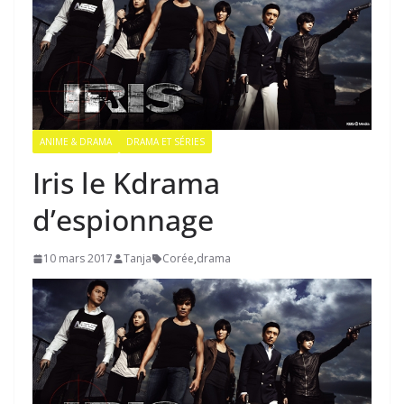
ANIME & DRAMA
DRAMA ET SÉRIES
Iris le Kdrama
d’espionnage
10 mars 2017
Tanja
Corée
,
drama