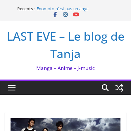
Passer
Récents :
Enomoto n’est pas un ange
au
QUEEN BEE enflamme le Bataclan
contenu
Bilan lecture et visionnage de juillet 2026
Ma collection BANANA FISH
LAST EVE – Le blog de
I’m not in love de Zeniko Sumiya
Tanja
Manga – Anime – J-music