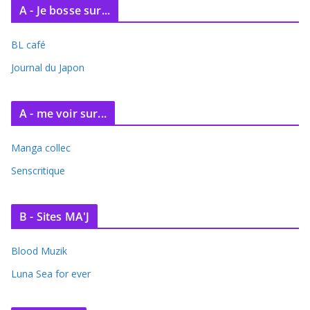
A - Je bosse sur...
BL café
Journal du Japon
A - me voir sur...
Manga collec
Senscritique
B - Sites MA'J
Blood Muzik
Luna Sea for ever