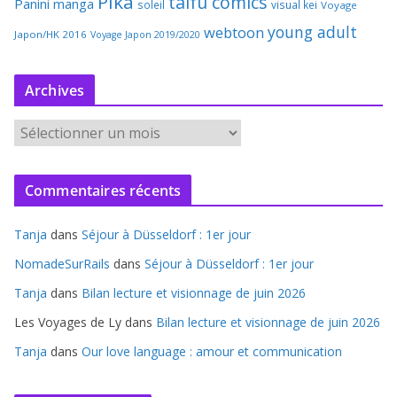
Pika
taifu comics
Panini manga
soleil
visual kei
Voyage
young adult
webtoon
Japon/HK 2016
Voyage Japon 2019/2020
Archives
A
r
c
Commentaires récents
h
i
Tanja
dans
Séjour à Düsseldorf : 1er jour
v
e
NomadeSurRails
dans
Séjour à Düsseldorf : 1er jour
s
Tanja
dans
Bilan lecture et visionnage de juin 2026
Les Voyages de Ly
dans
Bilan lecture et visionnage de juin 2026
Tanja
dans
Our love language : amour et communication