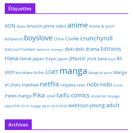
Étiquettes
anime
ADN
Amazon prime video
Anime & sport
Akata
boyslove
crunchyroll
Corée
Bollywood
Chine
Editions
doki doki
drama
Delcourt-Tonkam
delitoon
disney+
Hana
jmusic
ki-
Japan Expo
Glenat
jrock
kana
Japon
Kaze
manga
oon
LGBT
Manga
kurokawa
lezhin
Manga & sport
netflix
nobi nobi
et chats
manhwa
netgalley
news
noeve
Pika
taifu comics
Panini manga
soleil
visual kei
Voyage
young adult
webtoon
Japon/HK 2016
Voyage Japon 2019/2020
Archives