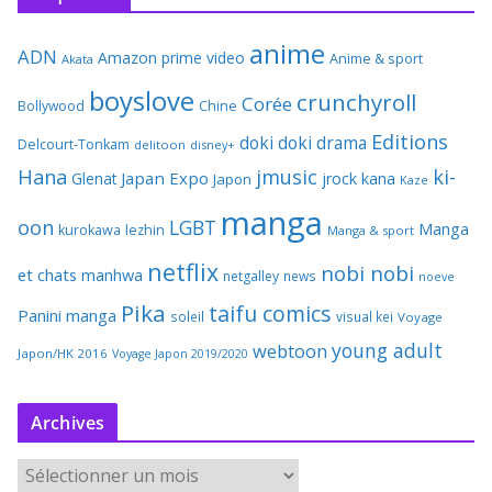
anime
ADN
Amazon prime video
Anime & sport
Akata
boyslove
crunchyroll
Corée
Bollywood
Chine
Editions
doki doki
drama
Delcourt-Tonkam
delitoon
disney+
Hana
jmusic
ki-
Japan Expo
Glenat
jrock
kana
Japon
Kaze
manga
oon
LGBT
Manga
kurokawa
lezhin
Manga & sport
netflix
nobi nobi
et chats
manhwa
netgalley
news
noeve
Pika
taifu comics
Panini manga
soleil
visual kei
Voyage
young adult
webtoon
Japon/HK 2016
Voyage Japon 2019/2020
Archives
A