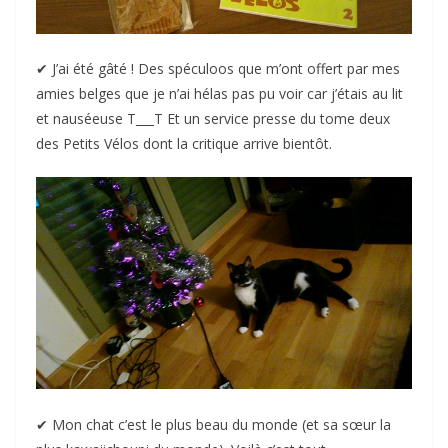
✔︎ J’ai été gâté ! Des spéculoos que m’ont offert par mes
amies belges que je n’ai hélas pas pu voir car j’étais au lit
et nauséeuse T___T Et un service presse du tome deux
des Petits Vélos dont la critique arrive bientôt.
✔︎ Mon chat c’est le plus beau du monde (et sa sœur la