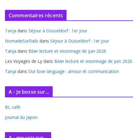
r
c
Commentaires récents
h
i
Tanja
dans
Séjour à Düsseldorf : 1er jour
v
e
NomadeSurRails
dans
Séjour à Düsseldorf : 1er jour
s
Tanja
dans
Bilan lecture et visionnage de juin 2026
Les Voyages de Ly
dans
Bilan lecture et visionnage de juin 2026
Tanja
dans
Our love language : amour et communication
A - Je bosse sur...
BL café
Journal du Japon
A - me voir sur...