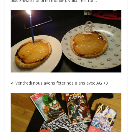
plus kawaiichoupi du monde). Voilà c’est tout.
✔︎ Vendredi nous avons fêter nos 8 ans avec AG <3