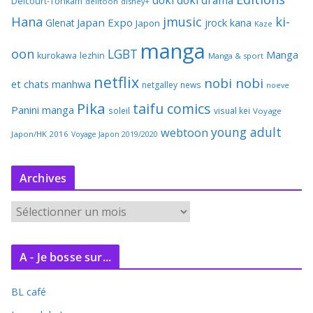
Delcourt-Tonkam
delitoon
disney+
Hana
jmusic
ki-
Japan Expo
Glenat
jrock
kana
Japon
Kaze
manga
oon
LGBT
Manga
kurokawa
lezhin
Manga & sport
netflix
nobi nobi
et chats
manhwa
netgalley
news
noeve
Pika
taifu comics
Panini manga
soleil
visual kei
Voyage
young adult
webtoon
Japon/HK 2016
Voyage Japon 2019/2020
Archives
A
r
c
A - Je bosse sur...
h
i
BL café
v