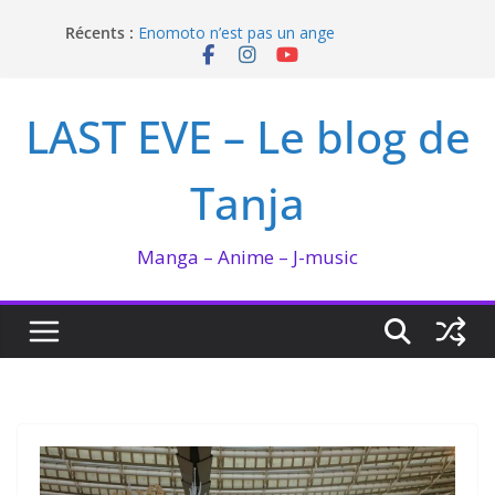
Passer
Récents :
Enomoto n’est pas un ange
au
QUEEN BEE enflamme le Bataclan
contenu
Bilan lecture et visionnage de juillet 2026
Ma collection BANANA FISH
LAST EVE – Le blog de
I’m not in love de Zeniko Sumiya
Tanja
Manga – Anime – J-music