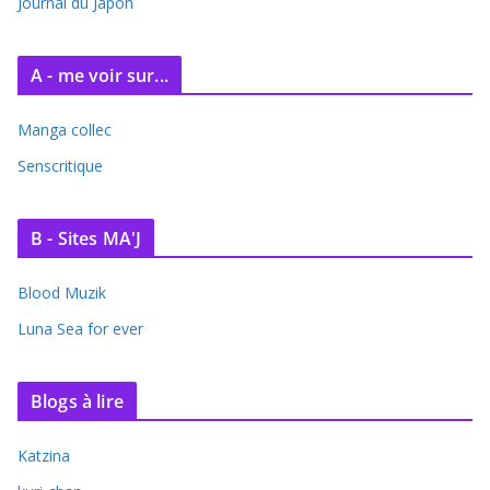
e
Journal du Japon
s
A - me voir sur...
Manga collec
Senscritique
B - Sites MA'J
Blood Muzik
Luna Sea for ever
Blogs à lire
Katzina