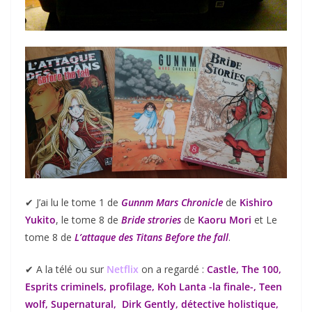
✔︎ J’ai lu le tome 1 de
Gunnm Mars Chronicle
de
Kishiro
Yukito
, le tome 8 de
Bride strories
de
Kaoru Mori
et Le
tome 8 de
L’attaque des Titans Before the fall
.
✔︎ A la télé ou sur
Netflix
on a regardé :
Castle, The 100,
Esprits criminels, profilage, Koh Lanta -la finale-, Teen
wolf, Supernatural, Dirk Gently, détective holistique,