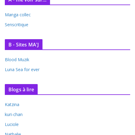
Manga collec
Senscritique
B - Sites MA'J
Blood Muzik
Luna Sea for ever
Blogs à lire
Katzina
kuri-chan
Luciole
Nathalie