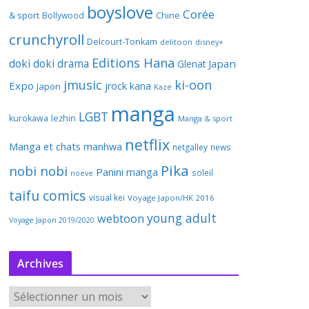
boyslove
Corée
& sport
Bollywood
Chine
crunchyroll
Delcourt-Tonkam
delitoon
disney+
Editions Hana
doki doki
drama
Japan
Glenat
jmusic
ki-oon
Expo
jrock
kana
Japon
Kaze
manga
LGBT
kurokawa
lezhin
Manga & sport
netflix
Manga et chats
manhwa
netgalley
news
Pika
nobi nobi
Panini manga
soleil
noeve
taifu comics
visual kei
Voyage Japon/HK 2016
young adult
webtoon
Voyage Japon 2019/2020
Archives
A