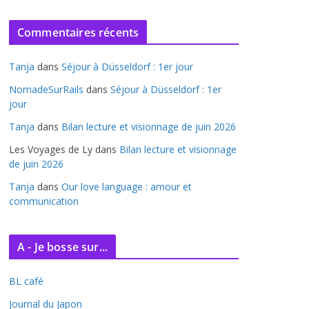
r
c
Commentaires récents
h
i
Tanja
dans
Séjour à Düsseldorf : 1er jour
v
e
NomadeSurRails
dans
Séjour à Düsseldorf : 1er
jour
s
Tanja
dans
Bilan lecture et visionnage de juin 2026
Les Voyages de Ly
dans
Bilan lecture et visionnage
de juin 2026
Tanja
dans
Our love language : amour et
communication
A - Je bosse sur...
BL café
Journal du Japon