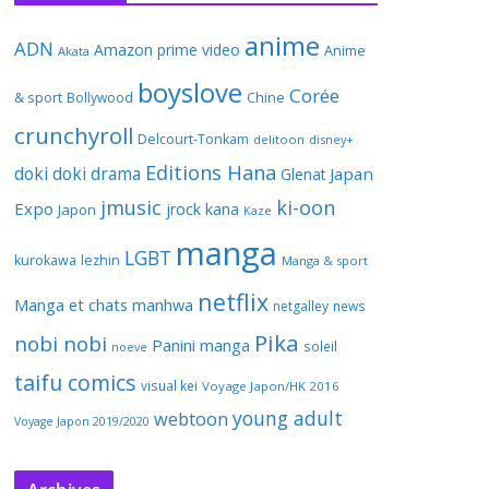
anime
ADN
Amazon prime video
Anime
Akata
boyslove
Corée
& sport
Bollywood
Chine
crunchyroll
Delcourt-Tonkam
delitoon
disney+
Editions Hana
doki doki
drama
Japan
Glenat
jmusic
ki-oon
Expo
jrock
kana
Japon
Kaze
manga
LGBT
kurokawa
lezhin
Manga & sport
netflix
Manga et chats
manhwa
netgalley
news
Pika
nobi nobi
Panini manga
soleil
noeve
taifu comics
visual kei
Voyage Japon/HK 2016
young adult
webtoon
Voyage Japon 2019/2020