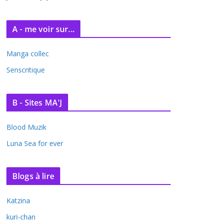
A - me voir sur...
Manga collec
Senscritique
B - Sites MA'J
Blood Muzik
Luna Sea for ever
Blogs à lire
Katzina
kuri-chan