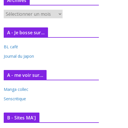
Archives
A
r
c
A - Je bosse sur...
h
i
BL café
v
e
Journal du Japon
s
A - me voir sur...
Manga collec
Senscritique
B - Sites MA'J