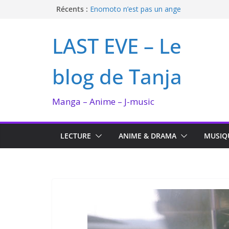
Passer
Récents :
Enomoto n’est pas un ange
QUEEN BEE enflamme le Bataclan
au
Bilan lecture et visionnage de juillet 2026
contenu
LAST EVE – Le
Ma collection BANANA FISH
I’m not in love de Zeniko Sumiya
blog de Tanja
Manga – Anime – J-music
LECTURE
ANIME & DRAMA
MUSIQ