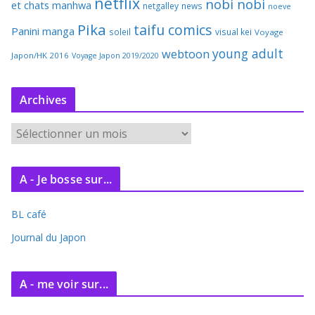
netflix
nobi nobi
et chats
manhwa
netgalley
news
noeve
Pika
taifu comics
Panini manga
soleil
visual kei
Voyage
young adult
webtoon
Japon/HK 2016
Voyage Japon 2019/2020
Archives
A
r
c
A - Je bosse sur...
h
i
BL café
v
e
Journal du Japon
s
A - me voir sur...