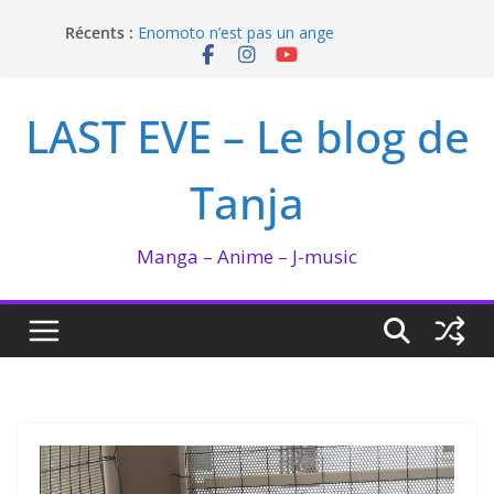
Passer
Récents :
Enomoto n’est pas un ange
au
QUEEN BEE enflamme le Bataclan
contenu
Bilan lecture et visionnage de juillet 2026
Ma collection BANANA FISH
LAST EVE – Le blog de
I’m not in love de Zeniko Sumiya
Tanja
Manga – Anime – J-music