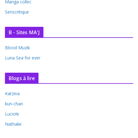
Manga collec
Senscritique
B - Sites MA'J
Blood Muzik
Luna Sea for ever
Blogs à lire
Katzina
kuri-chan
Luciole
Nathalie