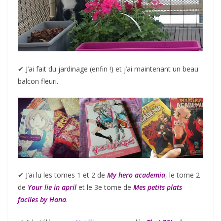
✔︎ J’ai fait du jardinage (enfin !) et j’ai maintenant un beau
balcon fleuri.
✔︎ J’ai lu les tomes 1 et 2 de
My hero academia
, le tome 2
de
Your lie in april
et le 3e tome de
Mes petits plats
faciles by Hana
.