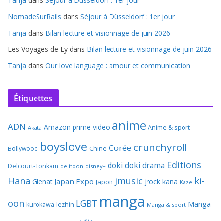
Tanja
dans
Séjour à Düsseldorf : 1er jour
NomadeSurRails
dans
Séjour à Düsseldorf : 1er jour
Tanja
dans
Bilan lecture et visionnage de juin 2026
Les Voyages de Ly
dans
Bilan lecture et visionnage de juin 2026
Tanja
dans
Our love language : amour et communication
Étiquettes
anime
ADN
Amazon prime video
Anime & sport
Akata
boyslove
crunchyroll
Corée
Bollywood
Chine
Editions
doki doki
drama
Delcourt-Tonkam
delitoon
disney+
Hana
jmusic
ki-
Japan Expo
Glenat
jrock
kana
Japon
Kaze
manga
oon
LGBT
Manga
kurokawa
lezhin
Manga & sport