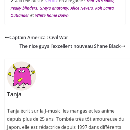
✔︎ A la télé ou sur
Netflix
on a regardé :
That 70’s show,
Peaky blinders, Grey’s anatomy, Alice Nevers, Koh Lanta,
Outlander
et
White home Down
.
Captain America : Civil War
The nice guys l’excellent nouveau Shane Black
Tanja
Tanja écrit sur la J-music, les mangas et les anime
depuis plus de 25 ans. Tombée très tôt amoureuse du
Japon, elle est rédactrice depuis 1997 dans différents