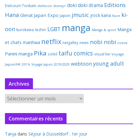
Editions
doki doki
drama
Delcourt-Tonkam
delitoon
disney+
Hana
jmusic
ki-
Japan Expo
Glenat
jrock
kana
Japon
Kaze
manga
oon
LGBT
Manga
kurokawa
lezhin
Manga & sport
netflix
nobi nobi
et chats
manhwa
netgalley
news
noeve
Pika
taifu comics
Panini manga
soleil
visual kei
Voyage
young adult
webtoon
Japon/HK 2016
Voyage Japon 2019/2020
Archives
A
r
c
Commentaires récents
h
i
Tanja
dans
Séjour à Düsseldorf : 1er jour
v