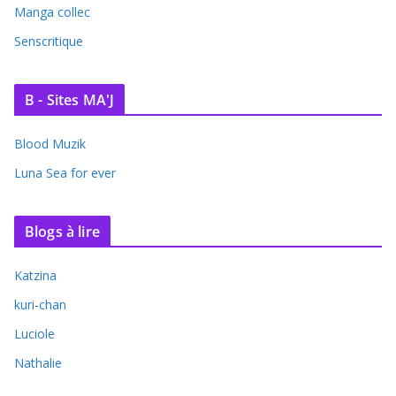
Manga collec
Senscritique
B - Sites MA'J
Blood Muzik
Luna Sea for ever
Blogs à lire
Katzina
kuri-chan
Luciole
Nathalie