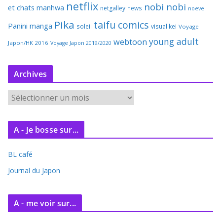
netflix
nobi nobi
et chats
manhwa
netgalley
news
noeve
Pika
taifu comics
Panini manga
soleil
visual kei
Voyage
young adult
webtoon
Japon/HK 2016
Voyage Japon 2019/2020
Archives
A
r
c
A - Je bosse sur...
h
i
BL café
v
e
Journal du Japon
s
A - me voir sur...