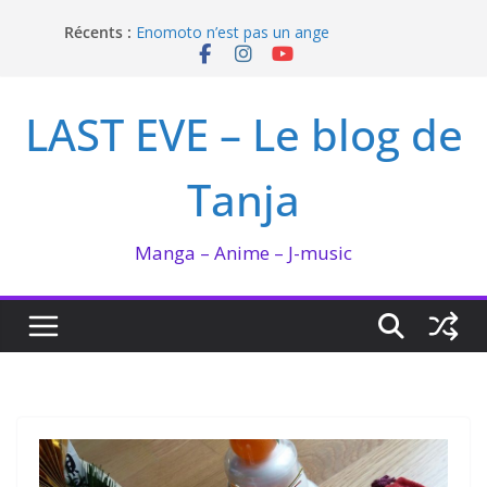
Passer
Récents :
Enomoto n’est pas un ange
au
QUEEN BEE enflamme le Bataclan
contenu
Bilan lecture et visionnage de juillet 2026
Ma collection BANANA FISH
LAST EVE – Le blog de
I’m not in love de Zeniko Sumiya
Tanja
Manga – Anime – J-music