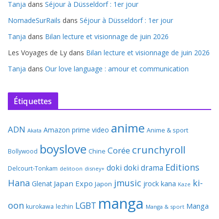
Tanja
dans
Séjour à Düsseldorf : 1er jour
NomadeSurRails
dans
Séjour à Düsseldorf : 1er jour
Tanja
dans
Bilan lecture et visionnage de juin 2026
Les Voyages de Ly
dans
Bilan lecture et visionnage de juin 2026
Tanja
dans
Our love language : amour et communication
Étiquettes
anime
ADN
Amazon prime video
Anime & sport
Akata
boyslove
crunchyroll
Corée
Bollywood
Chine
Editions
doki doki
drama
Delcourt-Tonkam
delitoon
disney+
Hana
jmusic
ki-
Japan Expo
Glenat
jrock
kana
Japon
Kaze
manga
oon
LGBT
Manga
kurokawa
lezhin
Manga & sport