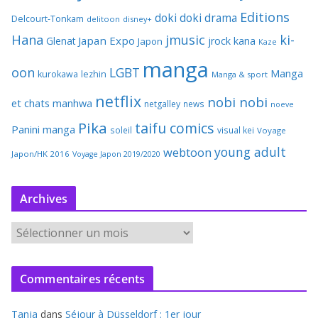
Editions
doki doki
drama
Delcourt-Tonkam
delitoon
disney+
Hana
jmusic
ki-
Japan Expo
Glenat
jrock
kana
Japon
Kaze
manga
oon
LGBT
Manga
kurokawa
lezhin
Manga & sport
netflix
nobi nobi
et chats
manhwa
netgalley
news
noeve
Pika
taifu comics
Panini manga
soleil
visual kei
Voyage
young adult
webtoon
Japon/HK 2016
Voyage Japon 2019/2020
Archives
A
r
c
Commentaires récents
h
i
Tanja
dans
Séjour à Düsseldorf : 1er jour