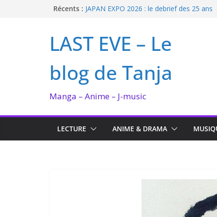
Passer
Récents :
JAPAN EXPO 2026 : le debrief des 25 ans
Bilan lecture et visionnage de juillet 2026
au
Ma collection BANANA FISH
contenu
LAST EVE – Le
I’m not in love de Zeniko Sumiya
Enomoto n’est pas un ange
blog de Tanja
Manga – Anime – J-music
LECTURE
ANIME & DRAMA
MUSIQ