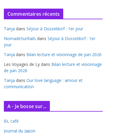
r
c
Commentaires récents
h
i
Tanja
dans
Séjour à Düsseldorf : 1er jour
v
e
NomadeSurRails
dans
Séjour à Düsseldorf : 1er
jour
s
Tanja
dans
Bilan lecture et visionnage de juin 2026
Les Voyages de Ly
dans
Bilan lecture et visionnage
de juin 2026
Tanja
dans
Our love language : amour et
communication
A - Je bosse sur...
BL café
Journal du Japon