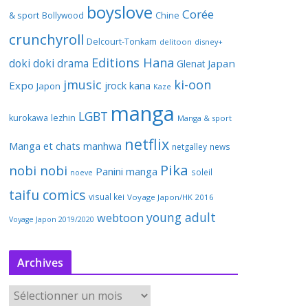
boyslove
Corée
& sport
Bollywood
Chine
crunchyroll
Delcourt-Tonkam
delitoon
disney+
Editions Hana
doki doki
drama
Japan
Glenat
jmusic
ki-oon
Expo
jrock
kana
Japon
Kaze
manga
LGBT
kurokawa
lezhin
Manga & sport
netflix
Manga et chats
manhwa
netgalley
news
Pika
nobi nobi
Panini manga
soleil
noeve
taifu comics
visual kei
Voyage Japon/HK 2016
young adult
webtoon
Voyage Japon 2019/2020
Archives
A