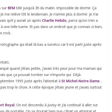
s sur
BFM
télé jusqu’à 3h du matin. Impossible de dormir. Ça
e me relève tôt le lendemain. Je n’arrive plus à dormir. Je n’ai
ais qu’il y aurait un après
Charlie Hebdo
, parce qu’on n’en a
 à une telle tuerie. Et pas dans un endroit que je connais si bien,
e rock.
graphe qui était là-bas a survécu car il est parti juste après
ntats.
qué quand j’étais petite, j’avais très peur pour ma maman qui
avais que ça pouvait tomber sur n’importe qui. Déjà.
septembre 1995 juste après l’attentat à
St Michel-Notre-Dame
…
ais pas trop le choix. A cette époque j’étais jeune et j’avais surtout
ort Royal
. On est descendu à Juvisy et j’ai continué à aller sur
pas de portable. On se doutait bien que c’était un attentat et