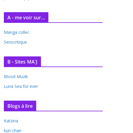
A - me voir sur...
Manga collec
Senscritique
B - Sites MA'J
Blood Muzik
Luna Sea for ever
Blogs à lire
Katzina
kuri-chan