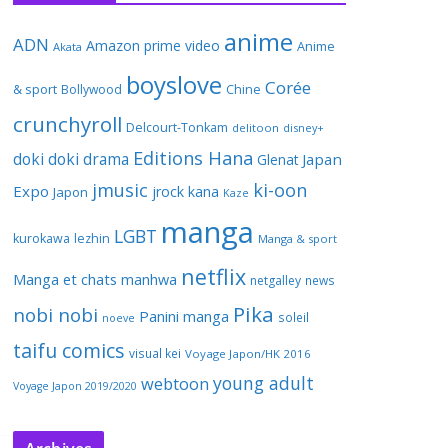
anime
ADN
Amazon prime video
Anime
Akata
boyslove
Corée
& sport
Bollywood
Chine
crunchyroll
Delcourt-Tonkam
delitoon
disney+
Editions Hana
doki doki
drama
Japan
Glenat
jmusic
ki-oon
Expo
jrock
kana
Japon
Kaze
manga
LGBT
kurokawa
lezhin
Manga & sport
netflix
Manga et chats
manhwa
netgalley
news
Pika
nobi nobi
Panini manga
soleil
noeve
taifu comics
visual kei
Voyage Japon/HK 2016
young adult
webtoon
Voyage Japon 2019/2020