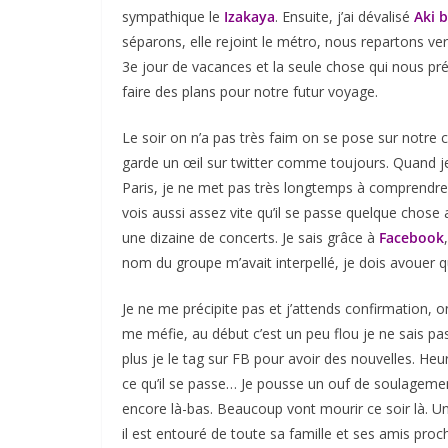
sympathique le
Izakaya
. Ensuite, j’ai dévalisé
Aki 
séparons, elle rejoint le métro, nous repartons ve
3e jour de vacances et la seule chose qui nous préo
faire des plans pour notre futur voyage.
Le soir on n’a pas très faim on se pose sur notre
garde un œil sur twitter comme toujours. Quand je 
Paris, je ne met pas très longtemps à comprendre 
vois aussi assez vite qu’il se passe quelque chose
une dizaine de concerts. Je sais grâce à
Facebook
nom du groupe m’avait interpellé, je dois avouer q
Je ne me précipite pas et j’attends confirmation, 
me méfie, au début c’est un peu flou je ne sais pas
plus je le tag sur FB pour avoir des nouvelles. Heur
ce qu’il se passe… Je pousse un ouf de soulagemen
encore là-bas. Beaucoup vont mourir ce soir là. Un
il est entouré de toute sa famille et ses amis pro