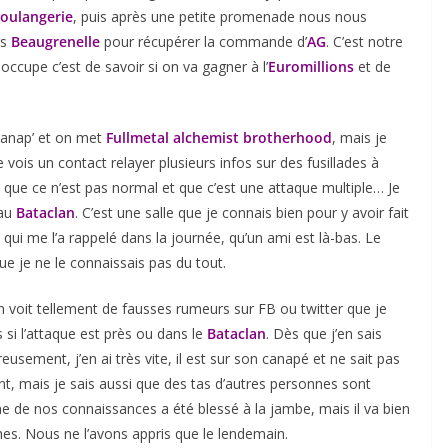
boulangerie
, puis après une petite promenade nous nous
rs
Beaugrenelle
pour récupérer la commande d’
AG
. C’est notre
ccupe c’est de savoir si on va gagner à l’
Euromillions
et de
 canap’ et on met
Fullmetal alchemist brotherhood
, mais je
vois un contact relayer plusieurs infos sur des fusillades à
que ce n’est pas normal et que c’est une attaque multiple… Je
 au
Bataclan
. C’est une salle que je connais bien pour y avoir fait
, qui me l’a rappelé dans la journée, qu’un ami est là-bas. Le
ue je ne le connaissais pas du tout.
on voit tellement de fausses rumeurs sur FB ou twitter que je
 si l’attaque est près ou dans le
Bataclan
. Dès que j’en sais
eusement, j’en ai très vite, il est sur son canapé et ne sait pas
t, mais je sais aussi que des tas d’autres personnes sont
e de nos connaissances a été blessé à la jambe, mais il va bien
ches. Nous ne l’avons appris que le lendemain.