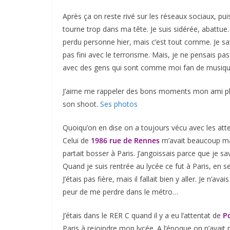
Après ça on reste rivé sur les réseaux sociaux, pui
tourne trop dans ma tête. Je suis sidérée, abattue. J
perdu personne hier, mais c’est tout comme. Je sav
pas fini avec le terrorisme. Mais, je ne pensais pas
avec des gens qui sont comme moi fan de musiqu
J’aime me rappeler des bons moments mon ami photo
son shoot.
Ses photos
Quoiqu’on en dise on a toujours vécu avec les atte
Celui de
1986 rue de Rennes
m’avait beaucoup mar
partait bosser à Paris. J’angoissais parce que je s
Quand je suis rentrée au lycée ce fut à Paris, en 
J’étais pas fière, mais il fallait bien y aller. Je n’av
peur de me perdre dans le métro…
J’étais dans le RER C quand il y a eu l’attentat de
P
Paris à rejoindre mon lycée. A l’époque on n’avait 