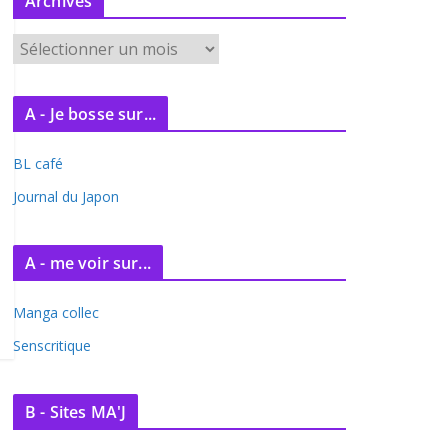
Archives
A
r
c
A - Je bosse sur...
h
i
BL café
v
e
Journal du Japon
s
A - me voir sur...
Manga collec
Senscritique
B - Sites MA'J