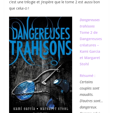
c’est une trilogie et j’espère que le tome 2 est aussi bon
que celui-ci !
Dangereuses
trahisons
Tome 2 de
Dangereuses
créatures –
Kami Garcia
et Margaret
Stohl
Résumé :
Certains
couples sont
maudits.
D’autres sont…
dangereux.