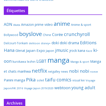
Étiquettes
anime
ADN
Amazon prime video
Anime & sport
Akata
boyslove
crunchyroll
Corée
Bollywood
Chine
Editions
doki doki
drama
Delcourt-Tonkam
delitoon
disney+
Hana
jmusic
ki-
Japan Expo
Glenat
jrock
kana
Japon
Kaze
manga
oon
LGBT
Manga
kurokawa
lezhin
Manga & sport
netflix
nobi nobi
et chats
manhwa
netgalley
news
noeve
Pika
taifu comics
Panini manga
soleil
visual kei
Voyage
young adult
webtoon
Japon/HK 2016
Voyage Japon 2019/2020
Archives