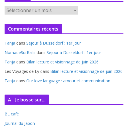
A
r
c
Commentaires récents
h
i
Tanja
dans
Séjour à Düsseldorf : 1er jour
v
e
NomadeSurRails
dans
Séjour à Düsseldorf : 1er jour
s
Tanja
dans
Bilan lecture et visionnage de juin 2026
Les Voyages de Ly
dans
Bilan lecture et visionnage de juin 2026
Tanja
dans
Our love language : amour et communication
A - Je bosse sur...
BL café
Journal du Japon