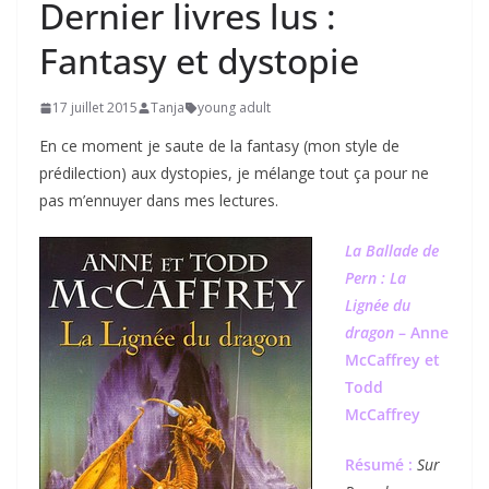
Dernier livres lus :
Fantasy et dystopie
17 juillet 2015
Tanja
young adult
En ce moment je saute de la fantasy (mon style de
prédilection) aux dystopies, je mélange tout ça pour ne
pas m’ennuyer dans mes lectures.
La Ballade de
Pern : La
Lignée du
dragon
– Anne
McCaffrey et
Todd
McCaffrey
Résumé :
Sur