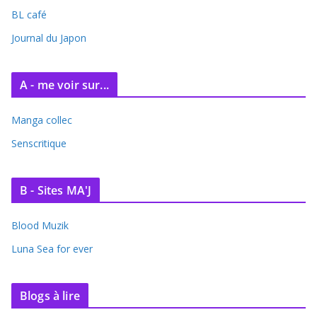
i
BL café
v
e
Journal du Japon
s
A - me voir sur...
Manga collec
Senscritique
B - Sites MA'J
Blood Muzik
Luna Sea for ever
Blogs à lire