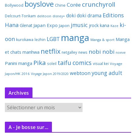
boyslove
crunchyroll
Corée
Bollywood
Chine
Editions
doki doki
drama
Delcourt-Tonkam
delitoon
disney+
Hana
jmusic
ki-
Japan Expo
Glenat
jrock
kana
Japon
Kaze
manga
oon
LGBT
Manga
kurokawa
lezhin
Manga & sport
netflix
nobi nobi
et chats
manhwa
netgalley
news
noeve
Pika
taifu comics
Panini manga
soleil
visual kei
Voyage
young adult
webtoon
Japon/HK 2016
Voyage Japon 2019/2020
Archives
A
r
c
A - Je bosse sur...
h