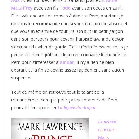
Avis :
C’est l’un des derniers romans qu’ait écrit
Anne
McCaffrey
avec son fils
Todd
avant son décès en 2011.
Elle avait encore des choses à dire sur Pern, pourtant je
ne vous le recommande que si vous êtes un fan absolu et
que vous avez envie de tout lire. On suit un petit garçon
dans son parcours pour devenir harpiste avant de devoir
s’occuper du wher de garde. C’est très intéressant, mais je
pense vraiment qu’il faut déjà bien connaitre le monde de
Pern pour s’intéresser à
Kindan
. Il n’y a rien de bien
existant et la fin se devine assez rapidement sans aucun
suspense.
Tout de même on retrouve tout le talant de la
romancière et rien que pour ça les amateurs de Pern
pourrait bien apprécier
La lignée du dragon
.
Le prince
écorché
–
Mark