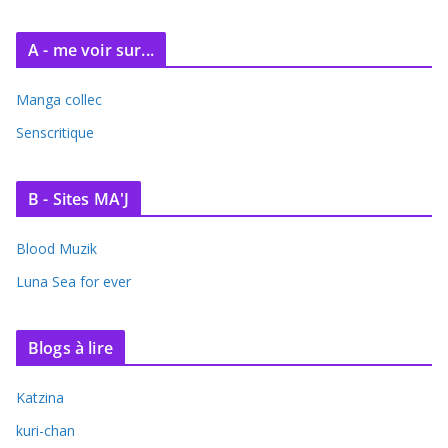
A - me voir sur...
Manga collec
Senscritique
B - Sites MA'J
Blood Muzik
Luna Sea for ever
Blogs à lire
Katzina
kuri-chan