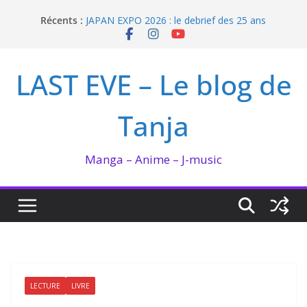
Passer
Récents :
JAPAN EXPO 2026 : le debrief des 25 ans
au
Bilan lecture et visionnage de juillet 2026
contenu
Ma collection BANANA FISH
I’m not in love de Zeniko Sumiya
LAST EVE – Le blog de
Enomoto n’est pas un ange
Tanja
Manga – Anime – J-music
LECTURE
LIVRE