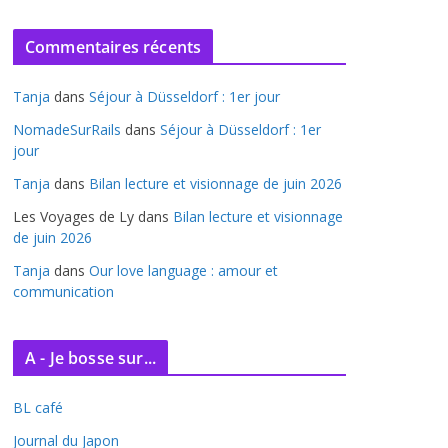
r
c
Commentaires récents
h
i
Tanja
dans
Séjour à Düsseldorf : 1er jour
v
e
NomadeSurRails
dans
Séjour à Düsseldorf : 1er
jour
s
Tanja
dans
Bilan lecture et visionnage de juin 2026
Les Voyages de Ly
dans
Bilan lecture et visionnage
de juin 2026
Tanja
dans
Our love language : amour et
communication
A - Je bosse sur...
BL café
Journal du Japon