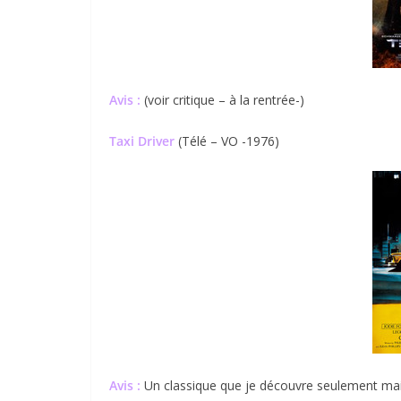
Avis :
(voir critique – à la rentrée-)
Taxi Driver
(Télé – VO -1976)
Avis :
Un classique que je découvre seulement main