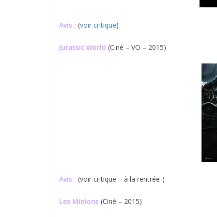
Avis :
(
voir critique
)
Jurassic World
(Ciné – VO – 2015)
Avis :
(voir critique – à la rentrée-)
Les Minions
(Ciné – 2015)