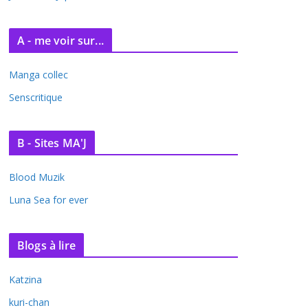
A - me voir sur...
Manga collec
Senscritique
B - Sites MA'J
Blood Muzik
Luna Sea for ever
Blogs à lire
Katzina
kuri-chan