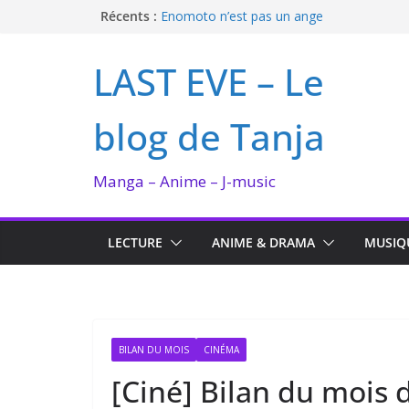
Passer
Récents :
Enomoto n’est pas un ange
QUEEN BEE enflamme le Bataclan
au
Bilan lecture et visionnage de juillet 2026
contenu
LAST EVE – Le
Ma collection BANANA FISH
I’m not in love de Zeniko Sumiya
blog de Tanja
Manga – Anime – J-music
LECTURE
ANIME & DRAMA
MUSIQ
BILAN DU MOIS
CINÉMA
[Ciné] Bilan du mois d