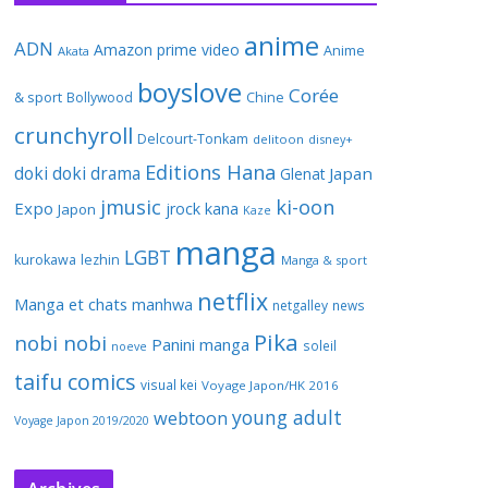
anime
ADN
Amazon prime video
Anime
Akata
boyslove
Corée
& sport
Bollywood
Chine
crunchyroll
Delcourt-Tonkam
delitoon
disney+
Editions Hana
doki doki
drama
Japan
Glenat
jmusic
ki-oon
Expo
jrock
kana
Japon
Kaze
manga
LGBT
kurokawa
lezhin
Manga & sport
netflix
Manga et chats
manhwa
netgalley
news
Pika
nobi nobi
Panini manga
soleil
noeve
taifu comics
visual kei
Voyage Japon/HK 2016
young adult
webtoon
Voyage Japon 2019/2020