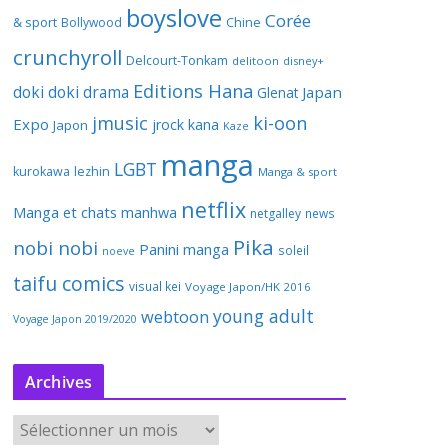
boyslove
Corée
& sport
Bollywood
Chine
crunchyroll
Delcourt-Tonkam
delitoon
disney+
Editions Hana
doki doki
drama
Japan
Glenat
jmusic
ki-oon
Expo
jrock
kana
Japon
Kaze
manga
LGBT
kurokawa
lezhin
Manga & sport
netflix
Manga et chats
manhwa
netgalley
news
Pika
nobi nobi
Panini manga
soleil
noeve
taifu comics
visual kei
Voyage Japon/HK 2016
young adult
webtoon
Voyage Japon 2019/2020
Archives
A