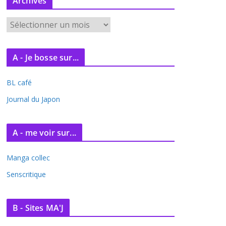
Archives
A
r
c
A - Je bosse sur...
h
i
BL café
v
e
Journal du Japon
s
A - me voir sur...
Manga collec
Senscritique
B - Sites MA'J