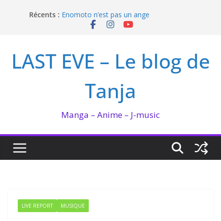
Passer
Récents :
Enomoto n’est pas un ange
au
QUEEN BEE enflamme le Bataclan
contenu
Bilan lecture et visionnage de juillet 2026
Ma collection BANANA FISH
LAST EVE – Le blog de
I’m not in love de Zeniko Sumiya
Tanja
Manga – Anime – J-music
LIVE REPORT
MUSIQUE