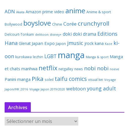
anime
ADN
Amazon prime video
Anime & sport
Akata
boyslove
crunchyroll
Corée
Bollywood
Chine
Editions
doki doki
drama
Delcourt-Tonkam
delitoon
disney+
Hana
jmusic
ki-
Japan Expo
Glenat
jrock
kana
Japon
Kaze
manga
oon
LGBT
Manga
kurokawa
lezhin
Manga & sport
netflix
nobi nobi
et chats
manhwa
netgalley
news
noeve
Pika
taifu comics
Panini manga
soleil
visual kei
Voyage
young adult
webtoon
Japon/HK 2016
Voyage Japon 2019/2020
Archives
A
r