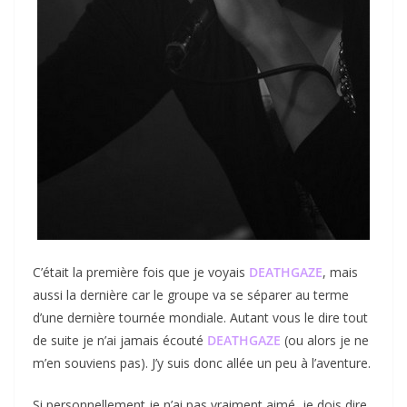
C’était la première fois que je voyais
DEATHGAZE
, mais
aussi la dernière car le groupe va se séparer au terme
d’une dernière tournée mondiale. Autant vous le dire tout
de suite je n’ai jamais écouté
DEATHGAZE
(ou alors je ne
m’en souviens pas). J’y suis donc allée un peu à l’aventure.
Si personnellement je n’ai pas vraiment aimé, je dois dire