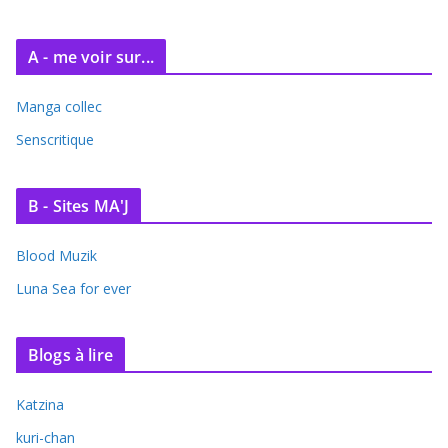
s
A - me voir sur...
Manga collec
Senscritique
B - Sites MA'J
Blood Muzik
Luna Sea for ever
Blogs à lire
Katzina
kuri-chan