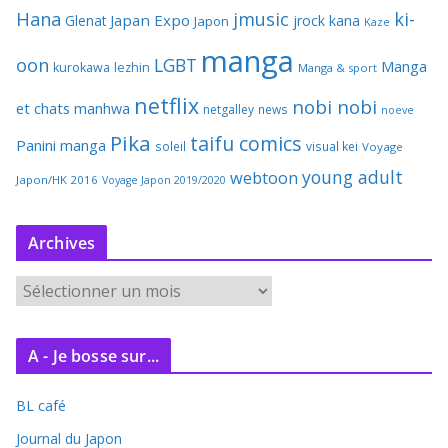
Hana
jmusic
ki-
Japan Expo
Glenat
jrock
kana
Japon
Kaze
manga
oon
LGBT
Manga
kurokawa
lezhin
Manga & sport
netflix
nobi nobi
et chats
manhwa
netgalley
news
noeve
Pika
taifu comics
Panini manga
soleil
visual kei
Voyage
young adult
webtoon
Japon/HK 2016
Voyage Japon 2019/2020
Archives
A
r
c
A - Je bosse sur...
h
i
BL café
v
e
Journal du Japon