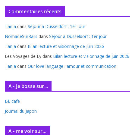
c
Commentaires récents
h
i
Tanja
dans
Séjour à Düsseldorf : 1er jour
v
e
NomadeSurRails
dans
Séjour à Düsseldorf : 1er jour
s
Tanja
dans
Bilan lecture et visionnage de juin 2026
Les Voyages de Ly
dans
Bilan lecture et visionnage de juin 2026
Tanja
dans
Our love language : amour et communication
A - Je bosse sur...
BL café
Journal du Japon
A - me voir sur...