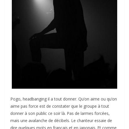
Pogo, headbanging il a tout donner. Qu’on aime ou qu’on
aime pas force est de constater que le groupe à tout
donner à son public ce soir là. Pas de larmes forcées,
mais une avalanche de décibels. Le chanteur essaie de
dire quelques mots en français et en japonais. Et comme