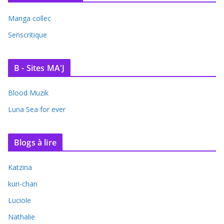
Manga collec
Senscritique
B - Sites MA'J
Blood Muzik
Luna Sea for ever
Blogs à lire
Katzina
kuri-chan
Luciole
Nathalie