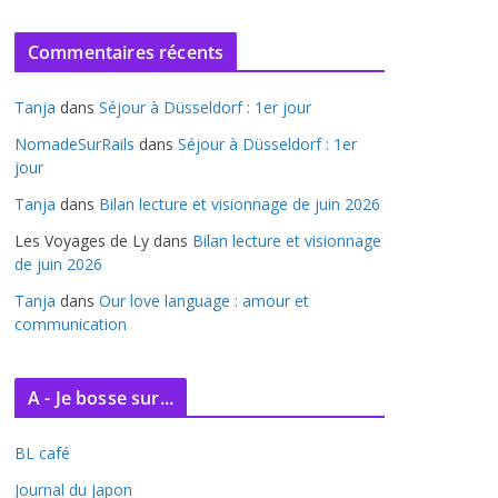
r
c
Commentaires récents
h
i
Tanja
dans
Séjour à Düsseldorf : 1er jour
v
e
NomadeSurRails
dans
Séjour à Düsseldorf : 1er
jour
s
Tanja
dans
Bilan lecture et visionnage de juin 2026
Les Voyages de Ly
dans
Bilan lecture et visionnage
de juin 2026
Tanja
dans
Our love language : amour et
communication
A - Je bosse sur...
BL café
Journal du Japon