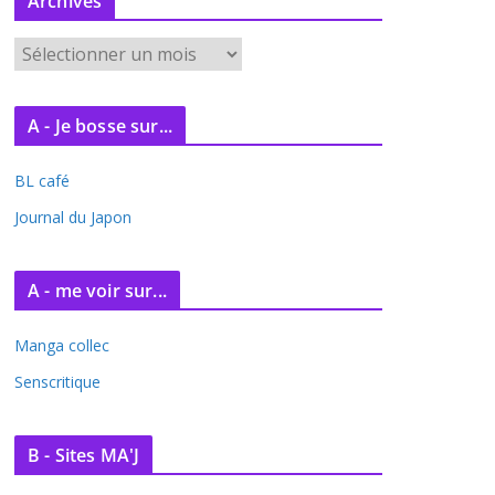
Archives
A
r
c
A - Je bosse sur...
h
i
BL café
v
e
Journal du Japon
s
A - me voir sur...
Manga collec
Senscritique
B - Sites MA'J