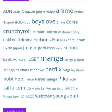
anime
ADN
Amazon prime video
Anime
Akata
boyslove
Corée
& sport
Bollywood
Chine
crunchyroll
Delcourt-Tonkam
delitoon
disney+
Editions Hana
doki doki
drama
Japan
Glenat
jmusic
ki-oon
Expo
jrock
kana
Japon
Kaze
manga
LGBT
kurokawa
lezhin
Manga & sport
netflix
Manga et chats
manhwa
netgalley
news
Pika
nobi nobi
Panini manga
soleil
noeve
taifu comics
visual kei
Voyage Japon/HK 2016
young adult
webtoon
Voyage Japon 2019/2020