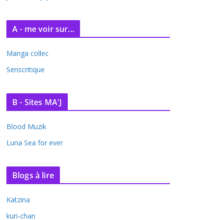
A - me voir sur...
Manga collec
Senscritique
B - Sites MA'J
Blood Muzik
Luna Sea for ever
Blogs à lire
Katzina
kuri-chan