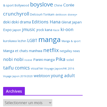
boyslove
Corée
& sport
Bollywood
Chine
crunchyroll
Delcourt-Tonkam
delitoon
disney+
Editions Hana
doki doki
drama
Japan
Glenat
jmusic
ki-oon
Expo
jrock
kana
Japon
Kaze
manga
LGBT
kurokawa
lezhin
Manga & sport
netflix
Manga et chats
manhwa
netgalley
news
Pika
nobi nobi
Panini manga
soleil
noeve
taifu comics
visual kei
Voyage Japon/HK 2016
young adult
webtoon
Voyage Japon 2019/2020
Archives
A