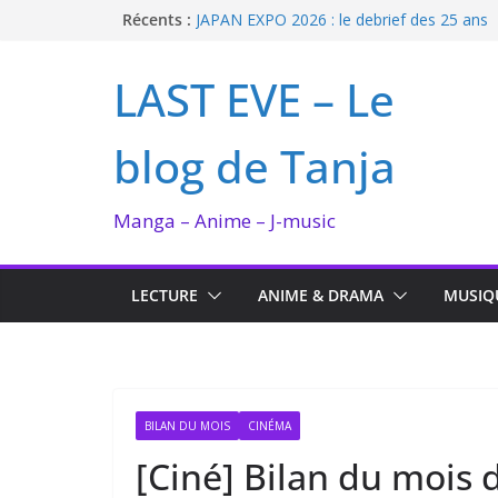
Passer
Récents :
JAPAN EXPO 2026 : le debrief des 25 ans
Bilan lecture et visionnage de juillet 2026
au
Ma collection BANANA FISH
contenu
LAST EVE – Le
I’m not in love de Zeniko Sumiya
Enomoto n’est pas un ange
blog de Tanja
Manga – Anime – J-music
LECTURE
ANIME & DRAMA
MUSIQ
BILAN DU MOIS
CINÉMA
[Ciné] Bilan du mois 